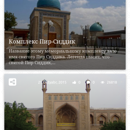
Комплекс Пир-Сиддик
Название этому мемориальному комплексу дало
имя святого Пир Сиддика. Легенда гласит, что
святой Пир Сиддик,...
21 Oktyabr, 2015
0
0
26818