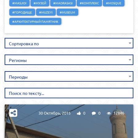
#MASJIDI
#МУЗЕЙ
#MADRASASI
#КОМПЛЕКС
#MOSQUE
#ГОРОДИЩЕ
#MUZEYI
#MUSEUM
#АРХИТЕКТУРНЫЙ ПАМЯТНИК
Сортировка по
Регионы
Периоды
30 Октябрь, 2015
0
0
12846