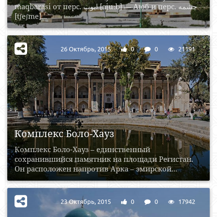
maqbarasi от перс. ایوب‎ [ajuːb] — Аюб и перс. چشمه‎
[tʃeʃme]...
26 Октябрь, 2015
0
0
21191
Комплекс Боло-Хауз
Комплекс Боло-Хауз – единственный
сохранившийся памятник на площади Регистан.
Он расположен напротив Арка – эмирской...
23 Октябрь, 2015
0
0
17942