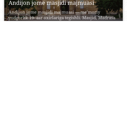
Andijon jome masjidi majmuasi
Andijon jome masjidi majmuasi — me’moriy
yodgorlik 19- asr oxirlariga tegishli. Masjid, Madrasa
va minoradan...
19 Oktyabr, 2015
0
0
14788
Shayxontohur me‘moriy ansambli