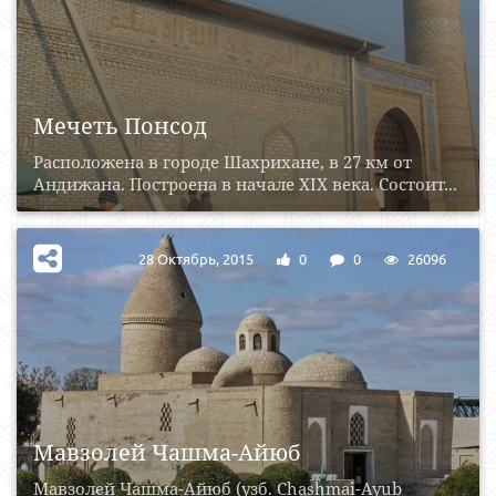
Мечеть Понсод
Расположена в городе Шахрихане, в 27 км от
Андижана. Построена в начале XIX века. Состоит...
28 Октябрь, 2015
0
0
26096
Мавзолей Чашма-Айюб
Мавзолей Чашма-Айюб (узб. Chashmai-Ayub