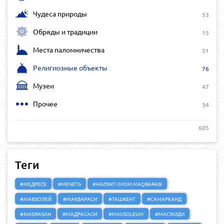
Чудеса природы
53
Обряды и традиции
15
Места паломничества
51
Религиозные объекты
76
Музеи
47
Прочее
34
605
Теги
#МЕДРЕСЕ
#МЕЧЕТЬ
#HAZRATI IMOM MAQBARASI
#МАВЗОЛЕЙ
#МАҚБАРАСИ
#ТАШКЕНТ
#САМАРКАНД
#MADRASAH
#МАДРАСАСИ
#MAUSOLEUM
#МАСЖИДИ