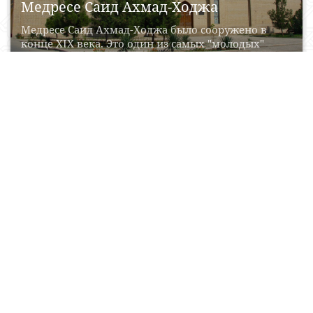
Медресе Саид Ахмад-Ходжа
Медресе Саид Ахмад-Ходжа было сооружено в
конце XIX века. Это один из самых "молодых"
памятников...
04 Iyul, 2017
0
0
22627
Маргиланская шелковая фабрика
Маргилан один из древнейших городов
Узбекистана. Он расположен в Ферганской долине
на пересечении древних торговых...