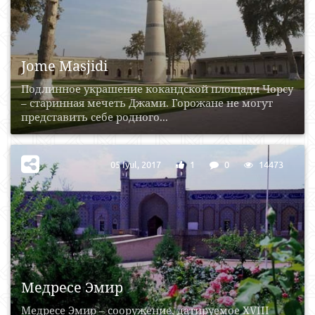
Jome Masjidi
Подлинное украшение кокандской площади Чорсу
– старинная мечеть Джами. Горожане не могут
представить себе родного...
05 Iyul, 2017
1
0
14473
Медресе Эмир
Медресе Эмир – сооружение, датируемое XVIII