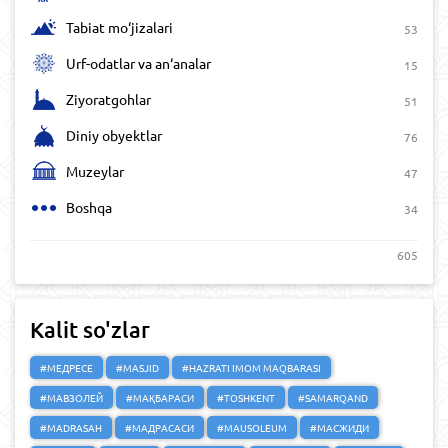
Tabiat mo‘jizalari
53
Urf-odatlar va an‘analar
15
Ziyoratgohlar
51
Diniy obyektlar
76
Muzeylar
47
Boshqa
34
605
Kalit so'zlar
#МЕДРЕСЕ
#MASJID
#HAZRATI IMOM MAQBARASI
#МАВЗОЛЕЙ
#МАҚБАРАСИ
#TOSHKENT
#SAMARQAND
#MADRASAH
#МАДРАСАСИ
#MAUSOLEUM
#МАСЖИДИ