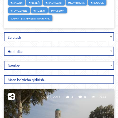
#MASJIDI
#МУЗЕЙ
#MADRASASI
#КОМПЛЕКС
#MOSQUE
#ГОРОДИЩЕ
#MUZEYI
#MUSEUM
#АРХИТЕКТУРНЫЙ ПАМЯТНИК
Saralash
Hududlar
Davrlar
05 Iyul, 2017
3
0
19744