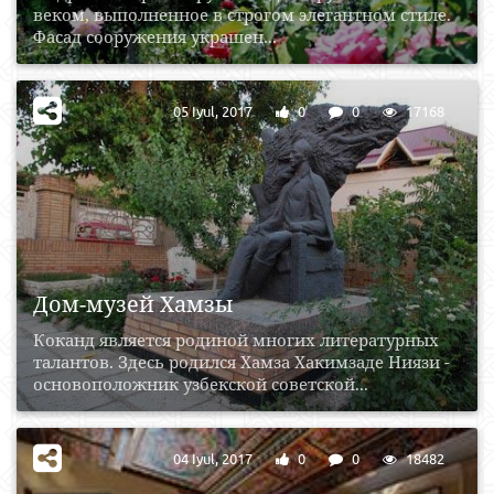
веком, выполненное в строгом элегантном стиле.
Фасад сооружения украшен...
05 Iyul, 2017
0
0
17168
Дом-музей Хамзы
Коканд является родиной многих литературных
талантов. Здесь родился Хамза Хакимзаде Ниязи -
основоположник узбекской советской...
04 Iyul, 2017
0
0
18482