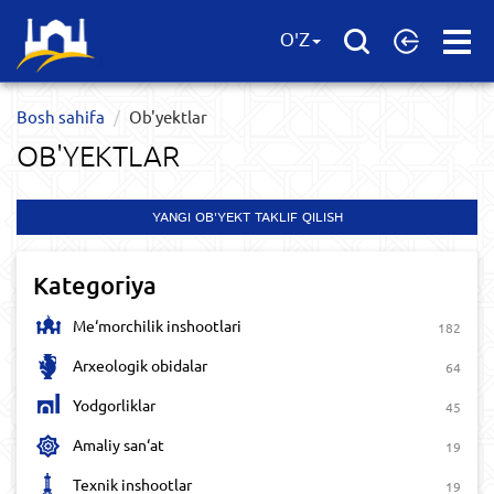
Open
O'Z
Menu
Bosh sahifa
Ob'yektlar​
OB'YEKTLAR​
YANGI OB'YEKT TAKLIF QILISH
Kategoriya
Me‘morchilik inshootlari
182
Arxeologik obidalar
64
Yodgorliklar
45
Amaliy san‘at
19
Texnik inshootlar
19