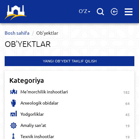
Open
O'Z
Menu
Bosh sahifa
Ob'yektlar​
OB'YEKTLAR​
YANGI OB'YEKT TAKLIF QILISH
Kategoriya
Me‘morchilik inshootlari
182
Arxeologik obidalar
64
Yodgorliklar
45
Amaliy san‘at
19
Texnik inshootlar
19