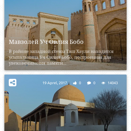
Мавзолей Уч Овлия Бобо
В районе западной стены Таш Хаули находится
усыпальница Уч Овлия Бобо, построенная для
увековечивания памяти...
19 Aprel, 2017
0
0
14043