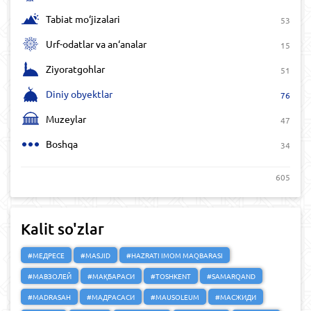
Tabiat mo‘jizalari
53
Urf-odatlar va an‘analar
15
Ziyoratgohlar
51
Diniy obyektlar
76
Muzeylar
47
Boshqa
34
605
Kalit so'zlar
#МЕДРЕСЕ
#MASJID
#HAZRATI IMOM MAQBARASI
#МАВЗОЛЕЙ
#МАҚБАРАСИ
#TOSHKENT
#SAMARQAND
#MADRASAH
#МАДРАСАСИ
#MAUSOLEUM
#МАСЖИДИ