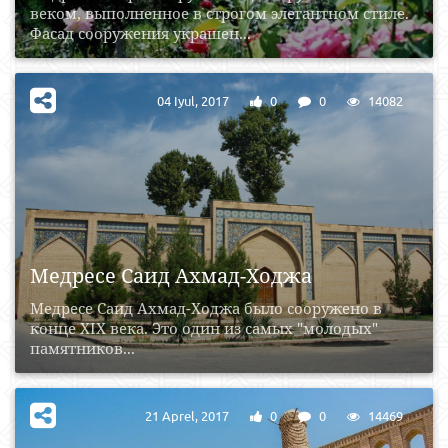
веком, выполненное в строгом элегантном стиле.
Фасад сооружения украшен...
04 Iyul, 2017
0
0
14082
Медресе Саид Ахмад-Ходжа
Медресе Саид Ахмад-Ходжа было сооружено в
конце XIX века. Это один из самых "молодых"
памятников...
21 Aprel, 2017
0
0
14469