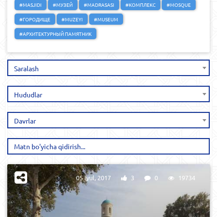
#MASJIDI
#МУЗЕЙ
#MADRASASI
#КОМПЛЕКС
#MOSQUE
#ГОРОДИЩЕ
#MUZEYI
#MUSEUM
#АРХИТЕКТУРНЫЙ ПАМЯТНИК
Saralash
Hududlar
Davrlar
05 Iyul, 2017
3
0
19734