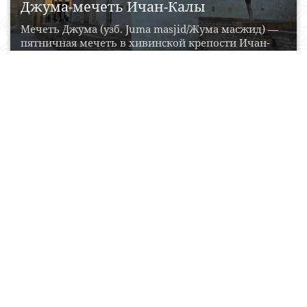
Джума-мечеть Ичан-Калы
Мечеть Джума (узб. Juma masjid/Жума масжид) —
пятничная мечеть в хивинской крепости Ичан-
Кала. Согласно данным...
04 Aprel, 2017
0
0
15112
Xoja Berdiboy Madrasasi
Xivaning eng qadimiy madrasalaridan biri Xoja
Berdiboy madrasasi Xiva darvozasidan bo‘lmish
Polvon Darvozadan sharqda yashagan...