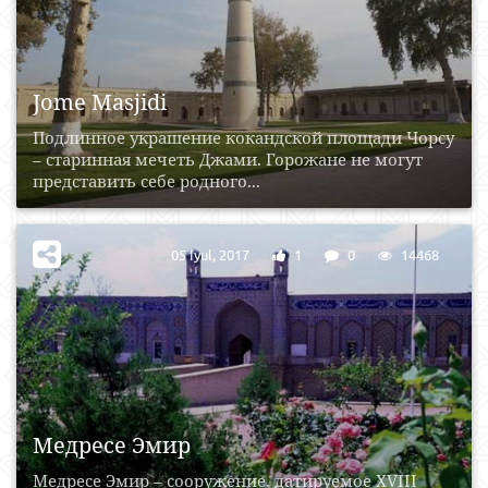
Jome Masjidi
Подлинное украшение кокандской площади Чорсу
– старинная мечеть Джами. Горожане не могут
представить себе родного...
05 Iyul, 2017
1
0
14468
Медресе Эмир
Медресе Эмир – сооружение, датируемое XVIII