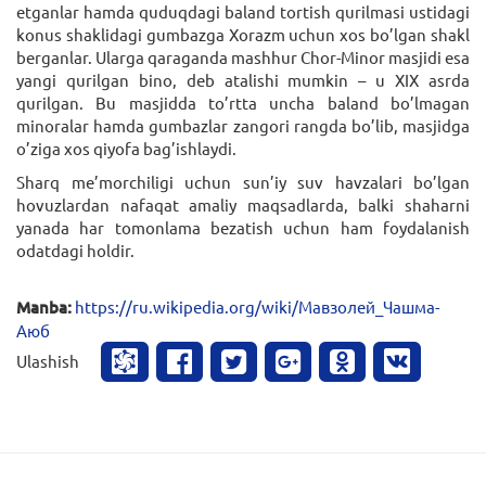
etganlar hamda quduqdagi baland tortish qurilmasi ustidagi
konus shaklidagi gumbazga Xorazm uchun xos bo’lgan shakl
berganlar. Ularga qaraganda mashhur Chor-Minor masjidi esa
yangi qurilgan bino, deb atalishi mumkin – u XIX asrda
qurilgan. Bu masjidda to’rtta uncha baland bo’lmagan
minoralar hamda gumbazlar zangori rangda bo’lib, masjidga
o’ziga xos qiyofa bag’ishlaydi.
Sharq me’morchiligi uchun sun’iy suv havzalari bo’lgan
hovuzlardan nafaqat amaliy maqsadlarda, balki shaharni
yanada har tomonlama bezatish uchun ham foydalanish
odatdagi holdir.
Manba:
https://ru.wikipedia.org/wiki/Мавзолей_Чашма-
Аюб
Ulashish