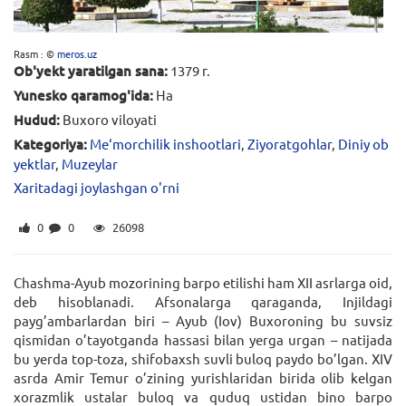
Rasm : ©
meros.uz
Ob'yekt yaratilgan sana:
1379 г.
Yunesko qaramog'ida:
Ha
Hudud:
Buxoro viloyati
Kategoriya:
Me‘morchilik inshootlari
,
Ziyoratgohlar
,
Diniy ob
yektlar
,
Muzeylar
Xaritadagi joylashgan o'rni
0
0
26098
Chashma-Ayub mozorining barpo etilishi ham XII asrlarga oid,
deb hisoblanadi. Afsonalarga qaraganda, Injildagi
payg’ambarlardan biri – Ayub (Iov) Buxoroning bu suvsiz
qismidan o’tayotganda hassasi bilan yerga urgan – natijada
bu yerda top-toza, shifobaxsh suvli buloq paydo bo’lgan. XIV
asrda Amir Temur o’zining yurishlaridan birida olib kelgan
xorazmlik ustalar buloq va quduq ustidan bino barpo