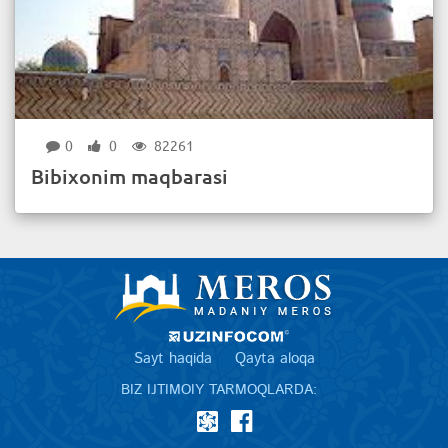
0
0
82261
Bibixonim maqbarasi
Sayt haqida
Qayta aloqa
BIZ IJTIMOIY TARMOQLARDA: