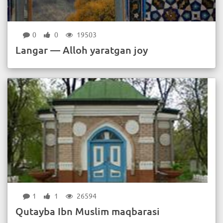
0
0
19503
Langar — Alloh yaratgan joy
1
1
26594
Qutayba Ibn Muslim maqbarasi