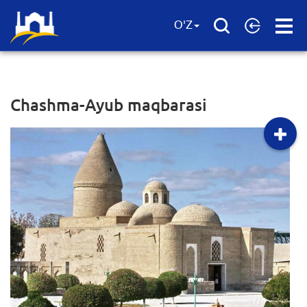
Open
O'Z
Menu
Chashma-Ayub maqbarasi