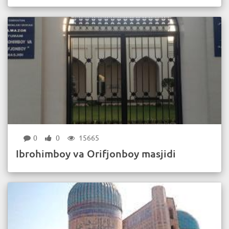
0
0
15665
Ibrohimboy va Orifjonboy masjidi