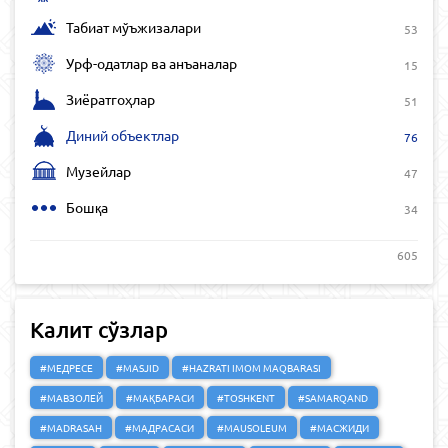
Табиат мўъжизалари
53
Урф-одатлар ва анъаналар
15
Зиёратгоҳлар
51
Диний объектлар
76
Музейлар
47
Бошқа
34
605
Калит сўзлар
#МЕДРЕСЕ
#MASJID
#HAZRATI IMOM MAQBARASI
#МАВЗОЛЕЙ
#МАҚБАРАСИ
#TOSHKENT
#SAMARQAND
#MADRASAH
#МАДРАСАСИ
#MAUSOLEUM
#МАСЖИДИ