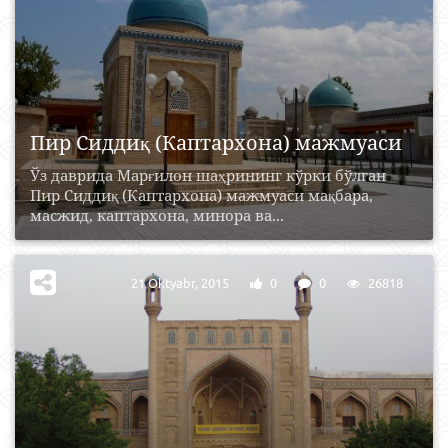
Пир Сиддиқ (Каптархона) мажмуаси
Ўз даврида Марғилон шаҳрининг кўрки бўлган
Пир Сиддиқ (Каптархона) мажмуаси мақбара,
масжид, каптархона, минора ва...
21 Oktyabr, 2015
0
0
26818