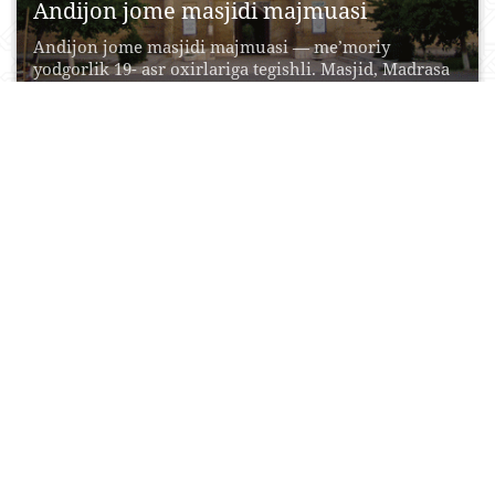
Andijon jome masjidi majmuasi
Andijon jome masjidi majmuasi — me’moriy
yodgorlik 19- asr oxirlariga tegishli. Masjid, Madrasa
va minoradan...
19 Oktyabr, 2015
0
0
14787
Shayxontohur me‘moriy ansambli