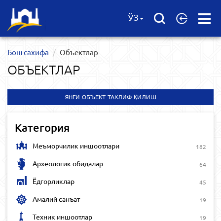
Open
ЎЗ
Menu
Бош сахифа
Объектлар
ОБЪЕКТЛАР
ЯНГИ ОБЪЕКТ ТАКЛИФ ҚИЛИШ
Категория
Меъморчилик иншоотлари
182
Археологик обидалар
64
Ёдгорликлар
45
Амалий санъат
19
Техник иншоотлар
19