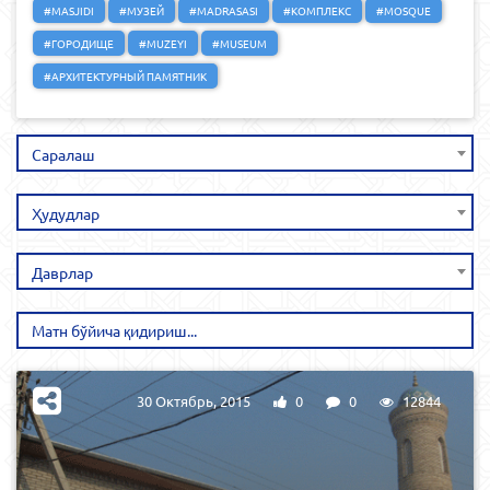
#MASJIDI
#МУЗЕЙ
#MADRASASI
#КОМПЛЕКС
#MOSQUE
#ГОРОДИЩЕ
#MUZEYI
#MUSEUM
#АРХИТЕКТУРНЫЙ ПАМЯТНИК
Саралаш
Ҳудудлар
Даврлар
30 Октябрь, 2015
0
0
12844