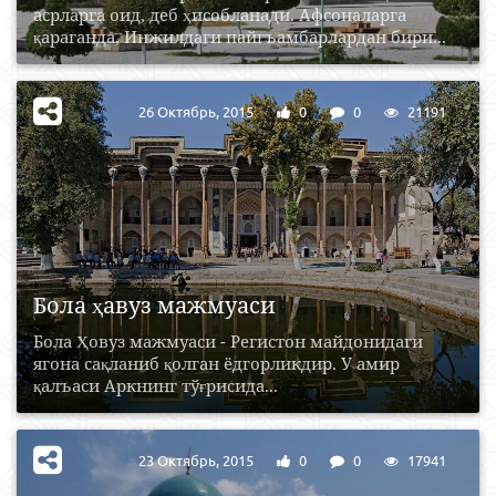
асрларга оид, деб ҳисобланади. Афсоналарга
қараганда, Инжилдаги пайгъамбарлардан бири...
26 Октябрь, 2015
0
0
21191
Бола ҳавуз мажмуаси
Бола Ҳовуз мажмуаси - Регистон майдонидаги
ягона сақланиб қолган ёдгорликдир. У амир
қалъаси Аркнинг тўғрисида...
23 Октябрь, 2015
0
0
17941