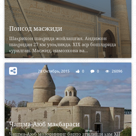
Понсод масжиди
Шаҳрихон шаҳрида жойлашган. Андижон
шаҳридан 27 км узоқликда. XIX аср бошларида
қурилган. Масжид, намозхона ва...
28 Октябрь, 2015
0
0
26096
Чашма-Аюб мақбараси
Чашма-Аюб мозорининг барпо этилиши ҳам ХII