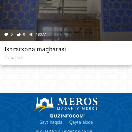
0
0
18077
Ishratxona maqbarasi
20.04.2015
Sayt haqida
Qayta aloqa
BIZ IJTIMOIY TARMOQLARDA: