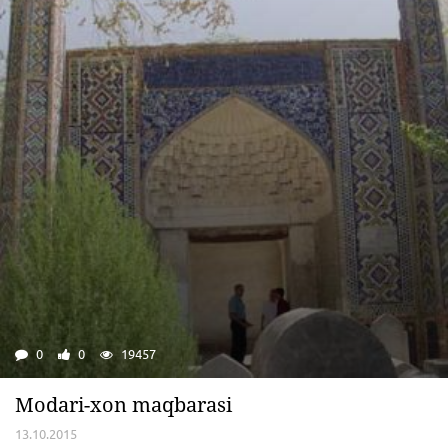
0
0
19457
Modari-xon maqbarasi
13.10.2015