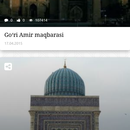
0
0
107414
Go‘ri Amir maqbarasi
17.04.2015