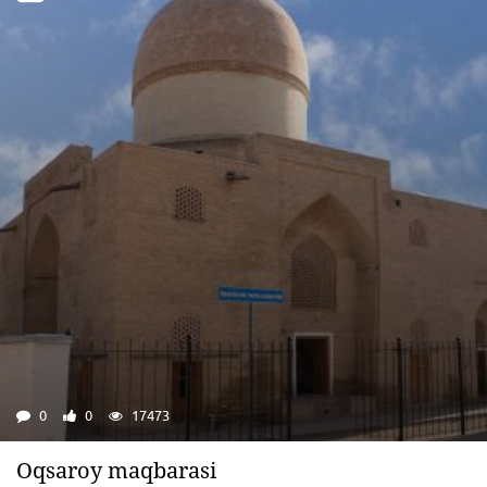
0
0
17473
Oqsaroy maqbarasi