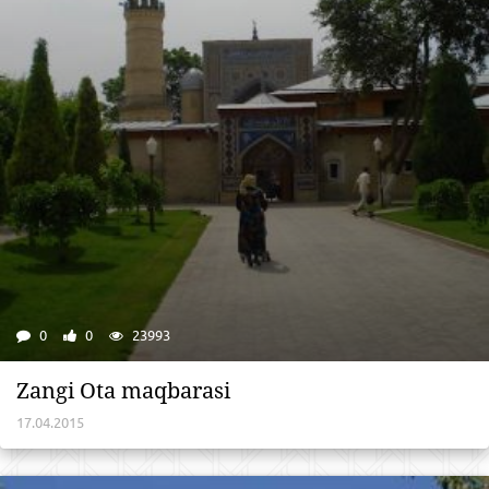
0
0
23993
Zangi Ota maqbarasi
17.04.2015