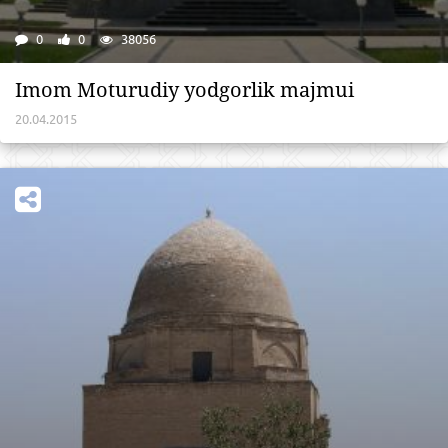
0
0
38056
Imom Moturudiy yodgorlik majmui
20.04.2015