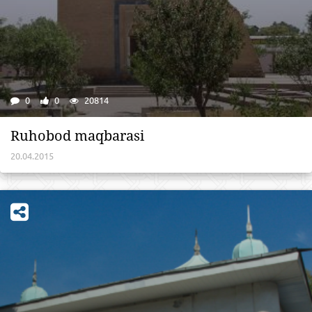
0
0
20814
Ruhobod maqbarasi
20.04.2015