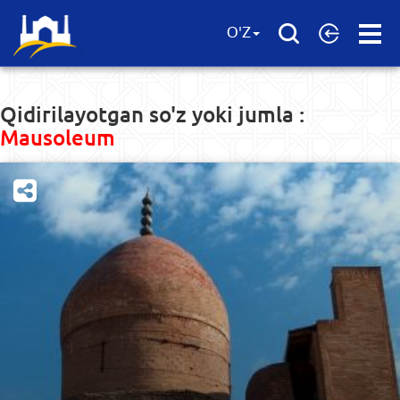
Open
O'Z
Menu
Qidirilayotgan so'z yoki jumla :
Mausoleum