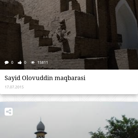
0
0
15811
Sayid Olovuddin maqbarasi
17.07.2015