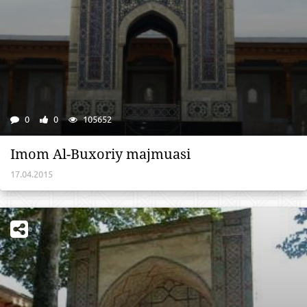
0
0
105652
Imom Al-Buxoriy majmuasi
17.04.2015