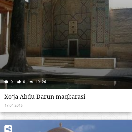
0
0
19126
Xo‘ja Abdu Darun maqbarasi
17.04.2015