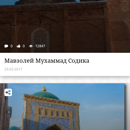
0
0
12847
Мавзолей Мухаммад Содика
29.03.2017