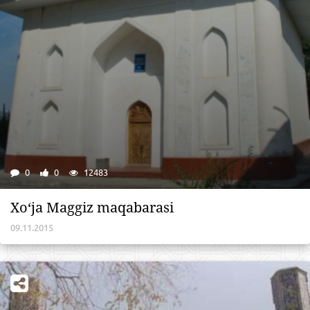
0
0
12483
Xo‘ja Maggiz maqabarasi
09.11.2015