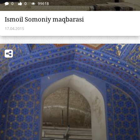
0
0
99618
Ismoil Somoniy maqbarasi
17.04.2015