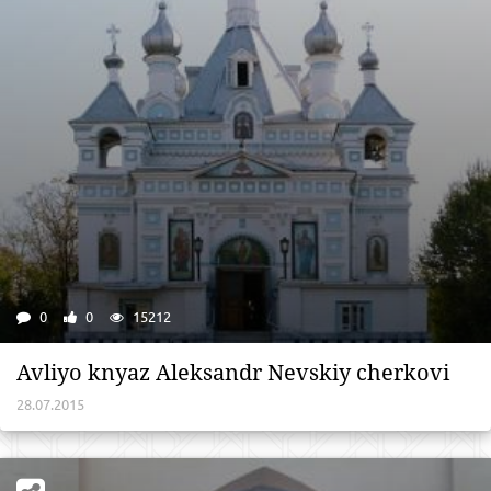
0
0
15212
Avliyo knyaz Aleksandr Nevskiy cherkovi
28.07.2015