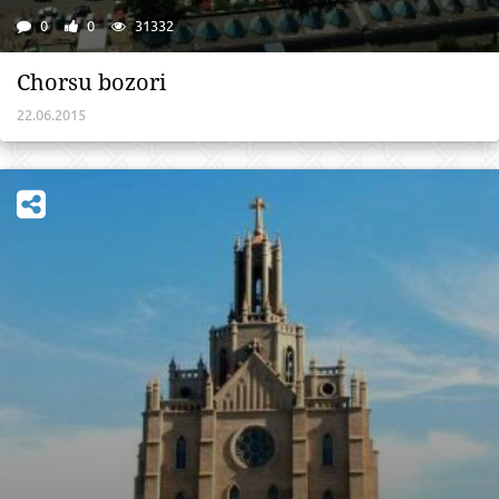
0
0
31332
Chоrsu bоzоri
22.06.2015