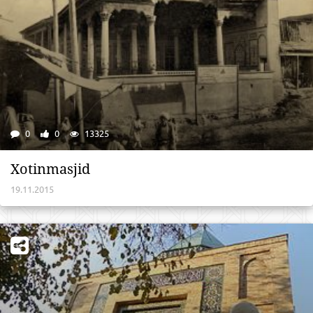
0
0
13325
Xotinmasjid
19.11.2015