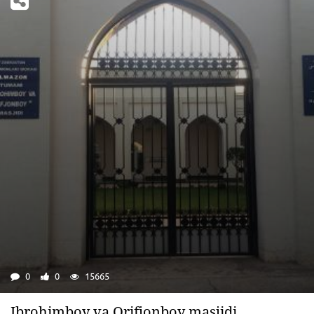
0
0
15665
Ibrohimboy va Orifjonboy masjidi