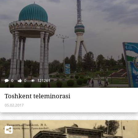
0
0
121261
Toshkent teleminorasi
05.02.2017