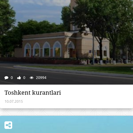
0
0
20994
Toshkent kurantlari
10.07.2015