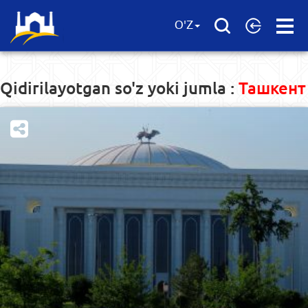
Open
O'Z
Menu
Qidirilayotgan so'z yoki jumla :
Ташкент