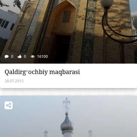
0
0
16100
Qaldirgʻochbiy maqbarasi
28.07.2015