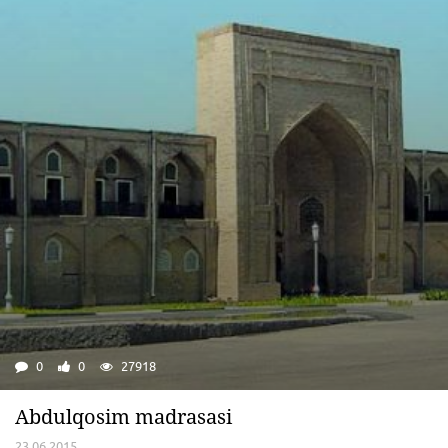
0
0
27918
Abdulqosim madrasasi
23.06.2015