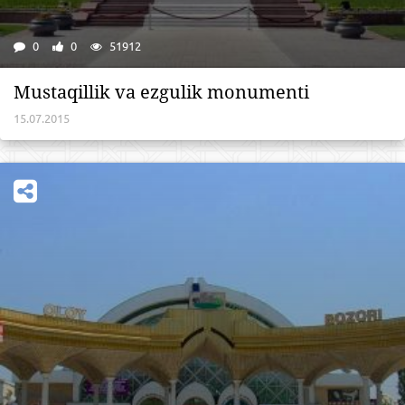
0
0
51912
Mustaqillik va ezgulik monumenti
15.07.2015