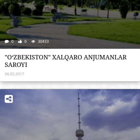
0
0
30433
"O‘ZBEKISTON" XALQARO ANJUMANLAR
SAROYI
06.02.2017