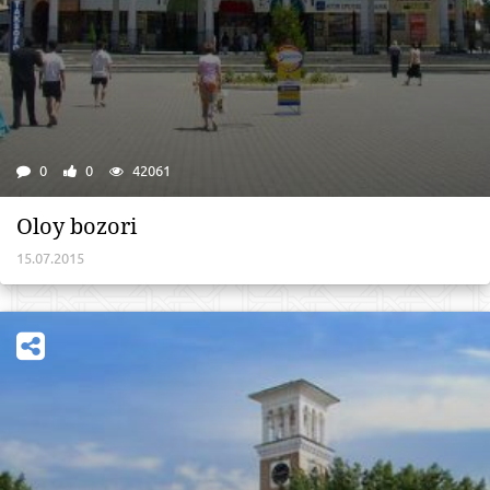
0
0
42061
Oloy bozori
15.07.2015