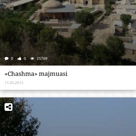
0
0
25769
«Chashma» majmuasi
11.05.2015