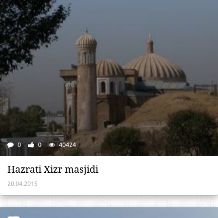
0
0
40424
Hazrati Хizr masjidi
20.04.2015