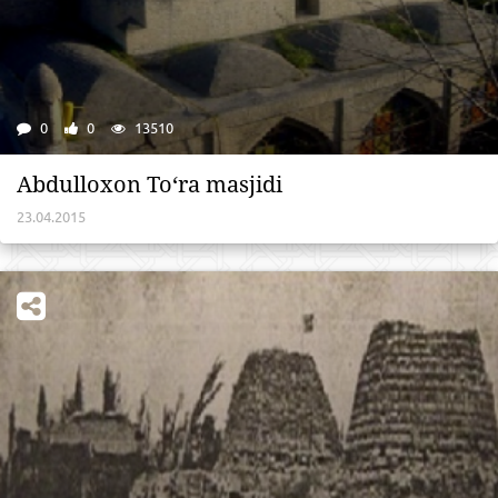
0
0
13510
Abdulloxon To‘ra masjidi
23.04.2015