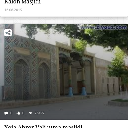
Kalon мasjidi
16.06.2015
0
0
25192
Xoja Ahror Vali juma masjidi