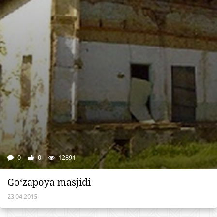
0
0
12891
Go‘zapoya masjidi
23.04.2015