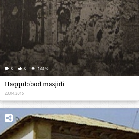
0
0
13376
Haqqulobod masjidi
23.04.2015