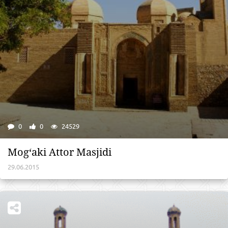
0
0
24529
Mog‘aki Attor Masjidi
29.06.2015