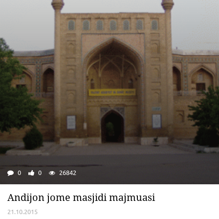
0
0
26842
Andijon jome masjidi majmuasi
21.10.2015