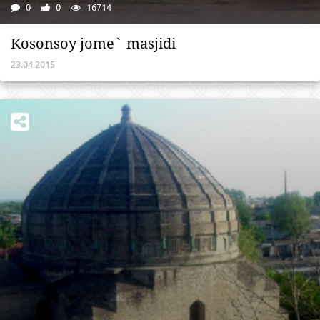
0
0
16714
Kosonsoy jome` masjidi
23.04.2015