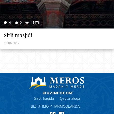
0
0
15478
Sirli masjidi
15.06.2017
Sayt haqida
Qayta aloqa
BIZ IJTIMOIY TARMOQLARDA: