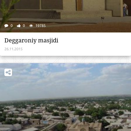
0
0
19785
Deggaroniy masjidi
26.11.2015