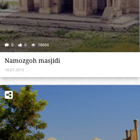
0
0
18664
Namozgoh masjidi
16.07.2015