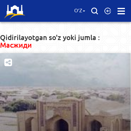
Open
O'Z
Menu
Qidirilayotgan so'z yoki jumla :
Масжиди