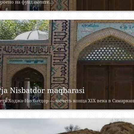
роено на фундаменте...
‘ja Nisbatdor maqbarasi
ть Ходжа-Нисбатдор — мечеть конца XIX века в Самарканде