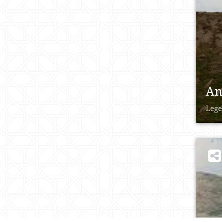
An
Lege