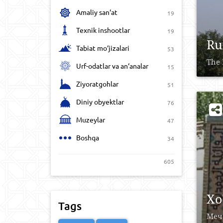
Amaliy san‘at
19
Texnik inshootlar
19
Ru
Tabiat mo‘jizalari
53
The 
Urf-odatlar va an‘analar
15
Ziyoratgohlar
51
Diniy obyektlar
76
Muzeylar
47
Boshqa
34
605
Xo
Tags
Меч