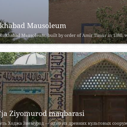
khabad Mausoleum
Rukhabad Mausoleum, built by order of Amir Timur in 1380, wa
'ja Ziyomurod maqbarasi
еть Ходжа Зиемурод — одно их древних культовых соору