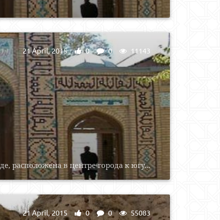
21 April, 2015
0
0
11143
, расположена в центре города к югу...
21 April, 2015
0
0
55083