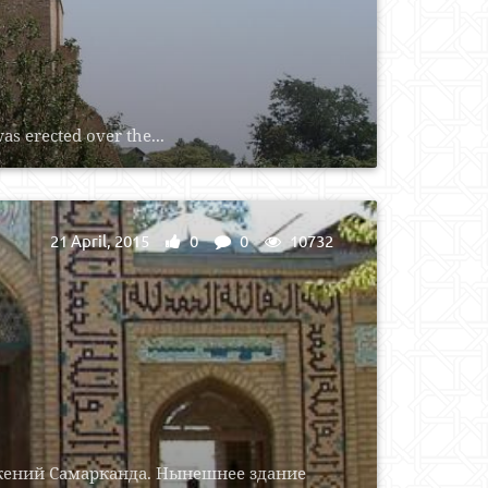
s erected over the...
21 April, 2015
0
0
10732
жений Самарканда. Нынешнее здание