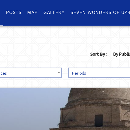
S
POSTS
MAP
GALLERY
SEVEN WONDERS OF UZB
Sort By :
By Publ
nces
Periods