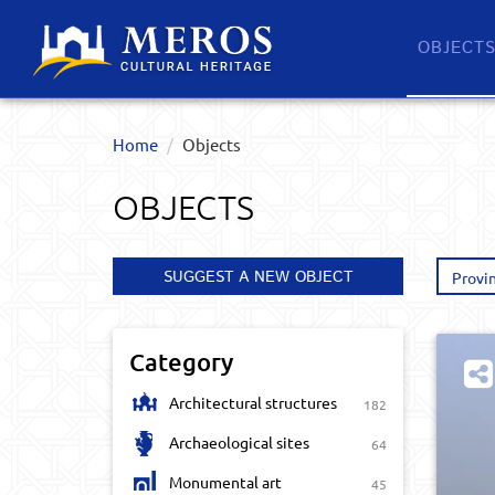
OBJECT
Home
Objects
OBJECTS
SUGGEST A NEW OBJECT
Provi
Category
Architectural structures
182
Archaeological sites
64
Monumental art
45