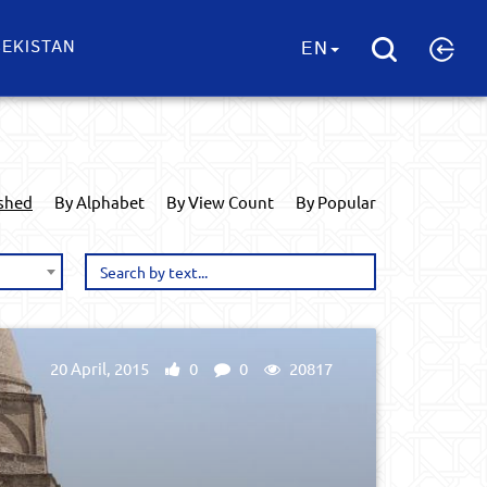
EKISTAN
EN
ished
By Alphabet
By View Count
By Popular
20 April, 2015
0
0
20817