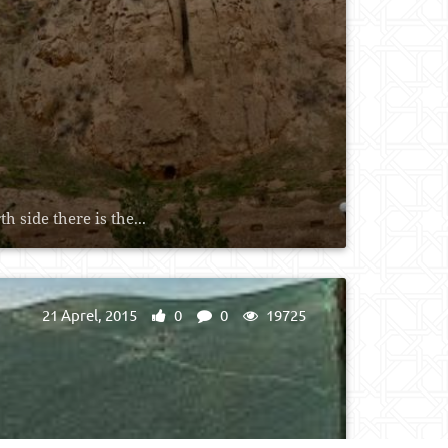
 side there is the...
21 Aprel, 2015
0
0
19725