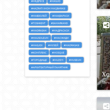
#МЕДРЕСЕ
#MASJID
пост
#HAZRATI IMOM MAQBARASI
#МАВЗОЛЕЙ
#МАҚБАРАСИ
#TOSHKENT
#SAMARKAND
#MADRASAH
#МАДРАСАСИ
#MAUSOLEUM
#МАСЖИДИ
#MASJIDI
#МУЗЕЙ
#MADRASASI
#КОМПЛЕКС
#MOSQUE
#ГОРОДИЩЕ
#MUZEYI
#MUSEUM
#АРХИТЕКТУРНЫЙ ПАМЯТНИК
Xo
Мече