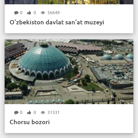
0
0
56649
O‘zbekiston davlat san‘at muzeyi
0
0
31331
Chоrsu bоzоri