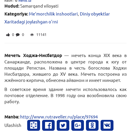
Rasm : ©
meros.uz
Hudud:
Samarqand viloyati
Kategoriya:
Me‘morchilik inshootlari
,
Diniy obyektlar
Xaritadagi joylashgan o'rni
0
0
11141
Мечеть Ходжа-Нисбатдор
— мечеть конца XIX века в
Самарканде, расположена в центре города к югу от
площади Регистан. Названа в честь богослова Ходжи
Нисбатдора, жившего до XV века. Мечеть построена из
жжённого кирпича, обнесена айваном и имеет минарет.
В советское время здание мечети использовалось как
почтовое отделение. В 1998 году она возобновила свою
работу.
Manba:
http://www.rutraveller.ru/place/97694
Ulashish