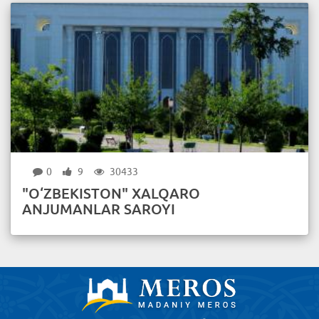
0
9
30433
"O‘ZBEKISTON" XALQARO
ANJUMANLAR SAROYI