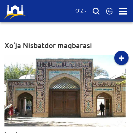
Open
O'Z
Menu
Xo‘ja Nisbatdor maqbarasi