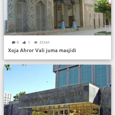
0
1
25161
Xoja Ahror Vali juma masjidi