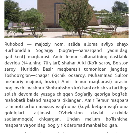
Ruhobod — majoziy nom, aslida alloma avliyo shayx
Burhoniddin Sogʻarjiy (Sogʻarj—Samarqand yaqinidagi
qad kent) maqbarasi. Amir Temur saltanatining dastlabki
davrida (14-a.ning 70-y.lari) shahar Arki (Koʻk saroy, Boʻston
saroy, Nuriddin Basir maqbarasi) tomonidan jangdagi
Toshqoʻrgʻon—chaqar (Kichik oqsaroy, Muhammad Sulton
meʼmoriy majmui, hozirgi Amir Temur maqbarasi) orasini
bogʻlovchi mashhur Shohruhshoh koʻchani ochish va tartibga
solish davomida yuzaga chiqqan Sogʻarjiy qabriga bogʻlab,
mahobatli baland maqbara tiklangan. Amir Temur maqbara
taʼminoti uchun maxsus vaqfnoma (kuyib ketgan vaqfnoma
qoldiqlari tarjimasi Oʻzbekiston davlat arxivida
saqlanmoqda) chiqargan. Undan maʼlum boʻlishicha,
maqbara va yonidagi bogʻ yirik daromad manbai boʻlgan.