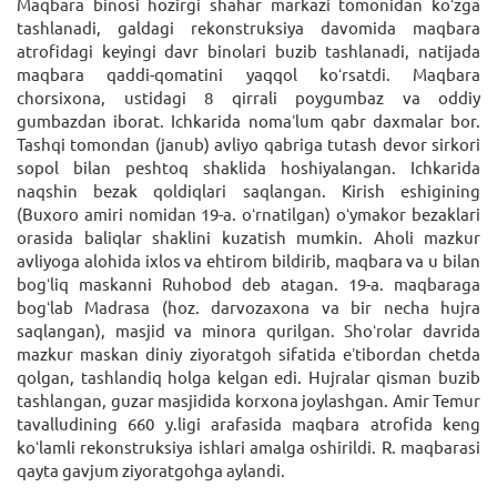
Maqbara binosi hozirgi shahar markazi tomonidan koʻzga
tashlanadi, galdagi rekonstruksiya davomida maqbara
atrofidagi keyingi davr binolari buzib tashlanadi, natijada
maqbara qaddi-qomatini yaqqol koʻrsatdi. Maqbara
chorsixona, ustidagi 8 qirrali poygumbaz va oddiy
gumbazdan iborat. Ichkarida nomaʼlum qabr daxmalar bor.
Tashqi tomondan (janub) avliyo qabriga tutash devor sirkori
sopol bilan peshtoq shaklida hoshiyalangan. Ichkarida
naqshin bezak qoldiqlari saqlangan. Kirish eshigining
(Buxoro amiri nomidan 19-a. oʻrnatilgan) oʻymakor bezaklari
orasida baliqlar shaklini kuzatish mumkin. Aholi mazkur
avliyoga alohida ixlos va ehtirom bildirib, maqbara va u bilan
bogʻliq maskanni Ruhobod deb atagan. 19-a. maqbaraga
bogʻlab Madrasa (hoz. darvozaxona va bir necha hujra
saqlangan), masjid va minora qurilgan. Shoʻrolar davrida
mazkur maskan diniy ziyoratgoh sifatida eʼtibordan chetda
qolgan, tashlandiq holga kelgan edi. Hujralar qisman buzib
tashlangan, guzar masjidida korxona joylashgan. Amir Temur
tavalludining 660 y.ligi arafasida maqbara atrofida keng
koʻlamli rekonstruksiya ishlari amalga oshirildi. R. maqbarasi
qayta gavjum ziyoratgohga aylandi.