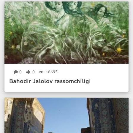
0
0
16695
Bahodir Jalolov rassomchiligi