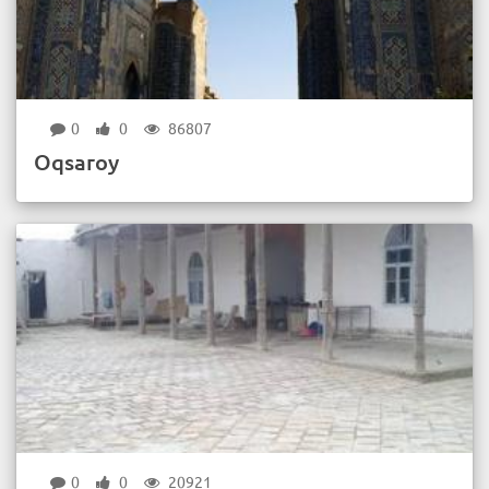
0
0
86807
Oqsaroy
0
0
20921