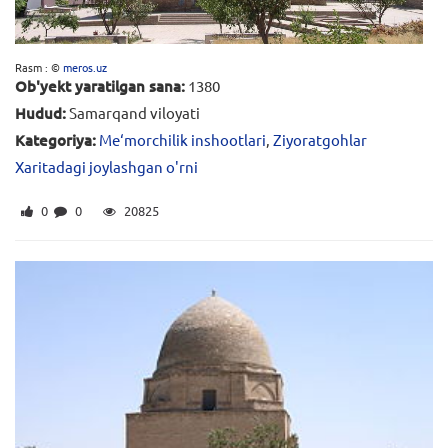
Rasm : ©
meros.uz
Ob'yekt yaratilgan sana:
1380
Hudud:
Samarqand viloyati
Kategoriya:
Me‘morchilik inshootlari
,
Ziyoratgohlar
Xaritadagi joylashgan o'rni
0
0
20825