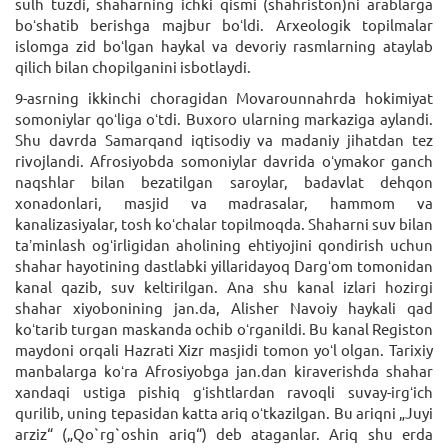
sulh tuzdi, shaharning ichki qismi (shahriston)ni arablarga
boʻshatib berishga majbur boʻldi. Arxeologik topilmalar
islomga zid boʻlgan haykal va devoriy rasmlarning ataylab
qilich bilan chopilganini isbotlaydi.
9-asrning ikkinchi choragidan Movarounnahrda hokimiyat
somoniylar qoʻliga oʻtdi. Buxoro ularning markaziga aylandi.
Shu davrda Samarqand iqtisodiy va madaniy jihatdan tez
rivojlandi. Afrosiyobda somoniylar davrida oʻymakor ganch
naqshlar bilan bezatilgan saroylar, badavlat dehqon
xonadonlari, masjid va madrasalar, hammom va
kanalizasiyalar, tosh koʻchalar topilmoqda. Shaharni suv bilan
taʼminlash ogʻirligidan aholining ehtiyojini qondirish uchun
shahar hayotining dastlabki yillaridayoq Dargʻom tomonidan
kanal qazib, suv keltirilgan. Ana shu kanal izlari hozirgi
shahar xiyobonining jan.da, Alisher Navoiy haykali qad
koʻtarib turgan maskanda ochib oʻrganildi. Bu kanal Registon
maydoni orqali Hazrati Xizr masjidi tomon yoʻl olgan. Tarixiy
manbalarga koʻra Afrosiyobga jan.dan kiraverishda shahar
xandaqi ustiga pishiq gʻishtlardan ravoqli suvay-irgʻich
qurilib, uning tepasidan katta ariq oʻtkazilgan. Bu ariqni „Juyi
arziz“ („Qo`rg`oshin ariq“) deb ataganlar. Ariq shu erda