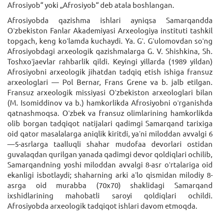
Afrosiyob“ yoki „Afrosiyob“ deb atala boshlangan.
Afrosiyobda qazishma ishlari ayniqsa Samarqandda
Oʻzbekiston Fanlar Akademiyasi Arxeologiya instituti tashkil
topgach, keng koʻlamda kuchaydi. Ya. Gʻ. Gʻulomovdan soʻng
Afrosiyobdagi arxeologik qazishmalarga G. V. Shishkina, Sh.
Toshxoʻjaevlar rahbarlik qildi. Keyingi yillarda (1989 yildan)
Afrosiyobni arxeologik jihatdan tadqiq etish ishiga fransuz
arxeologlari — Pol Bernar, Frans Grene va b. jalb etilgan.
Fransuz arxeologik missiyasi Oʻzbekiston arxeologlari bilan
(M. Isomiddinov va b.) hamkorlikda Afrosiyobni oʻrganishda
qatnashmoqsa. Oʻzbek va fransuz olimlarining hamkorlikda
olib borgan tadqiqot natijalari qadimgi Samarqand tarixiga
oid qator masalalarga aniqlik kiritdi, yaʼni miloddan avvalgi 6
—5-asrlarga taalluqli shahar mudofaa devorlari ostidan
guvalaqdan qurilgan yanada qadimgi devor qoldiqlari ochilib,
Samarqandning yoshi miloddan avvalgi 8-asr oʻrtalariga oid
ekanligi isbotlaydi; shaharning arki aʼlo qismidan milodiy 8-
asrga oid murabba (70x70) shaklidagi Samarqand
ixshidlarining mahobatli saroyi qoldiqlari ochildi.
Afrosiyobda arxeologik tadqiqot ishlari davom etmoqda.