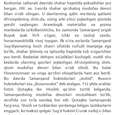
Kushonlar saltanati davrida shahar hayotida yuksalishlar yuz
bergan. Mil. av. 3-asrda shahar qoʻshaloq mudofaa devori
bilan oʻrab olingan. U davrlarning qalin ma-daniy qatlami
Afrosiyobning shim.da, uning arki aʼlosi joylashgan qismida
yaxshi saqlangan. Arxeologik materiallar va yozma
manbalarda taʼkidlanishicha, bu zamonda Samarqand orqali
Buyuk ipak Yoʻli oʻtgan, ichki va tashqi savdo,
hunarmandchilik rivoj topgan. Ilk oʻrta asrlarda Samarqand
Sugʻdiyonaning bosh shaxri sifatida nufuzli mavqega ega
boʻlib, shahar ijtimoiy va iqtisodiy hayotida tub oʻzgarishlar
yuz berdi. Badavlat dehqon xoʻjaliklari kuchaydi, xuddi shu
kezlarda ularning qasrlari joylashgan Afrosiyobning shim.
qismi mudofaa devori bilan oʻrab olindi. Bu holat
Movarounnaxr va unga qoʻshni viloyatlarda ham yuz berdi.
Bu davrda Samarqand hukmdorlari „Ixshid“, Buxoro
hukmdorlari esa „Buxorxudot“ deb atalgan. 712 yilda arablar
fotixi Qutayba ibn Muslim qoʻshin tortib kelganda,
Samarqandning mudofaa devorlari mustahkam boʻlib,
atrofida suv toʻla xandaq bor edi. Qutayba Samarqanda
Fargʻona, Shosh va turklardan yordamga kelgan lashkarlarni
enggach, koʻmaksiz qolgan Sugʻd hokimi Gʻurak noiloj u bilan