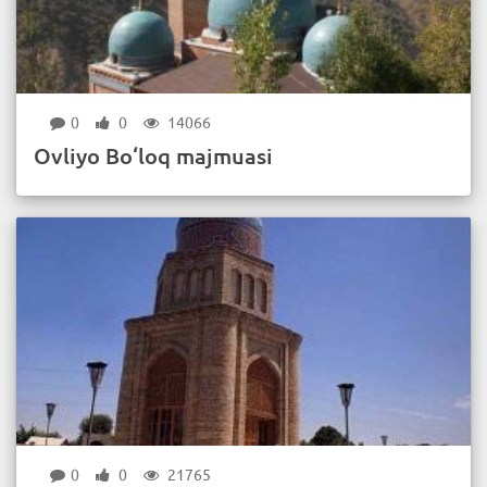
0
0
14066
Ovliyo Bo‘loq majmuasi
0
0
21765