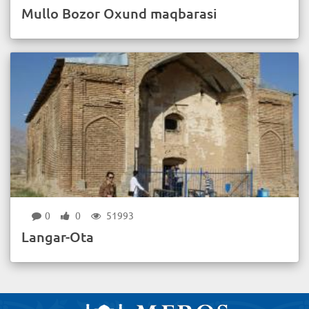
Mullo Bozor Oxund maqbarasi
0
0
51993
Langar-Ota