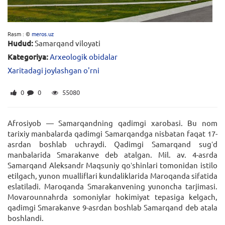
Rasm : ©
meros.uz
Hudud:
Samarqand viloyati
Kategoriya:
Arxeologik obidalar
Xaritadagi joylashgan o'rni
0
0
55080
Afrosiyob — Samarqandning qadimgi xarobasi. Bu nom
tarixiy manbalarda qadimgi Samarqandga nisbatan faqat 17-
asrdan boshlab uchraydi. Qadimgi Samarqand sugʻd
manbalarida Smarakanve deb atalgan. Mil. av. 4-asrda
Samarqand Aleksandr Maqsuniy qoʻshinlari tomonidan istilo
etilgach, yunon mualliflari kundaliklarida Maroqanda sifatida
eslatiladi. Maroqanda Smarakanvening yunoncha tarjimasi.
Movarounnahrda somoniylar hokimiyat tepasiga kelgach,
qadimgi Smarakanve 9-asrdan boshlab Samarqand deb atala
boshlandi.