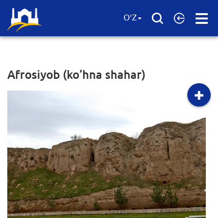
Open
O'Z
Menu
Afrosiyob (ko‘hna shahar)