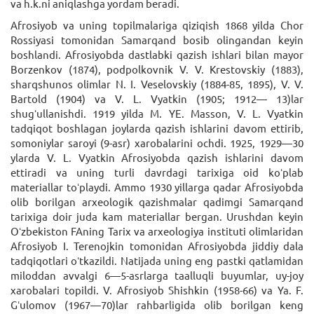
va h.k.ni aniqlashga yordam beradi.
Afrosiyob va uning topilmalariga qiziqish 1868 yilda Chor
Rossiyasi tomonidan Samarqand bosib olingandan keyin
boshlandi. Afrosiyobda dastlabki qazish ishlari bilan mayor
Borzenkov (1874), podpolkovnik V. V. Krestovskiy (1883),
sharqshunos olimlar N. I. Veselovskiy (1884-85, 1895), V. V.
Bartold (1904) va V. L. Vyatkin (1905; 1912— 13)lar
shugʻullanishdi. 1919 yilda M. YE. Masson, V. L. Vyatkin
tadqiqot boshlagan joylarda qazish ishlarini davom ettirib,
somoniylar saroyi (9-asr) xarobalarini ochdi. 1925, 1929—30
ylarda V. L. Vyatkin Afrosiyobda qazish ishlarini davom
ettiradi va uning turli davrdagi tarixiga oid koʻplab
materiallar toʻplaydi. Ammo 1930 yillarga qadar Afrosiyobda
olib borilgan arxeologik qazishmalar qadimgi Samarqand
tarixiga doir juda kam materiallar bergan. Urushdan keyin
Oʻzbekiston FAning Tarix va arxeologiya instituti olimlaridan
Afrosiyob I. Terenojkin tomonidan Afrosiyobda jiddiy dala
tadqiqotlari oʻtkazildi. Natijada uning eng pastki qatlamidan
miloddan avvalgi 6—5-asrlarga taalluqli buyumlar, uy-joy
xarobalari topildi. V. Afrosiyob Shishkin (1958-66) va Ya. F.
Gʻulomov (1967—70)lar rahbarligida olib borilgan keng