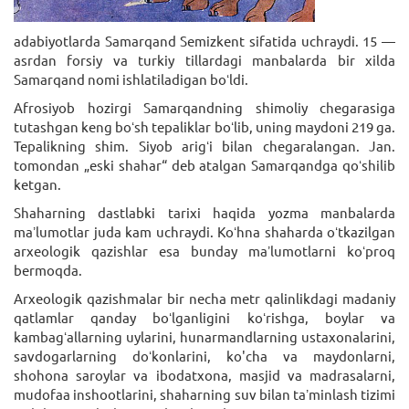
adabiyotlarda Samarqand Semizkent sifatida uchraydi. 15 —
asrdan forsiy va turkiy tillardagi manbalarda bir xilda
Samarqand nomi ishlatiladigan boʻldi.
Afrosiyob hozirgi Samarqandning shimoliy chegarasiga
tutashgan keng boʻsh tepaliklar boʻlib, uning maydoni 219 ga.
Tepalikning shim. Siyob arigʻi bilan chegaralangan. Jan.
tomondan „eski shahar“ deb atalgan Samarqandga qoʻshilib
ketgan.
Shaharning dastlabki tarixi haqida yozma manbalarda
maʼlumotlar juda kam uchraydi. Koʻhna shaharda oʻtkazilgan
arxeologik qazishlar esa bunday maʼlumotlarni koʻproq
bermoqda.
Arxeologik qazishmalar bir necha metr qalinlikdagi madaniy
qatlamlar qanday boʻlganligini koʻrishga, boylar va
kambagʻallarning uylarini, hunarmandlarning ustaxonalarini,
savdogarlarning doʻkonlarini, ko'cha va maydonlarni,
shohona saroylar va ibodatxona, masjid va madrasalarni,
mudofaa inshootlarini, shaharning suv bilan taʼminlash tizimi