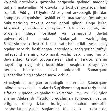
koʻlamli arxeologik qazishlar natijasida qadimgi madaniy
qatlam materiallari Afrosiyobning boshqa joylaridan ham
topildi. 1966 yil 13 iyulda Afrosiyobni arxeologik jihatdan
kompleks oʻrganishni tashkil etish maqsadida Respublika
hukumatining maxsus qarori qabul qilindi. Unga koʻra,
Afrosiyob „arxeologik qoʻriqxona“ deb eʼlon qilinib, uni
oʻrganish ishiga Toshkent va Samarqand davlat
universitetlari hamda Madaniyat vazirligining
Sanʼatshunoslik instituti ham safarbar etildi. Aniq ilmiy
rejalar asosida boshlangan arxeologik tadqiqotlar tufayli
nafaqat shaharning koʻp asrlik yoshi, balki uning har xil
davrlardagi tarixiy topografiyasi, shahar tarkibi, shahar
hayotining rivojlanish bosqichlari, bosqinlar tufayli yuz
bergan bo'hronlar davri aniqlandi. Samarqand
yushshdlarining shohona saroyi ochildi.
Afrosiyobda topilgan arxeologik materiallar Samarqand
miloddan avvalgi 8—5-alarda Sugʻdiyonaning markaziy shahri
sifatida vujudga kelganligini koʻrsatadi. Mil. av. 329 yilda
shahar Aleksandr Maqduniy qoʻshinlari tomonidan vayron
etilgan, uning izlari hozirgacha shahar mudofaa
inshootlarida yaxshi saqlangan. Mil. av. 3 — 1-asrlarda,