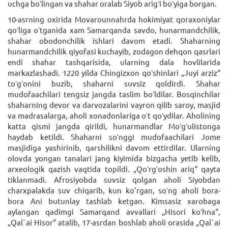
uchga boʻlingan va shahar oralab Siyob arigʻi boʻyiga borgan.
10-asrning oxirida Movarounnahrda hokimiyat qoraxoniylar
qoʻliga oʻtganida xam Samarqanda savdo, hunarmandchilik,
shahar obodonchilik ishlari davom etadi. Shaharning
hunarmandchilik qiyofasi kuchayib, zodagon dehqon qasrlari
endi shahar tashqarisida, ularning dala hovlilarida
markazlashadi. 1220 yilda Chingizxon qoʻshinlari „Juyi arziz“
toʻgʻonini buzib, shaharni suvsiz qoldirdi. Shahar
mudofaachilari tengsiz jangda taslim boʻldilar. Bosqinchilar
shaharning devor va darvozalarini vayron qilib saroy, masjid
va madrasalarga, aholi xonadonlariga oʻt qoʻydilar. Aholining
katta qismi jangda qirildi, hunarmandlar Moʻgʻulistonga
haydab ketildi. Shaharni soʻnggi mudofaachilari Jome
masjidiga yashirinib, qarshilikni davom ettirdilar. Ularning
olovda yongan tanalari jang kiyimida bizgacha yetib kelib,
arxeologik qazish vaqtida topildi. „Qoʻrgʻoshin ariq“ qayta
tiklanmadi. Afrosiyobda suvsiz qolgan aholi Siyobdan
charxpalakda suv chiqarib, kun ko'rgan, soʻng aholi bora-
bora Ani butunlay tashlab ketgan. Kimsasiz xarobaga
aylangan qadimgi Samarqand avvallari „Hisori koʻhna“,
„Qal`ai Hisor“ atalib, 17-asrdan boshlab aholi orasida „Qal`ai