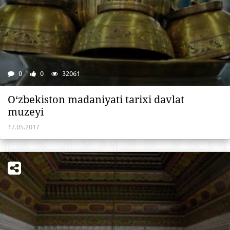
0
0
32061
O‘zbekiston madaniyati tarixi davlat
muzeyi
17.05.2017