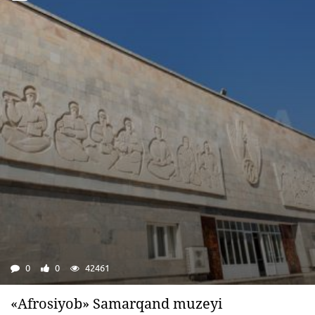
0
0
42461
«Afrosiyob» Samarqand muzeyi