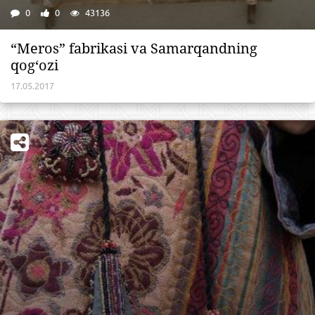
0
0
43136
“Meros” fabrikasi va Samarqandning
qog‘ozi
17.05.2017