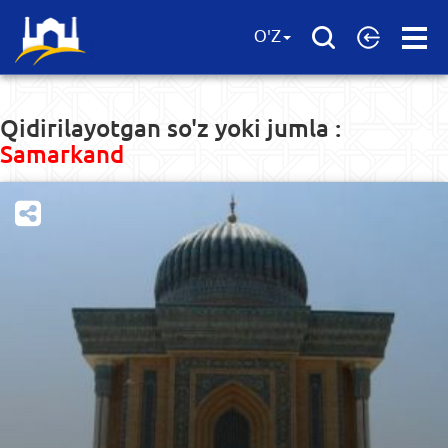
Open
O'Z
Menu
Qidirilayotgan so'z yoki jumla :
Samarkand