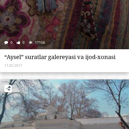
0
0
17156
“Aysel” suratlar galereyasi va ijod-xonasi
17.05.2017