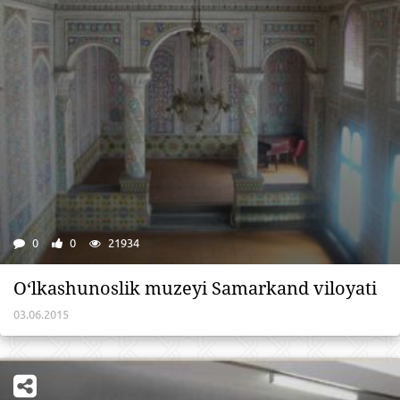
0
0
21934
O‘lkashunoslik muzeyi Samarkand viloyati
03.06.2015