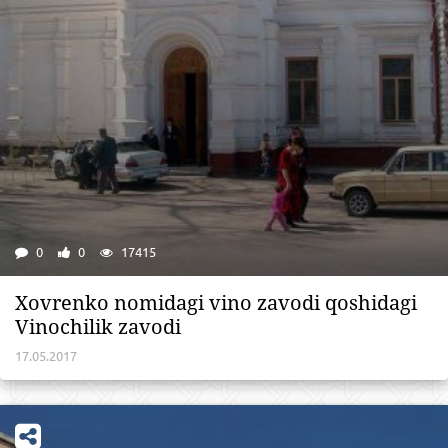
0
0
17415
Xovrenko nomidagi vino zavodi qoshidagi
Vinochilik zavodi
17.05.2017