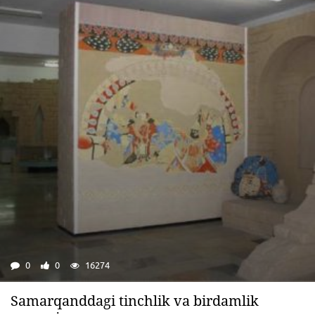
0
0
16274
Samarqanddagi tinchlik va birdamlik