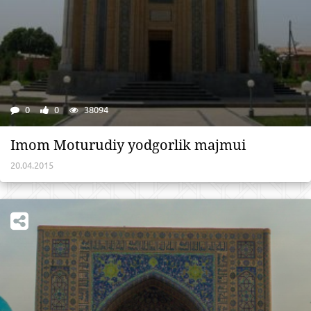
0
0
38094
Imom Moturudiy yodgorlik majmui
20.04.2015