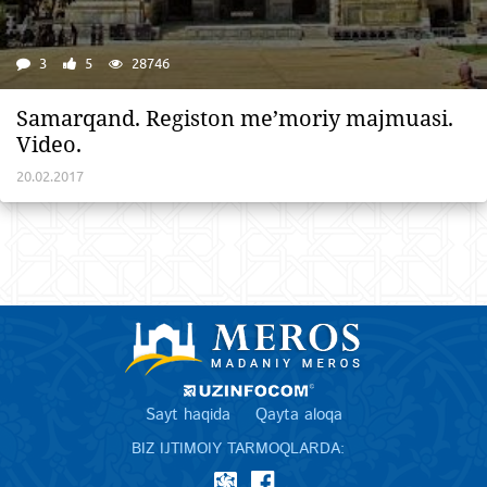
3
5
28746
Samarqand. Registon me’moriy majmuasi.
Video.
20.02.2017
Sayt haqida
Qayta aloqa
BIZ IJTIMOIY TARMOQLARDA: