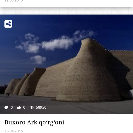
0
0
58950
Buxoro Ark qo‘rg‘oni
16.04.2015