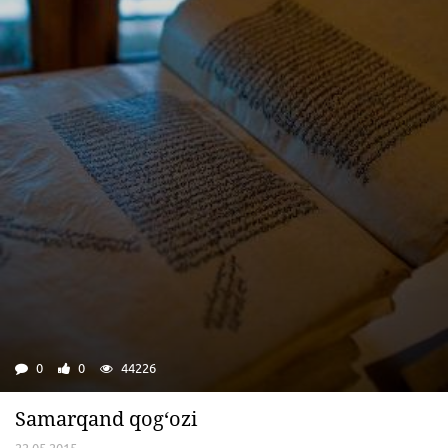
0
0
44226
Samarqand qog‘ozi
22.05.2015