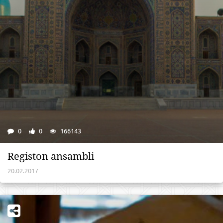
0
0
166143
Registon ansambli
20.02.2017