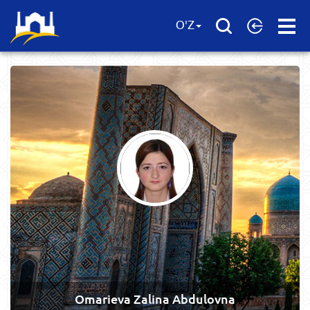
Open
O'Z
Menu
Omarieva Zalina Abdulovna