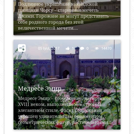
Подлинное украшение кокандской
площади Чорсу – старинная мечеть
Джами. Горожане не могут представить
себе родного города без этой
величественной мечети....
05 Iyul, 2017
1
0
14470
Медресе Эмир
Медресе Эмир – сооружение, датируемое
XVIII веком, выполненное в строгом
элегантном стиле. Фасад сооружения
украшен удивительным орнаментом
геометрических фигур, растительными...