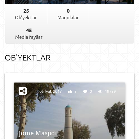
25
0
Ob'yektlar​
Maqolalar
45
Media fayllar
OB'YEKTLAR​
05 Iyul, 2017
3
0
19739
Jome Masjidi