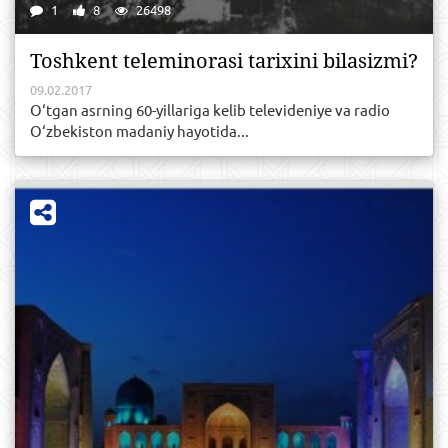
1
8
26498
Toshkent teleminorasi tarixini bilasizmi?
09.02.2017
O‘tgan asrning 60-yillariga kelib televideniye va radio
O‘zbekiston madaniy hayotida...