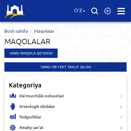
Open
O'Z
Menu
Bosh sahifa
Maqolalar
MAQOLALAR
YANGI MAQOLA QO'SHISH
YANGI OB'YEKT TAKLIF QILISH
Kategoriya
Me‘morchilik inshootlari
1
Arxeologik obidalar
0
Yodgorliklar
1
Amaliy san‘at
0