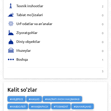
Texnik inshootlar
2
Tabiat mo‘jizalari
0
Urf-odatlar va an‘analar
0
Ziyoratgohlar
0
Diniy obyektlar
0
Muzeylar
0
Boshqa
1
5
Kalit so'zlar
#МЕДРЕСЕ
#MASJID
#HAZRATI IMOM MAQBARASI
#МАВЗОЛЕЙ
#МАҚБАРАСИ
#TOSHKENT
#SAMARQAND