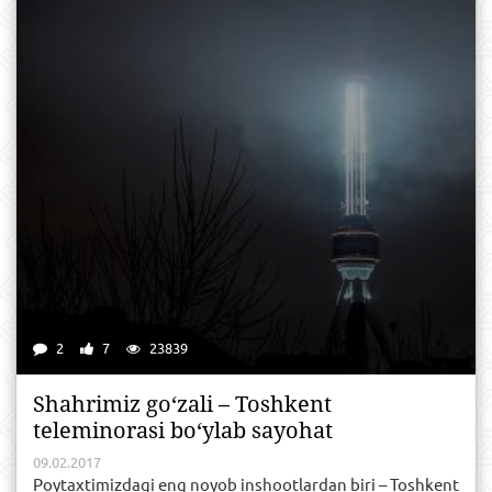
2
7
23839
Shahrimiz go‘zali – Toshkent
teleminorasi bo‘ylab sayohat
09.02.2017
Poytaxtimizdagi eng noyob inshootlardan biri – Toshkent