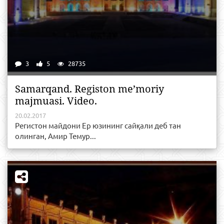
3
5
28735
Samarqand. Registon me’moriy
majmuasi. Video.
20.02.2017
Регистон майдони Ер юзининг сайқали деб тан
олинган, Амир Темур...