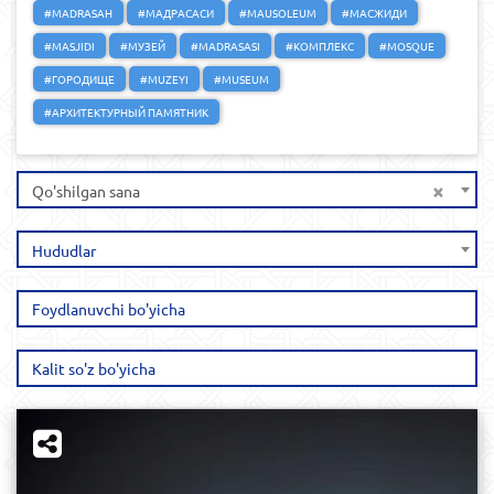
#MADRASAH
#МАДРАСАСИ
#MAUSOLEUM
#МАСЖИДИ
#MASJIDI
#МУЗЕЙ
#MADRASASI
#КОМПЛЕКС
#MOSQUE
#ГОРОДИЩЕ
#MUZEYI
#MUSEUM
#АРХИТЕКТУРНЫЙ ПАМЯТНИК
×
Qo'shilgan sana
Hududlar