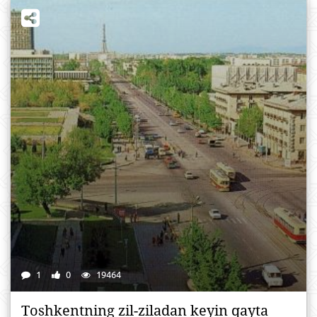
1
0
19464
Tоshkеntning zil-zilаdаn kеyin qаytа