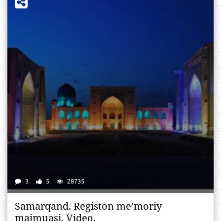
3
5
28735
Samarqand. Registon me’moriy
majmuasi. Video.