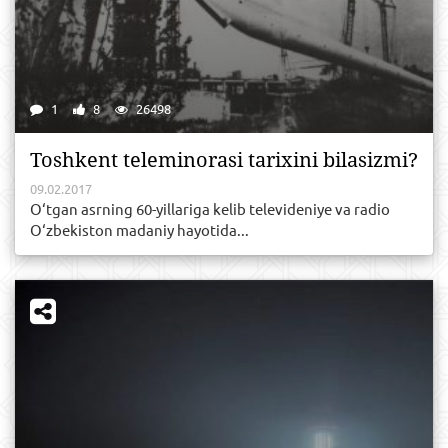
1
8
26498
Toshkent teleminorasi tarixini bilasizmi?
09.02.2017
O‘tgan asrning 60-yillariga kelib televideniye va radio
O‘zbekiston madaniy hayotida...