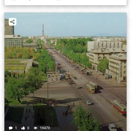
1
0
19470