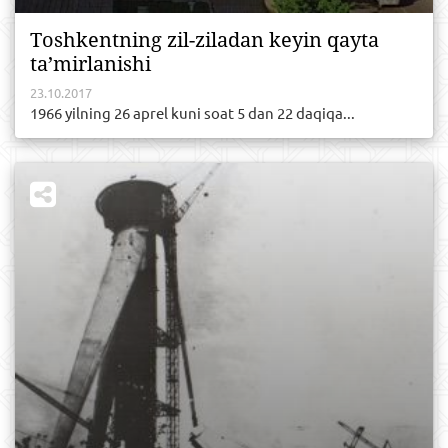
Tоshkеntning zil-zilаdаn kеyin qаytа
tа’mirlаnishi
23.10.2017
1966 yilning 26 аprеl kuni sоаt 5 dаn 22 dаqiqа...