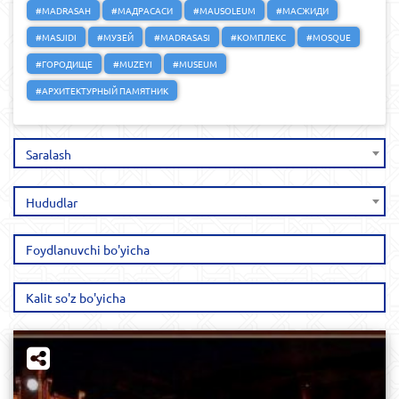
#MADRASAH
#МАДРАСАСИ
#MAUSOLEUM
#МАСЖИДИ
#MASJIDI
#МУЗЕЙ
#MADRASASI
#КОМПЛЕКС
#MOSQUE
#ГОРОДИЩЕ
#MUZEYI
#MUSEUM
#АРХИТЕКТУРНЫЙ ПАМЯТНИК
Saralash
Hududlar