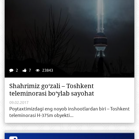
2
7
23843
Shahrimiz go‘zali – Toshkent
teleminorasi bo‘ylab sayohat
09.02.2017
Poytaxtimizdagi eng noyob inshootlardan biri – Toshkent
teleminorasi H-375m obyekti...