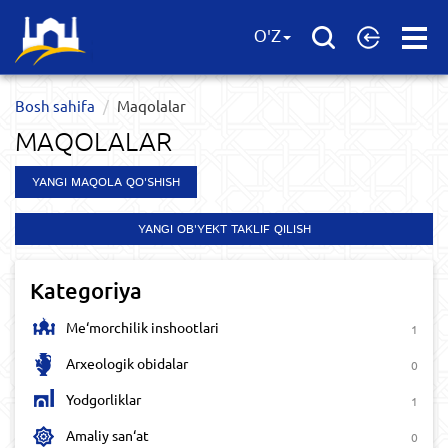
Open
O'Z
Menu
Bosh sahifa
Maqolalar
MAQOLALAR
YANGI MAQOLA QO'SHISH
YANGI OB'YEKT TAKLIF QILISH
Kategoriya
Me‘morchilik inshootlari
1
Arxeologik obidalar
0
Yodgorliklar
1
Amaliy san‘at
0