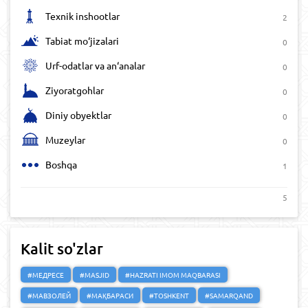
Texnik inshootlar
2
Tabiat mo‘jizalari
0
Urf-odatlar va an‘analar
0
Ziyoratgohlar
0
Diniy obyektlar
0
Muzeylar
0
Boshqa
1
5
Kalit so'zlar
#МЕДРЕСЕ
#MASJID
#HAZRATI IMOM MAQBARASI
#МАВЗОЛЕЙ
#МАҚБАРАСИ
#TOSHKENT
#SAMARQAND