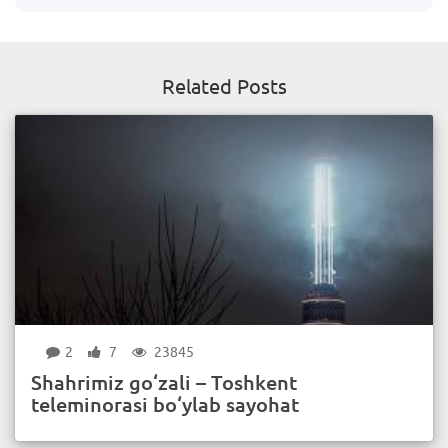
Related Posts
2
7
23845
Shahrimiz go‘zali – Toshkent
teleminorasi bo‘ylab sayohat