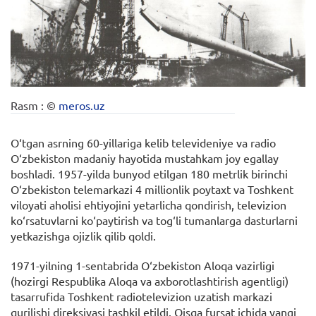
Rasm : ©
meros.uz
O‘tgan asrning 60-yillariga kelib televideniye va radio
O‘zbekiston madaniy hayotida mustahkam joy egallay
boshladi. 1957-yilda bunyod etilgan 180 metrlik birinchi
O‘zbekiston telemarkazi 4 millionlik poytaxt va Toshkent
viloyati aholisi ehtiyojini yetarlicha qondirish, televizion
ko‘rsatuvlarni ko‘paytirish va tog‘li tumanlarga dasturlarni
yetkazishga ojizlik qilib qoldi.
1971-yilning 1-sentabrida O‘zbekiston Aloqa vazirligi
(hozirgi Respublika Aloqa va axborotlashtirish agentligi)
tasarrufida Toshkent radiotelevizion uzatish markazi
qurilishi direksiyasi tashkil etildi. Qisqa fursat ichida yangi