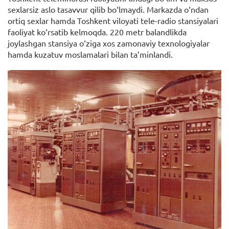
sexlarsiz aslo tasavvur qilib bo‘lmaydi. Markazda o‘ndan
ortiq sexlar hamda Toshkent viloyati tele-radio stansiyalari
faoliyat ko‘rsatib kelmoqda. 220 metr balandlikda
joylashgan stansiya o‘ziga xos zamonaviy texnologiyalar
hamda kuzatuv moslamalari bilan ta’minlandi.