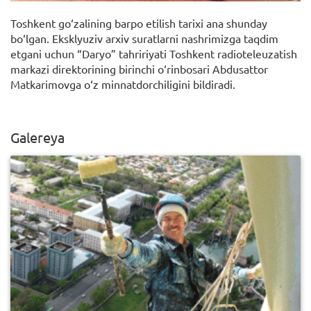
Toshkent go‘zalining barpo etilish tarixi ana shunday
bo‘lgan. Eksklyuziv arxiv suratlarni nashrimizga taqdim
etgani uchun “Daryo” tahririyati Toshkent radioteleuzatish
markazi direktorining birinchi o‘rinbosari Abdusattor
Matkarimovga o‘z minnatdorchiligini bildiradi.
Galereya
0
439