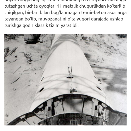
tutashgan uchta oyoqlari 11 metrlik chuqurlikdan ko‘tarilib
chiqilgan, bir-biri bilan bog‘lanmagan temir-beton asoslarga
tayangan bo‘lib, muvozanatini o‘ta yuqori darajada ushlab
turishga qodir klassik tizim yaratildi.