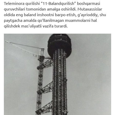
Teleminora qurilishi “11-Balandqurilish” boshqarmasi
quruvchilari tomonidan amalga oshirildi. Mutaxassislar
oldida eng baland inshootni barpo etish, g‘ayrioddiy, shu
paytgacha amalda qo‘llanilmagan muammolarni hal
qilishdek mas’uliyatli vazifa turardi.