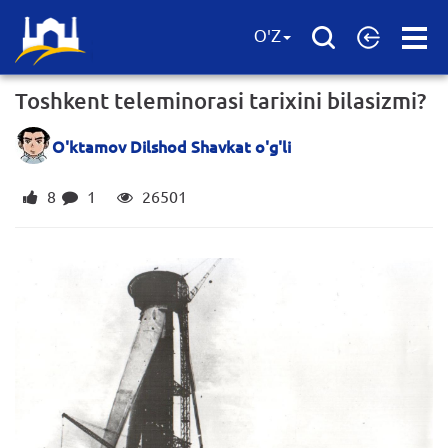
Open
O'Z
Menu
Toshkent teleminorasi tarixini bilasizmi?
O'ktamov Dilshod Shavkat o'g'li
8
1
26501