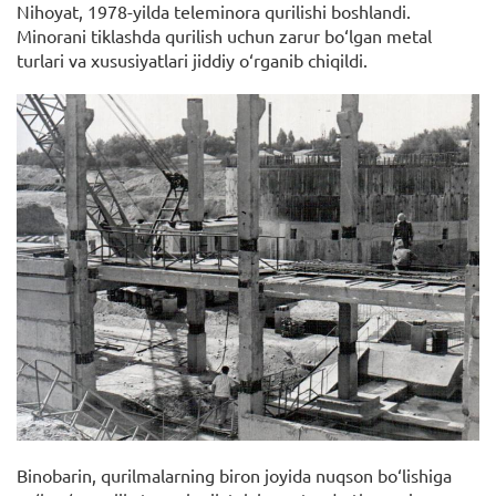
Nihoyat, 1978-yilda teleminora qurilishi boshlandi.
Minorani tiklashda qurilish uchun zarur bo‘lgan metal
turlari va xususiyatlari jiddiy o‘rganib chiqildi.
Binobarin, qurilmalarning biron joyida nuqson bo‘lishiga