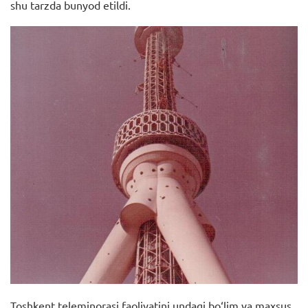
shu tarzda bunyod etildi.
Toshkent teleminorasi faoliyatini undagi bo‘lim va maxsus