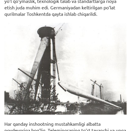
yo‘l qo‘ymaslik, texnologik talab va standartlarga rioya
etish juda muhim edi. Germaniyadan keltirilgan po‘lat
qurilmalar Toshkentda qayta ishlab chiqarildi.
Har qanday inshootning mustahkamligi albatta
poydevoriga bog‘liq. Teleminoraning to‘rt tayanchi va unga