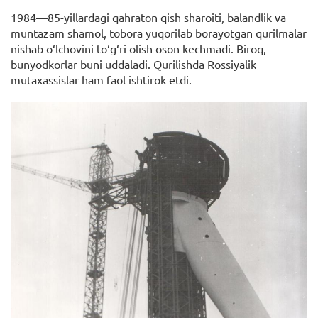
1984—85-yillardagi qahraton qish sharoiti, balandlik va
muntazam shamol, tobora yuqorilab borayotgan qurilmalar
nishab o‘lchovini to‘g‘ri olish oson kechmadi. Biroq,
bunyodkorlar buni uddaladi. Qurilishda Rossiyalik
mutaxassislar ham faol ishtirok etdi.