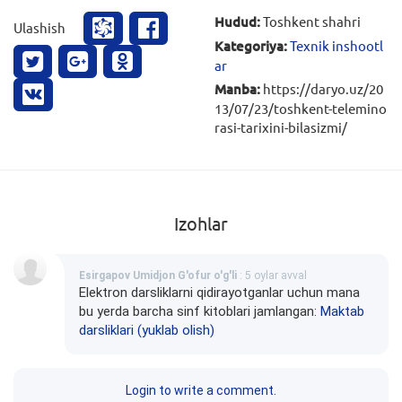
Hudud:
Toshkent shahri
Ulashish
Kategoriya:
Texnik inshootl
ar
Manba:
https://daryo.uz/20
13/07/23/toshkent-telemino
rasi-tarixini-bilasizmi/
Izohlar
Esirgapov Umidjon G'ofur o'g'li
: 5 oylar avval
Elektron darsliklarni qidirayotganlar uchun mana
bu yerda barcha sinf kitoblari jamlangan:
Maktab
darsliklari (yuklab olish)
Login to write a comment.