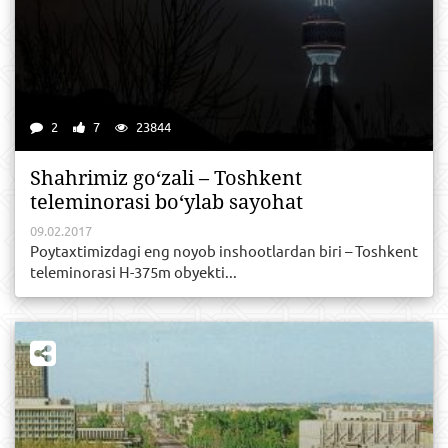
2
7
23844
Shahrimiz go‘zali – Toshkent
teleminorasi bo‘ylab sayohat
09.02.2017
Poytaxtimizdagi eng noyob inshootlardan biri – Toshkent
teleminorasi H-375m obyekti...