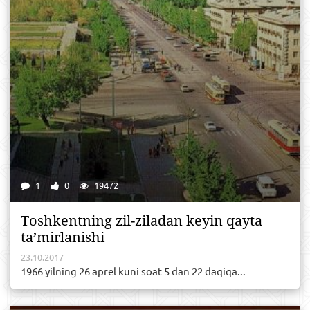
1
0
19472
Tоshkеntning zil-zilаdаn kеyin qаytа
tа’mirlаnishi
23.10.2017
1966 yilning 26 аprеl kuni sоаt 5 dаn 22 dаqiqа...