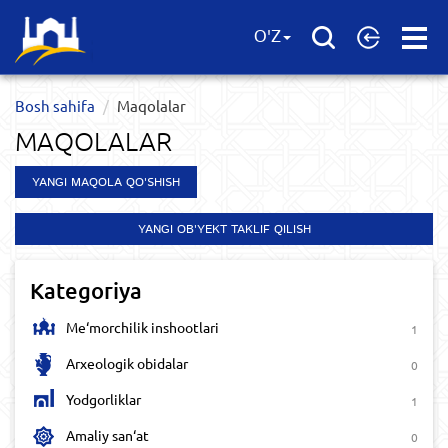
Open
O'Z
Menu
Bosh sahifa
Maqolalar
MAQOLALAR
YANGI MAQOLA QO'SHISH
YANGI OB'YEKT TAKLIF QILISH
Kategoriya
Me‘morchilik inshootlari
1
Arxeologik obidalar
0
Yodgorliklar
1
Amaliy san‘at
0