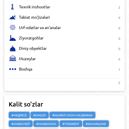
Texnik inshootlar
2
Tabiat mo‘jizalari
0
Urf-odatlar va an‘analar
0
Ziyoratgohlar
0
Diniy obyektlar
0
Muzeylar
0
Boshqa
1
5
Kalit so'zlar
#МЕДРЕСЕ
#MASJID
#HAZRATI IMOM MAQBARASI
#МАВЗОЛЕЙ
#МАҚБАРАСИ
#TOSHKENT
#SAMARQAND