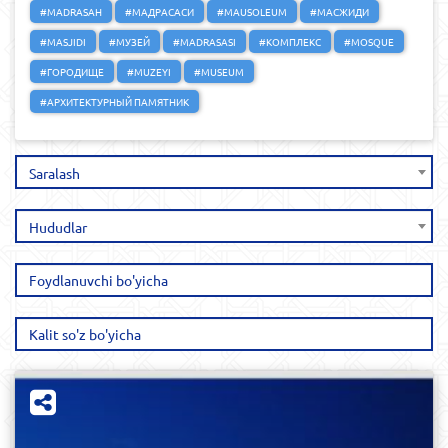
#MADRASAH
#МАДРАСАСИ
#MAUSOLEUM
#МАСЖИДИ
#MASJIDI
#МУЗЕЙ
#MADRASASI
#КОМПЛЕКС
#MOSQUE
#ГОРОДИЩЕ
#MUZEYI
#MUSEUM
#АРХИТЕКТУРНЫЙ ПАМЯТНИК
Saralash
Hududlar