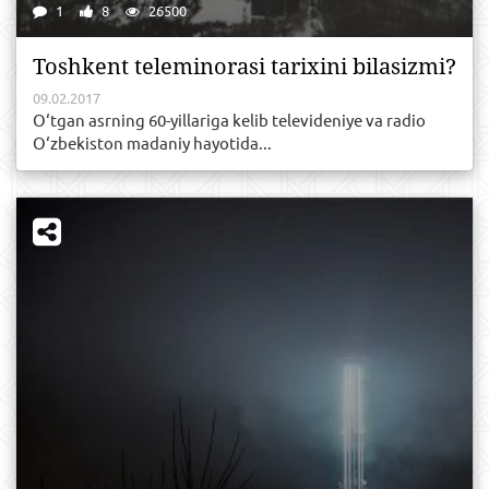
1
8
26500
Toshkent teleminorasi tarixini bilasizmi?
09.02.2017
O‘tgan asrning 60-yillariga kelib televideniye va radio
O‘zbekiston madaniy hayotida...