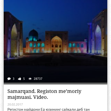
3
5
28737
Samarqand. Registon me’moriy
majmuasi. Video.
20.02.2017
Регистон майдони Ер юзининг сайқали деб тан