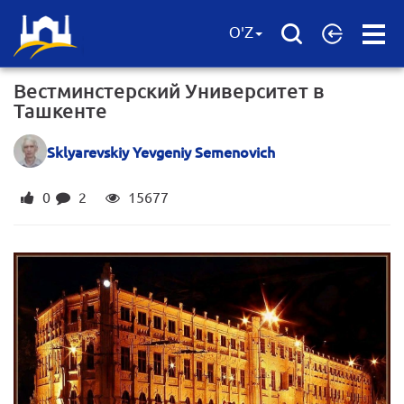
Open
O'Z
Menu
Вестминстерский Университет в
Ташкенте
Sklyarevskiy Yevgeniy Semenovich
0
2
15677