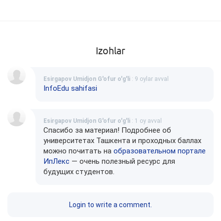
Izohlar
Esirgapov Umidjon G'ofur o'g'li
: 9 oylar avval
InfoEdu sahifasi
Esirgapov Umidjon G'ofur o'g'li
: 1 oy avval
Спасибо за материал! Подробнее об
университетах Ташкента и проходных баллах
можно почитать на
образовательном портале
ИпЛекс
— очень полезный ресурс для
будущих студентов.
Login to write a comment.