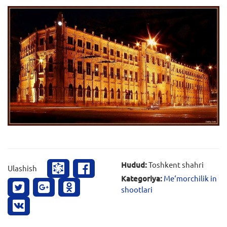
Hudud:
Toshkent shahri
Ulashish
Kategoriya:
Me‘morchilik in
shootlari