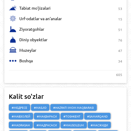
Tabiat mo‘jizalari
53
Urf-odatlar va an‘analar
15
Ziyoratgohlar
51
Diniy obyektlar
76
Muzeylar
47
Boshqa
34
605
Kalit so'zlar
#МЕДРЕСЕ
#MASJID
#HAZRATI IMOM MAQBARASI
#МАВЗОЛЕЙ
#МАҚБАРАСИ
#TOSHKENT
#SAMARQAND
#MADRASAH
#МАДРАСАСИ
#MAUSOLEUM
#МАСЖИДИ