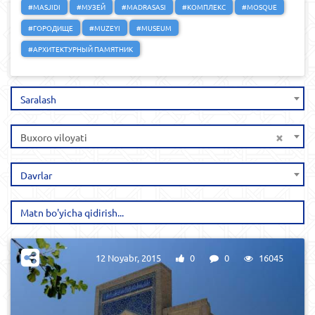
#MASJIDI
#МУЗЕЙ
#MADRASASI
#КОМПЛЕКС
#MOSQUE
#ГОРОДИЩЕ
#MUZEYI
#MUSEUM
#АРХИТЕКТУРНЫЙ ПАМЯТНИК
Saralash
×
Buxoro viloyati
Davrlar
12 Noyabr, 2015
0
0
16045