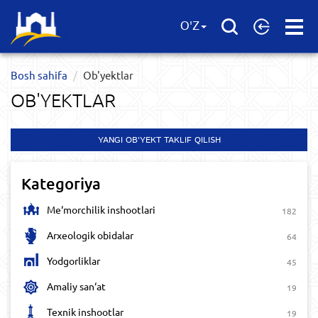
Open
O'Z
Menu
Bosh sahifa
Ob'yektlar​
OB'YEKTLAR​
YANGI OB'YEKT TAKLIF QILISH
Kategoriya
Me‘morchilik inshootlari
182
Arxeologik obidalar
64
Yodgorliklar
45
Amaliy san‘at
19
Texnik inshootlar
19