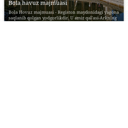
Bola havuz majmuasi
Bola Hovuz majmuasi - Registon maydonidagi yagona
saqlanib qolgan yodgorlikdir. U amir qal’asi Arkning
to‘g‘risida...
19 Oktyabr, 2015
0
0
17522
Xo‘ja Govkushon ansambli
Govkushon madrasasi so‘nggi o‘rta asrlarning
dastlabki bosqichida, shayboniylar hukmronligi
davrida, XVI asrda bunyod etilgan.Uning bunyod...