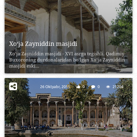
Xo‘ja Zayniddin masjidi
Xo‘ja Zayniddin masjidi - XVI asrga tegishli. Qadimiy
Buxoroning durdonalaridan bo‘lgan Xo‘ja Zayniddin
masjidi eski...
26 Oktyabr, 2015
0
0
21204