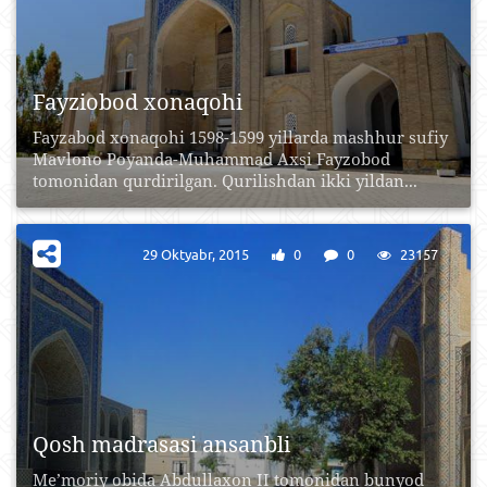
Fayziobod xonaqohi
Fayzabod xonaqohi 1598-1599 yillarda mashhur sufiy
Mavlono Poyanda-Muhammad Axsi Fayzobod
tomonidan qurdirilgan. Qurilishdan ikki yildan...
29 Oktyabr, 2015
0
0
23157
Qosh madrasasi ansanbli
Me’moriy obida Abdullaxon II tomonidan bunyod