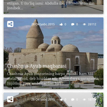
etilgan. U (to‘liq ismi: Abdulla ibn Iskandarxon ibn
Jonibek...
28 Oktyabr, 2015
0
0
26112
Chashma-Ayub maqbarasi
Chashma-Ayub mozorining barpo etilishi ham XII
asrlarga oid, deb hisoblanadi. Afsonalarga qaraganda,
Injildagi payg’ambarlardan biri...
28 Oktyabr, 2015
0
0
18718