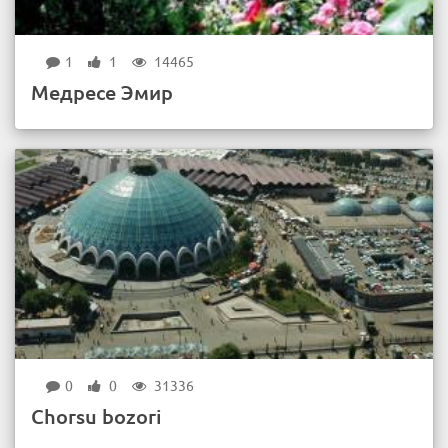
1
1
14465
Медресе Эмир
0
0
31336
Chоrsu bоzоri