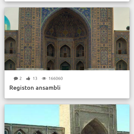
2
13
166060
Registon ansambli