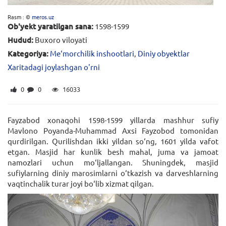
Rasm : ©
meros.uz
Ob'yekt yaratilgan sana:
1598-1599
Hudud:
Buxoro viloyati
Kategoriya:
Me‘morchilik inshootlari
,
Diniy obyektlar
Xaritadagi joylashgan o'rni
0
0
16033
Fayzabod xonaqohi 1598-1599 yillarda mashhur sufiy
Mavlono Poyanda-Muhammad Axsi Fayzobod tomonidan
qurdirilgan. Qurilishdan ikki yildan so‘ng, 1601 yilda vafot
etgan. Masjid har kunlik besh mahal, juma va jamoat
namozlari uchun mo‘ljallangan. Shuningdek, masjid
sufiylarning diniy marosimlarni o‘tkazish va darveshlarning
vaqtinchalik turar joyi bo‘lib xizmat qilgan.