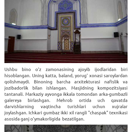
Ushbu bino o‘z zamonasining ajoyib ijodlaridan biri
hisoblangan. Uning katta, baland, yorug‘ xonasi saroylardan
qolishmaydi. Binoning barcha arxitekturasi nafislik va
jozibadorlik bilan ishlangan. Masjidning kompozitsiyasi
tantanali. Markaziy ayvonga ikkala tomondan arka-gumbazli
galereya birlashgan. Mehrob ortida uch qavatda
darvishlarning vaqtincha turishlari uchun xujralar
joylashgan. Ichkari gumbaz ikki xil rangli "chaspak" texnikasi
asosida ganj o‘ymakorligida bezatilgan.