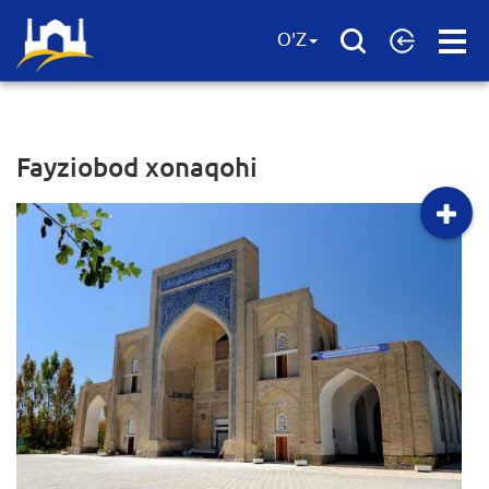
Open
O'Z
Menu
Fayziobod xonaqohi