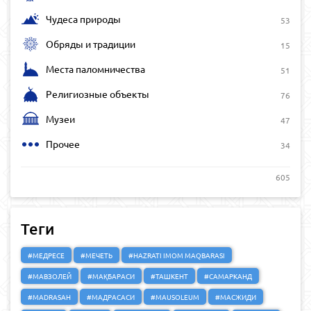
Чудеса природы
53
Обряды и традиции
15
Места паломничества
51
Религиозные объекты
76
Музеи
47
Прочее
34
605
Теги
#МЕДРЕСЕ
#МЕЧЕТЬ
#HAZRATI IMOM MAQBARASI
#МАВЗОЛЕЙ
#МАҚБАРАСИ
#ТАШКЕНТ
#САМАРКАНД
#MADRASAH
#МАДРАСАСИ
#MAUSOLEUM
#МАСЖИДИ