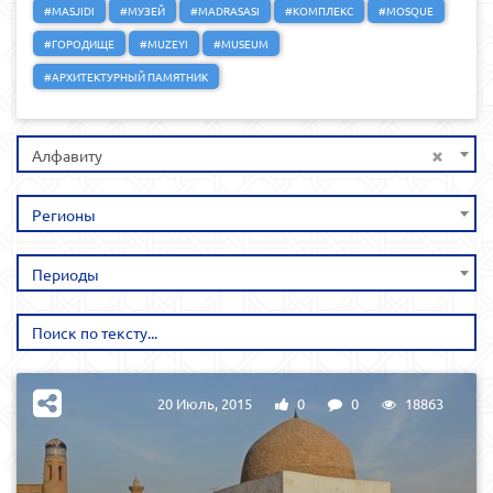
#MASJIDI
#МУЗЕЙ
#MADRASASI
#КОМПЛЕКС
#MOSQUE
#ГОРОДИЩЕ
#MUZEYI
#MUSEUM
#АРХИТЕКТУРНЫЙ ПАМЯТНИК
×
Алфавиту
Регионы
Периоды
20 Июль, 2015
0
0
18863