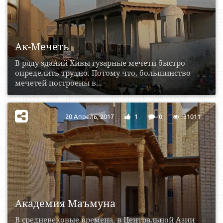
Ак-Мечеть
В ряду зданий Хивы гузарные мечети быстро
определить трудно. Потому что, большинство
мечетей построены в...
20 Апрель, 2017
1
0
31011
Академия Маъмуна
В средневековые времена, в Центральной Азии