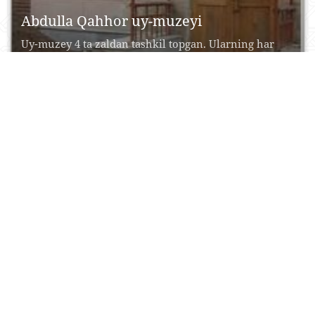
Abdulla Qahhor uy-muzeyi
Uy-muzey 4 ta zaldan tashkil topgan. Ularning har
birida yozuvchining hayot va ijod yo‘li aks...
27 Iyul, 2015
0
0
17473
Abdullaxon madrasasi
Qutlug‘ Murod Inoq madrasasiga yondosh qilib 1855
yilda qurilgan ushbu madrasa Xiva xoni Abdullaxon
(1855-1855)...