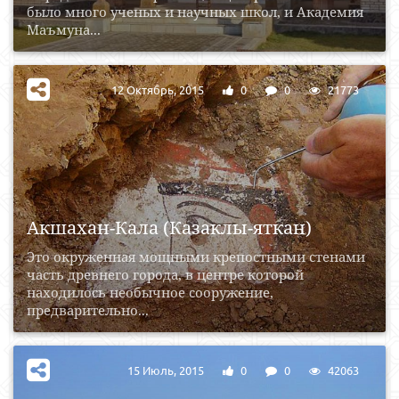
было много ученых и научных школ, и Академия
Маъмуна...
12 Октябрь, 2015
0
0
21773
Акшахан-Кала (Казаклы-яткан)
Это окруженная мощными крепостными стенами
часть древнего города, в центре которой
находилось необычное сооружение,
предварительно...
15 Июль, 2015
0
0
42063