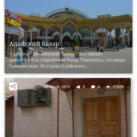
Алайский базар
Алайский дехканский базар – это самый
известный и старейший базар Ташкента, столицы
Узбекистана. История Алайского...
23 Aprel, 2015
0
0
17929