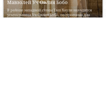
Мавзолей Уч Овлия Бобо
В районе западной стены Таш Хаули находится
усыпальница Уч Овлия Бобо, построенная для
увековечивания памяти...
21 Aprel, 2017
0
0
15108
Колодец Хейвак
Населённый пункт Хива является одним из
старейших городов, расположенных в Средней
Азии. Историки утверждают, что...