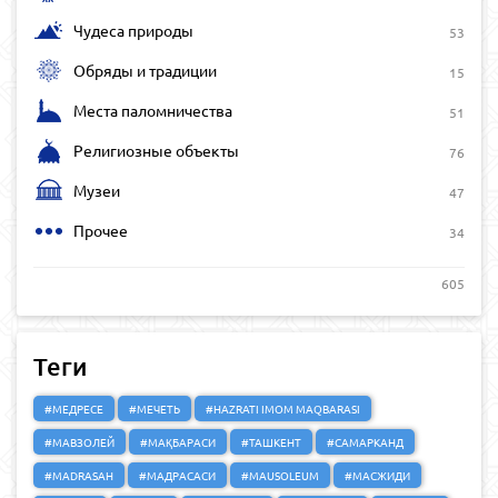
Чудеса природы
53
Обряды и традиции
15
Места паломничества
51
Религиозные объекты
76
Музеи
47
Прочее
34
605
Теги
#МЕДРЕСЕ
#МЕЧЕТЬ
#HAZRATI IMOM MAQBARASI
#МАВЗОЛЕЙ
#МАҚБАРАСИ
#ТАШКЕНТ
#САМАРКАНД
#MADRASAH
#МАДРАСАСИ
#MAUSOLEUM
#МАСЖИДИ