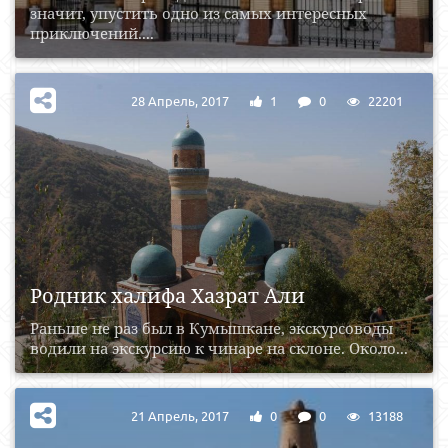
значит, упустить одно из самых интересных
приключений....
28 Апрель, 2017
1
0
22201
Родник халифа Хазрат Али
Раньше не раз был в Кумышкане, экскурсоводы
водили на экскурсию к чинаре на склоне. Около...
21 Апрель, 2017
0
0
13188