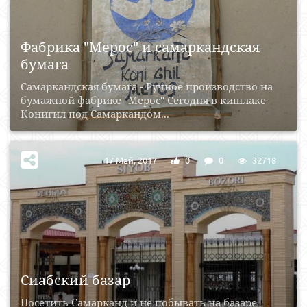
Фабрика "Мерос" и самаркандская
бумага
Самаркандская бумага - Ручное производство на
бумажной фабрике "Мерос" Сегодня в кишлаке
Конигил под Самаркандом...
17 Май, 2017
0
0
32718
Сиабский базар
Посетить Самарканд и не побывать на базаре –