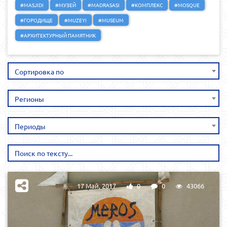
#MASJIDI
#МУЗЕЙ
#MADRASASI
#КОМПЛЕКС
#MOSQUE
#ГОРОДИЩЕ
#MUZEYI
#MUSEUM
#АРХИТЕКТУРНЫЙ ПАМЯТНИК
Сортировка по
Регионы
Периоды
17 Май, 2017
0
0
43066