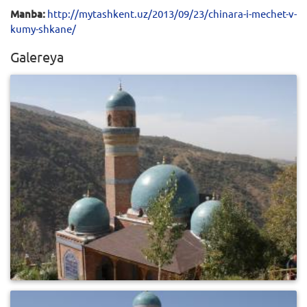
Manba:
http://mytashkent.uz/2013/09/23/chinara-i-mechet-v-
kumy-shkane/
Galereya
0
631