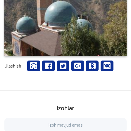
0
719
Ulashish
Izohlar
Izoh mavjud emas