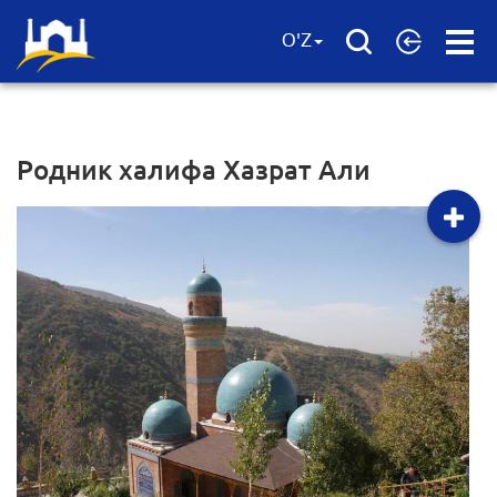
Open
O'Z
Menu
Родник халифа Хазрат Али