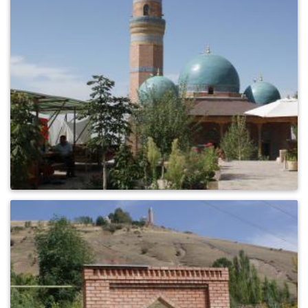
0
636
0
733