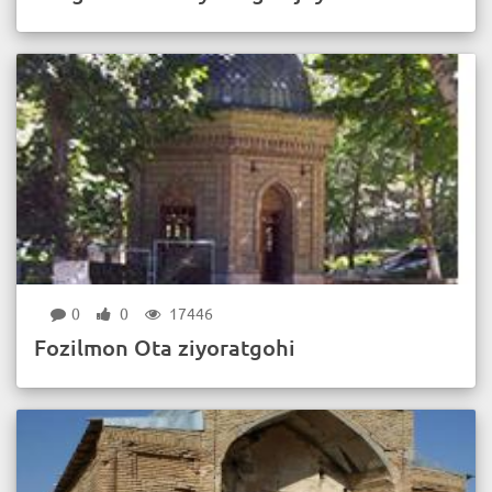
0
0
17446
Fozilmon Ota ziyoratgohi