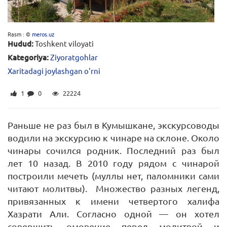
Rasm : ©
meros.uz
Hudud:
Toshkent viloyati
Kategoriya:
Ziyoratgohlar
Xaritadagi joylashgan o'rni
1
0
22224
Раньше не раз был в Кумышкане, экскурсоводы
водили на экскурсию к чинаре на склоне. Около
чинары сочился родник. Последний раз был
лет 10 назад. В 2010 году рядом с чинарой
построили мечеть (муллы нет, паломники сами
читают молитвы). Множество разных легенд,
привязанных к имени четвертого халифа
Хазрати Али. Согласно одной — он хотел
совершить омовение перед молитвой и