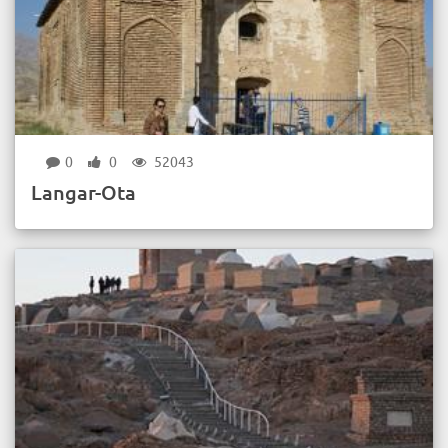
0
0
52043
Langar-Ota