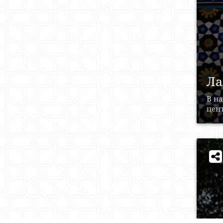
Ла
В н
цент