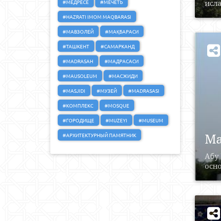
#МЕДРЕСЕ
#МЕЧЕТЬ
исла
#HAZRATI IMOM MAQBARASI
#МАВЗОЛЕЙ
#МАҚБАРАСИ
#ТАШКЕНТ
#САМАРКАНД
#MADRASAH
#МАДРАСАСИ
#MAUSOLEUM
#МАСЖИДИ
#MASJIDI
#МУЗЕЙ
#MADRASASI
#КОМПЛЕКС
#MOSQUE
#ГОРОДИЩЕ
#MUZEYI
#MUSEUM
Ма
#АРХИТЕКТУРНЫЙ ПАМЯТНИК
Абу
осно