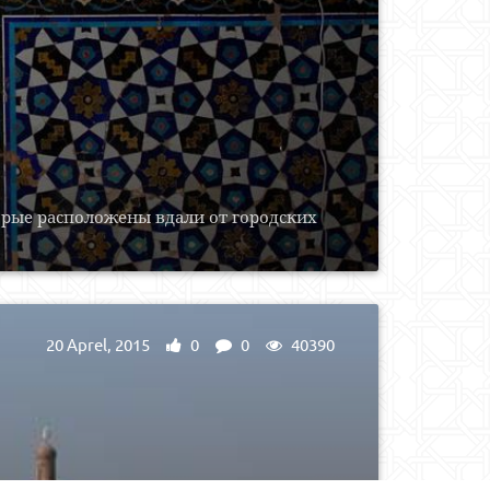
орые расположены вдали от городских
20 Aprel, 2015
0
0
40390