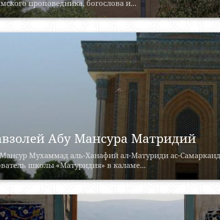
мского проповедника, богослова и...
взолей Абу Мансура Матридий
 Мансур Мухаммад аль-Ханафий ал-Матуриди ас-Самарканд
ватель школы «Матуридия» в каламе...