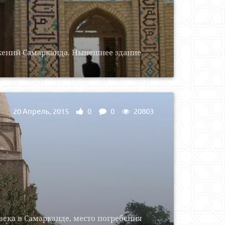
жений Самарканда. Нынешнее здание
20 Апрель, 2015
0
0
20803
ека в Самарканде, место погребения