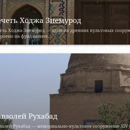
четь Ходжа Зиемурод
еть Ходжа Зиемурод — одно их древних культовых соору
роено на фундаменте...
взолей Рухабад
золей Рухабад — мемориально-культовое сооружение XIV в