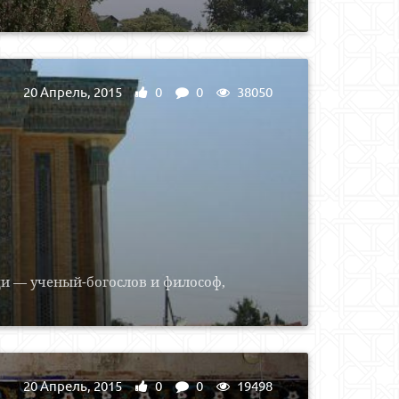
20 Апрель, 2015
0
0
38050
и — ученый-богослов и философ,
20 Апрель, 2015
0
0
19498