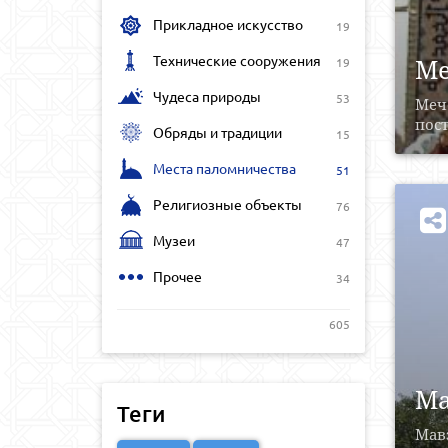
Прикладное искусство
19
Технические сооружения
Ме
19
Чудеса природы
53
Меч
пост
Обряды и традиции
15
Места паломничества
51
Религиозные объекты
76
Музеи
47
Прочее
34
605
Ма
Теги
Мав