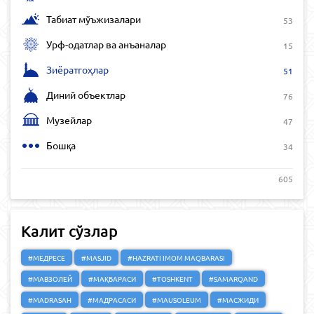
Табиат мўъжизалари
53
Урф-одатлар ва анъаналар
15
Зиёратгоҳлар
51
Диний объектлар
76
Музейлар
47
Бошқа
34
605
Калит сўзлар
#МЕДРЕСЕ
#MASJID
#HAZRATI IMOM MAQBARASI
#МАВЗОЛЕЙ
#МАҚБАРАСИ
#TOSHKENT
#SAMARQAND
#MADRASAH
#МАДРАСАСИ
#MAUSOLEUM
#МАСЖИДИ