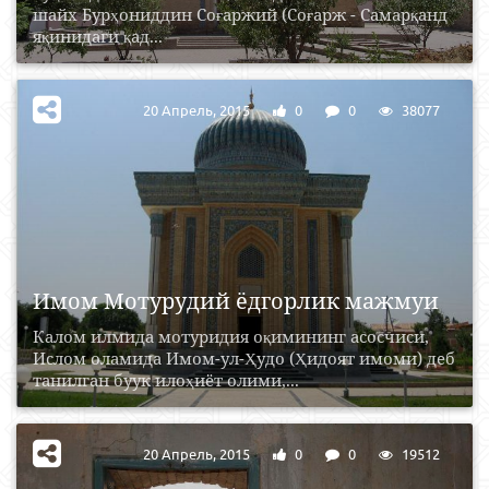
шайх Бурҳониддин Соғаржий (Соғарж - Самарқанд
яқинидаги қад...
20 Апрель, 2015
0
0
38077
Имом Мотурудий ёдгорлик мажмуи
Калом илмида мотуридия оқимининг асосчиси,
Ислом оламида Имом-ул-Ҳудо (Ҳидоят имоми) деб
танилган буук илоҳиёт олими,...
20 Апрель, 2015
0
0
19512