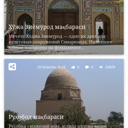
Хўжа Зиёмурод мақбараси
Мечеть Ходжа Зиемурод — одно их древних
культовых сооружений Самарканда. Нынешнее
здание построено на фундаменте...
20 Апрель, 2015
0
0
20829
Руҳобод мақбараси
Руҳобод - мажозий ном, аслида аллома авлиё