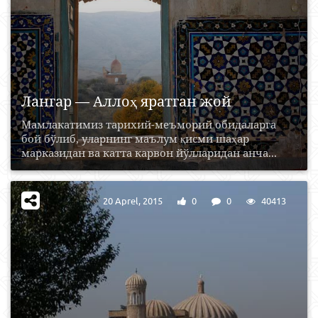
Лангар — Аллоҳ яратган жой
Мамлакатимиз тарихий-меъморий обидаларга
бой бўлиб, уларнинг маълум қисми шаҳар
марказидан ва катта карвон йўлларидан анча...
20 Aprel, 2015
0
0
40413