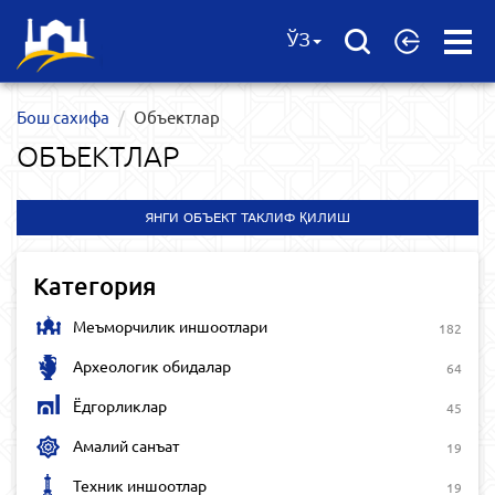
Open
ЎЗ
Menu
Бош сахифа
Объектлар
ОБЪЕКТЛАР
ЯНГИ ОБЪЕКТ ТАКЛИФ ҚИЛИШ
Категория
Меъморчилик иншоотлари
182
Археологик обидалар
64
Ёдгорликлар
45
Амалий санъат
19
Техник иншоотлар
19