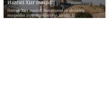
Hazrati Хizr masjidi
Hazrati Xizr masjidi Samarqand sh ahrining
muqaddas ziyoratgohlaridan biridir. U
Samarqanddagi birinchi musulmon masjidi va...
17 Aprel, 2015
0
0
74290
Ko‘kaldosh madrasasi
«Ko’kaldosh» madrasasi Toshkent shahridagi tarixiy
obidalardan biri sanaladi. Muhammad Solih
Qoraxo’ja Toshkandiyning «Tarixi jadidayi
Toshkand»...