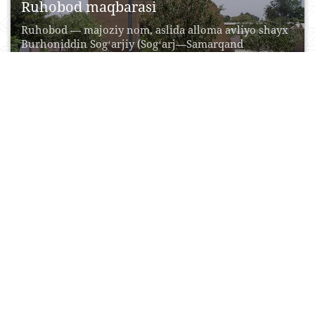
Ruhobod maqbarasi
Ruhobod — majoziy nom, aslida alloma avliyo shayx
Burhoniddin Sogʻarjiy (Sogʻarj—Samarqand
yaqinidagi qad kent) maqbarasi....
20 Aprel, 2015
0
0
38079
Imom Moturudiy yodgorlik majmui
Kalom ilmida moturidiya oqimining asoschisi, Islom
olamida Imom-ul-Hudo (Hidoyat imomi) deb tanilgan
buuk ilohiyot olimi,...