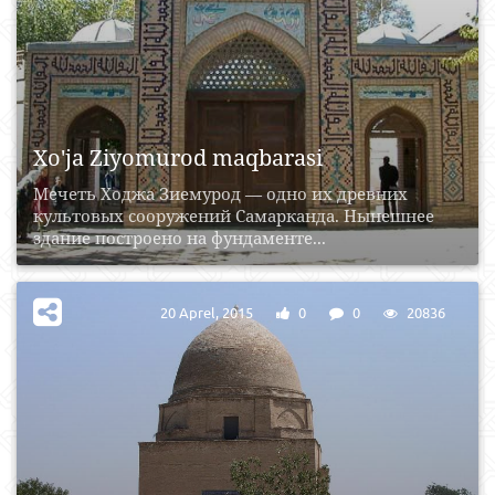
Xo'ja Ziyomurod maqbarasi
Мечеть Ходжа Зиемурод — одно их древних
культовых сооружений Самарканда. Нынешнее
здание построено на фундаменте...
20 Aprel, 2015
0
0
20836