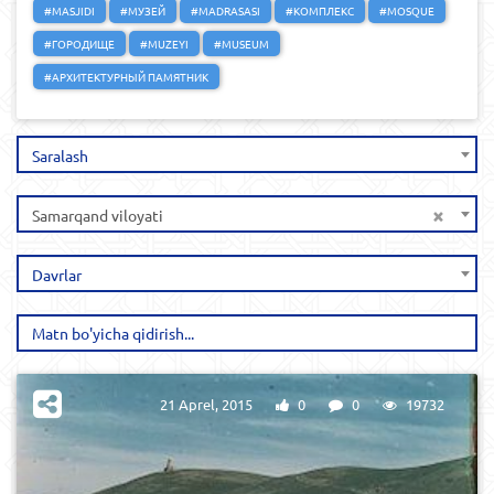
#MASJIDI
#МУЗЕЙ
#MADRASASI
#КОМПЛЕКС
#MOSQUE
#ГОРОДИЩЕ
#MUZEYI
#MUSEUM
#АРХИТЕКТУРНЫЙ ПАМЯТНИК
Saralash
×
Samarqand viloyati
Davrlar
21 Aprel, 2015
0
0
19732