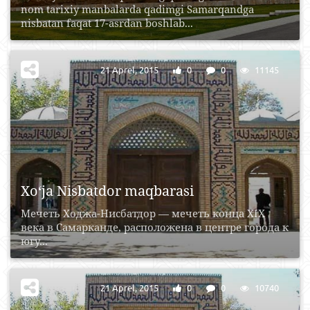
nom tarixiy manbalarda qadimgi Samarqandga
nisbatan faqat 17-asrdan boshlab...
21 Aprel, 2015
0
0
11145
Xo‘ja Nisbatdor maqbarasi
Мечеть Ходжа-Нисбатдор — мечеть конца XIX
века в Самарканде, расположена в центре города к
югу...
21 Aprel, 2015
0
0
10740