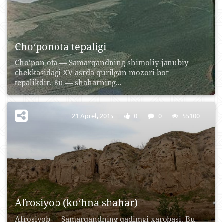
Cho‘ponota tepaligi
Cho‘pon ota — Samarqandning shimoliy-janubiy
chekkasidagi XV asrda qurilgan mozori bor
tepalikdir. Bu — shaharning...
21 Aprel, 2015
0
0
55100
Afrosiyob (ko‘hna shahar)
Afrosiyob — Samarqandning qadimgi xarobasi. Bu