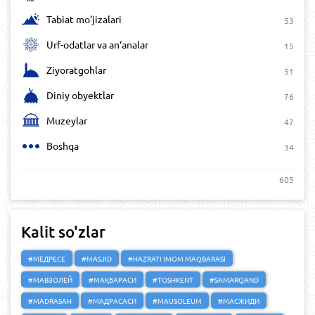
Tabiat mo‘jizalari
53
Urf-odatlar va an‘analar
15
Ziyoratgohlar
51
Diniy obyektlar
76
Muzeylar
47
Boshqa
34
605
Kalit so'zlar
#МЕДРЕСЕ
#MASJID
#HAZRATI IMOM MAQBARASI
#МАВЗОЛЕЙ
#МАҚБАРАСИ
#TOSHKENT
#SAMARQAND
#MADRASAH
#МАДРАСАСИ
#MAUSOLEUM
#МАСЖИДИ