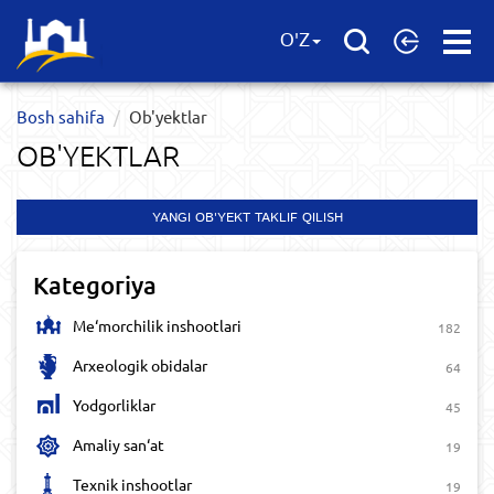
Open
O'Z
Menu
Bosh sahifa
Ob'yektlar​
OB'YEKTLAR​
YANGI OB'YEKT TAKLIF QILISH
Kategoriya
Me‘morchilik inshootlari
182
Arxeologik obidalar
64
Yodgorliklar
45
Amaliy san‘at
19
Texnik inshootlar
19