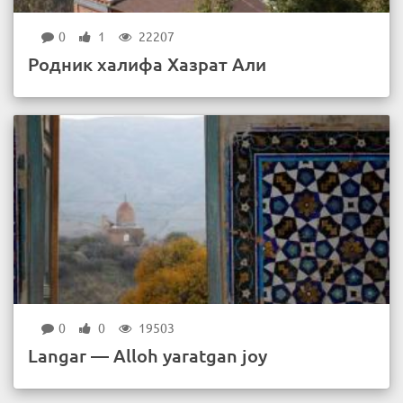
0
1
22207
Родник халифа Хазрат Али
0
0
19503
Langar — Alloh yaratgan joy