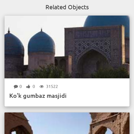
Related Objects
0
0
31522
Ko‘k gumbaz masjidi