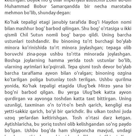
Muhammad Bobur Samarqandda bir necha marotaba
mehmon bo‘lib, shunday degan:
Ko‘hak tepaligi etagi janubiy tarafida Bog‘i Maydon nomi
bilan mashhur bog‘ barbod qilingan. Shu bog‘ o‘rtasiga u ikki
qismli Chil Sutun nomli bog‘ barpo qildi. Uning barcha
ustunlari toshdandir. Bu binoning to‘rt burchagi bo‘ylab
minora ko‘rinishida to‘rt minora joylashgan; tepaga olib
boruvchi zina-poya ushbu to‘rtta minorada joylashgan.
Boshqa joylarning hamma yerida tosh ustunlar bo‘lib,
ularning ayrimlari ko‘pqirrali. Tepa qismi tosh devor bo‘ylab
barcha taraflama ayvon bilan o‘ralgan; binoning ozgina
ko‘tarilgan poliga butunlay tosh terilgan. Ushbu qurilma
yonida, Ko‘hak tepaligi etagida Ulug‘bek Mirzo yana bir
bog‘ni barbod qilgan. Bu yerga Ulug‘bek katta ayvon
qurdirgan va ayvonga toshdan katta taxt bittirgan. Uning
uzunligi, taxminan o‘n to‘rt-o‘n besh qarich, kengligi esa
yetti-sakkiz qarich, bo‘yi bir qarichdir. Bu ulkan toshni juda
uzoq yerlardan keltirishgan. Tosh o‘rtasi darz ketgan.
Aytishlaricha, bu yoriq toshni olib kelishgandan so‘ng paydo
bo‘lgan. Ushbu bog‘da ham shiyponcha mavjud, undagi