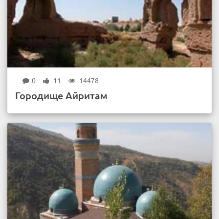
0
11
14478
Городище Айритам