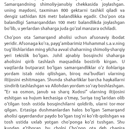
Samarqandning shimoliy-janubiy chekkasida joylashgan.
uning maydoni, taxminan 800 gektarni tashkil qiladi va
dengiz sathidan 826 metr balandlikka egadir. Cho‘pon ota
balandligi Samarqanddan 100 metr balandlikda joylashgan
bo‘lib, u yerlardan shaharga juda go‘zal manzara ochiladi.
Cho‘pon ota Samarqand aholisi uchun afsonaviy ibodat
yeridir. Afsonaga ko‘ra, payg‘ambarimiz Muhammal s.a.v.ning
tug‘ilishlaridan ming yilcha avval shaharning shimoliy-sharqiy
yeri tekislik bo‘lgan. Johil ajnabiy bosqinchi shaharga
aholisini qirib tashlash maqsadida bostirib kirgan. U
vaqtlarda butparast bo‘lgan samarqandliklar o‘z ilohlariga
yordam istab nido qilishgan, biroq ma’budlari ularning
iltijosini eshitmagan. Shunda shaharliklar barcha haykallarni
sindirib tashlashgan va Allohdan yordam so‘ray boshlashgan.
“Er va osmon, janub va sharq Xudosi” ularning iltijosini
eshitgan va hujum kechasiga o‘tmay, Suriya tog‘laridan olib
o‘tilgan tosh ostida bosqinchilarni qoldirib, ularni tor-mor
qilgan. Ertasiga dushmanlardan halos bo‘lgan Samarqand
aholisi qayerdandur paydo bo‘lgan tog‘ni ko‘rib qolishgan va
tosh ustida uxlab yotgan cho‘ponga ko‘zi tushgan. Shu
kundan e’tiboran, bu cholni Cho‘pon ota deb chaqira