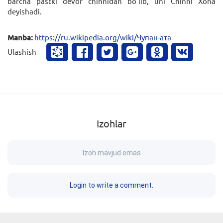
barcha pastki devor chinnidan bo‘lib, uni Chinni Xona
deyishadi.
Manba:
https://ru.wikipedia.org/wiki/Чупан-ата
Ulashish
Izohlar
Izoh mavjud emas
Login to write a comment.