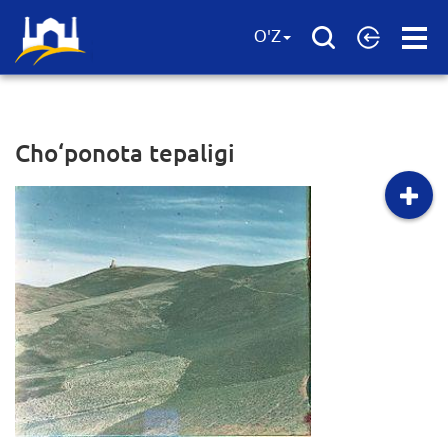
Open
O'Z
Menu
Cho‘ponota tepaligi