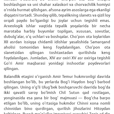
boshlashgan va uni shahar xalaskori va chorvachilik homiysi
o‘rnida hurmat qilishgan. afsona ayrim asoslarga ega ekanligi
diqqatni tortadi. Shunday qilib, tepalikning slanets va qizil loy
orqali paydo bo‘lganligi bu joylar uchun tegishli emas.
Arxeologik ishlar vaqtida tepalik yoqalarida bir necha
marotaba harbiy buyumlar topilgan, xususan, sovutlar,
dubulg‘alar, o‘q uchlari va boshqalar. Cho‘pon ota loylaridan
XII asrdan issiqqa chidamli idishlar yasalishida Samarqand
aholisi tomonidan keng foydalanilgan. Cho‘pon ota
slanetsidan qilingan toshtaxtadan qurilishda keng
foydalanilgan. Jumladan, XIV asr oxiri XV asr oxiriga tegishli
Go‘ri Amir maqbarasi yonidagi inshootlar poydevorlari
qilingan.
Balandlik etagini o‘rganish Amir Temur hukmronligi davrida
boshlangan bo‘lib, bu yerlarda Bog‘i Maydon bog‘i barbod
qilingan. Uning o‘g‘li Ulug‘bek boshqaruvchi davrida bog‘da
ikki qavatli saroy bo‘lmish Chil Sutun qad rostlagan,
yonginasida esa yana bir bog‘ majmuasi — Bog‘cha barpo
etilgan bo‘lib, uning o‘rtasiga hukmdor Chinni xona nomli
chinnidan bino qurdirgan, qurilish jihozlarini Hitoydan
keltirlgan. Buyuk mo‘g‘ullar imperiyasi asoschisi Zoxir ad-din