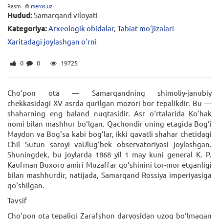
Rasm : ©
meros.uz
Hudud:
Samarqand viloyati
Kategoriya:
Arxeologik obidalar
,
Tabiat mo‘jizalari
Xaritadagi joylashgan o'rni
0
0
19725
Cho‘pon ota — Samarqandning shimoliy-janubiy
chekkasidagi XV asrda qurilgan mozori bor tepalikdir. Bu —
shaharning eng baland nuqtasidir. Asr o‘rtalarida Ko‘hak
nomi bilan mashhur bo‘lgan. Qachondir uning etagida Bog‘i
Maydon va Bog‘sa kabi bog‘lar, ikki qavatli shahar chetidagi
Chil Sutun saroyi vaUlug‘bek observatoriyasi joylashgan.
Shuningdek, bu joylarda 1868 yil 1 may kuni general K. P.
Kaufman Buxoro amiri Muzaffar qo‘shinini tor-mor etganligi
bilan mashhurdir, natijada, Samarqand Rossiya imperiyasiga
qo‘shilgan.
Tavsif
Cho‘pon ota tepaligi Zarafshon daryosidan uzoq bo‘lmagan