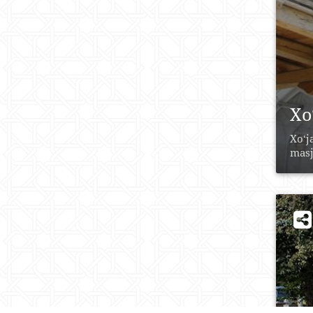
Xo
Xo‘j
masji