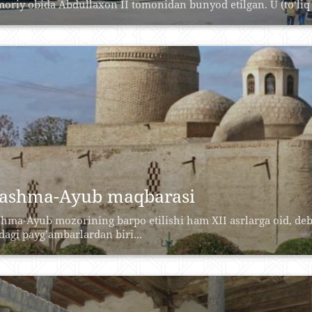
oriy obida Abdullaxon II tomonidan bunyod etilgan. U (to‘liq 
ashma-Ayub maqbarasi
hma-Ayub mozorining barpo etilishi ham XII asrlarga oid, deb
ldagi payg’ambarlardan biri...