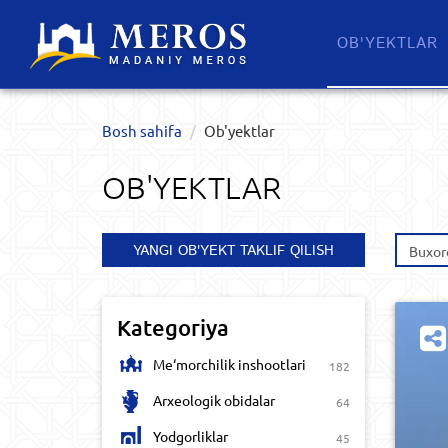
OB'YEKTLAR​
Bosh sahifa
Ob'yektlar​
OB'YEKTLAR​
YANGI OB'YEKT TAKLIF QILISH
Buxoro
Kategoriya
Me‘morchilik inshootlari
182
Arxeologik obidalar
64
Yodgorliklar
45