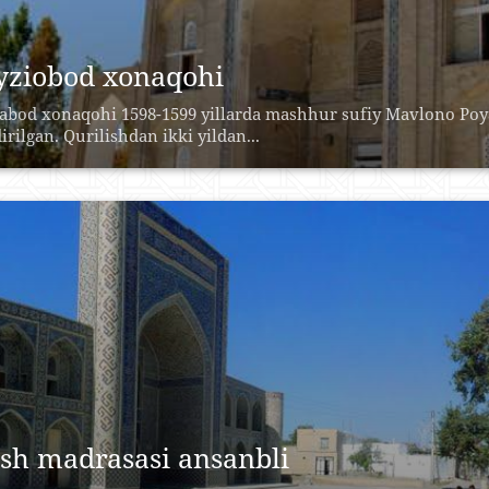
yziobod xonaqohi
abod xonaqohi 1598-1599 yillarda mashhur sufiy Mavlono 
irilgan. Qurilishdan ikki yildan...
sh madrasasi ansanbli