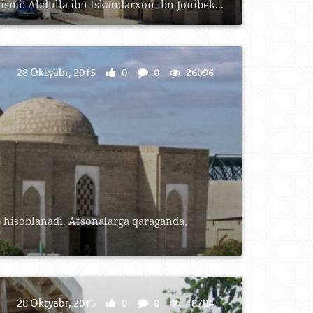
ismi: Abdulla ibn Iskandarxon ibn Jonibek...
28 Oktyabr, 2015
0
0
26096
 hisoblanadi. Afsonalarga qaraganda,
28 Oktyabr, 2015
0
0
18704