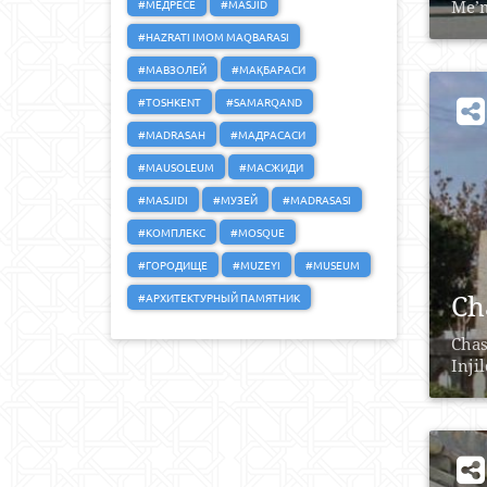
#МЕДРЕСЕ
#MASJID
Me’m
#HAZRATI IMOM MAQBARASI
#МАВЗОЛЕЙ
#МАҚБАРАСИ
#TOSHKENT
#SAMARQAND
#MADRASAH
#МАДРАСАСИ
#MAUSOLEUM
#МАСЖИДИ
#MASJIDI
#МУЗЕЙ
#MADRASASI
#КОМПЛЕКС
#MOSQUE
#ГОРОДИЩЕ
#MUZEYI
#MUSEUM
Ch
#АРХИТЕКТУРНЫЙ ПАМЯТНИК
Chas
Inji