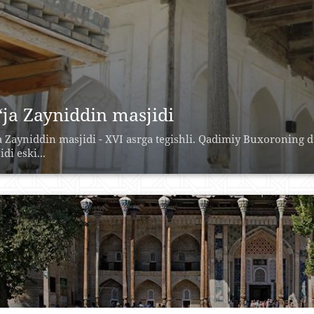
‘ja Zayniddin masjidi
a Zayniddin masjidi - XVI asrga tegishli. Qadimiy Buxoroning 
di eski...