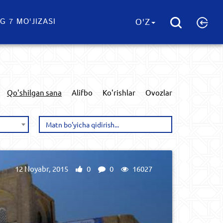
G 7 MO'JIZASI
O'Z
Qo'shilgan sana
Alifbo
Ko'rishlar
Ovozlar
12 Noyabr, 2015
0
0
16027