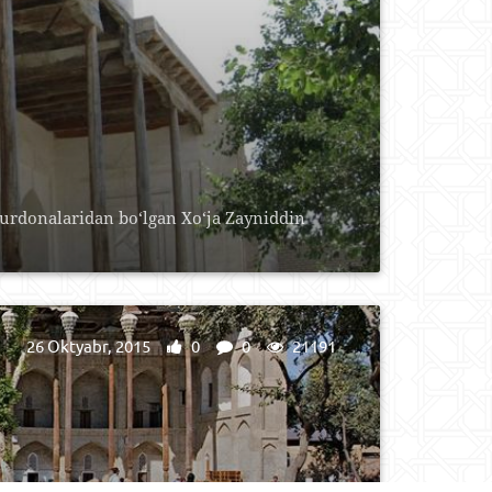
durdonalaridan bo‘lgan Xo‘ja Zayniddin
26 Oktyabr, 2015
0
0
21191