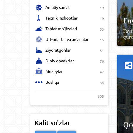
Amaliy san‘at
19
Texnik inshootlar
Fa
19
Tabiat mo‘jizalari
53
Fayz
qurd
Urf-odatlar va an‘analar
15
Ziyoratgohlar
51
Diniy obyektlar
76
Muzeylar
47
Boshqa
34
605
Kalit so'zlar
Qo