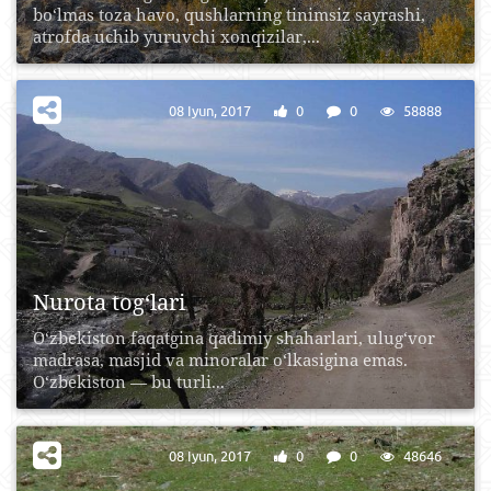
bo‘lmas toza havo, qushlarning tinimsiz sayrashi,
atrofda uchib yuruvchi xonqizilar,...
08 Iyun, 2017
0
0
58888
Nurota tog‘lari
O‘zbekiston faqatgina qadimiy shaharlari, ulug‘vor
madrasa, masjid va minoralar o‘lkasigina emas.
O‘zbekiston — bu turli...
08 Iyun, 2017
0
0
48646