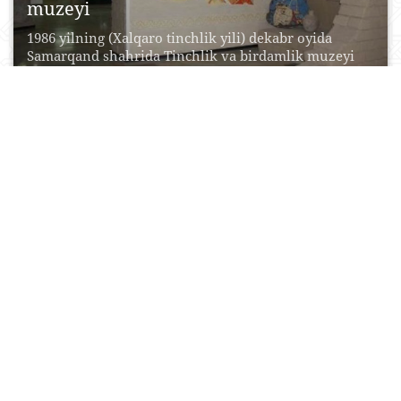
muzeyi
1986 yilning (Xalqaro tinchlik yili) dekabr oyida
Samarqand shahrida Tinchlik va birdamlik muzeyi
ochilgan. Aytish...
17 May, 2017
0
0
32055
O‘zbekiston madaniyati tarixi davlat
muzeyi
O‘zbekiston madaniyati tarixi davlat muzeyi
Samarqand davlat tarixiy-me’moriy birlashmasi va
badiiy muzeyi tuzilmasiga kiradi. Muzey...