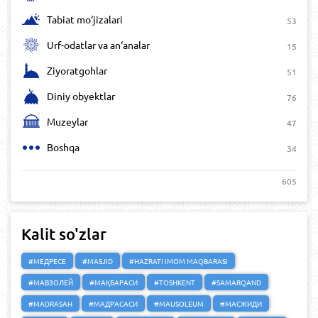
Tabiat mo‘jizalari
53
Urf-odatlar va an‘analar
15
Ziyoratgohlar
51
Diniy obyektlar
76
Muzeylar
47
Boshqa
34
605
Kalit so'zlar
#МЕДРЕСЕ
#MASJID
#HAZRATI IMOM MAQBARASI
#МАВЗОЛЕЙ
#МАҚБАРАСИ
#TOSHKENT
#SAMARQAND
#MADRASAH
#МАДРАСАСИ
#MAUSOLEUM
#МАСЖИДИ