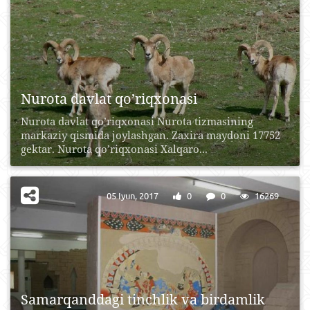
Nurota davlat qo’riqxonasi
Nurota davlat qo’riqxonasi Nurota tizmasining
markaziy qismida joylashgan. Zaxira maydoni 17752
gektar. Nurota qo’riqxonasi Xalqaro...
05 Iyun, 2017
0
0
16269
Samarqanddagi tinchlik va birdamlik