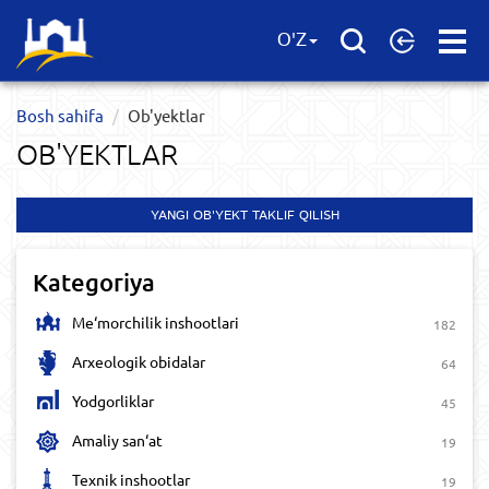
Open
O'Z
Menu
Bosh sahifa
Ob'yektlar​
OB'YEKTLAR​
YANGI OB'YEKT TAKLIF QILISH
Kategoriya
Me‘morchilik inshootlari
182
Arxeologik obidalar
64
Yodgorliklar
45
Amaliy san‘at
19
Texnik inshootlar
19