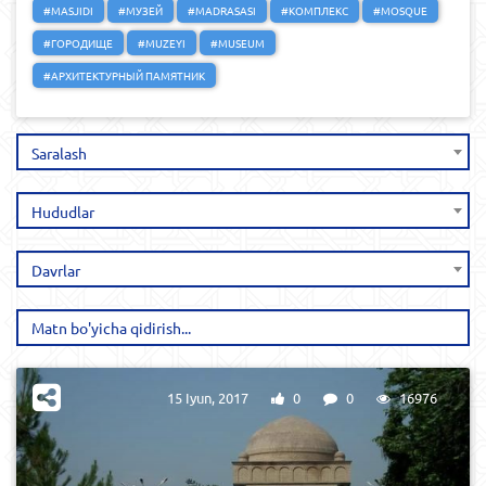
#MASJIDI
#МУЗЕЙ
#MADRASASI
#КОМПЛЕКС
#MOSQUE
#ГОРОДИЩЕ
#MUZEYI
#MUSEUM
#АРХИТЕКТУРНЫЙ ПАМЯТНИК
Saralash
Hududlar
Davrlar
15 Iyun, 2017
0
0
16976