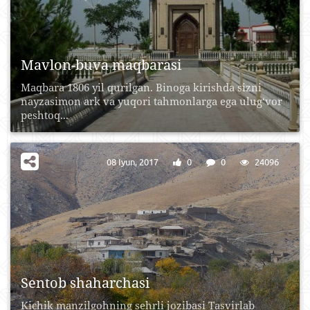
Mavlon-buva maqbarasi
Maqbara 1806 yil qurilgan. Binoga kirishda sizni
nayzasimon ark va yuqori tahmonlarga ega ulug‘vor
peshtoq...
08 Iyun, 2017
0
0
24096
Sentob shaharchasi
Kichik manzilgohning sehrli jozibasi Tasvirlab