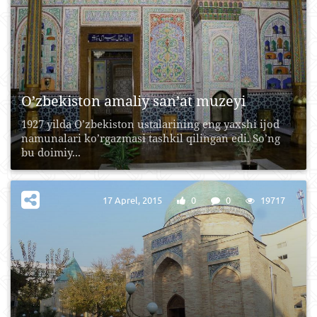
O’zbekiston amaliy san’at muzeyi
1927 yilda O’zbekiston ustalarining eng yaxshi ijod
namunalari ko’rgazmasi tashkil qilingan edi. So’ng
bu doimiy...
17 Aprel, 2015
0
0
19717