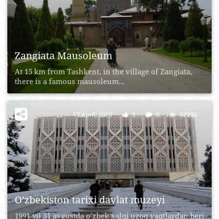
Zangiata Mausoleum
At 15 km from Tashkent, in the village of Zangiata,
there is a famous mausoleum...
17 April, 2015
1
0
62090
O’zbekiston tarixi davlat muzeyi
1991 yil 31 avgustda o’zbek xalqi uzoq vaqtlardan beri