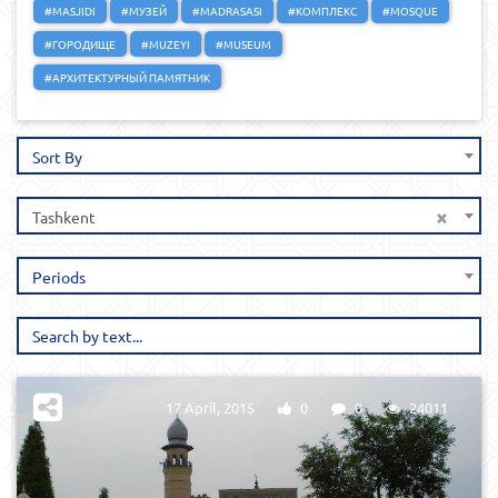
#MASJIDI
#МУЗЕЙ
#MADRASASI
#КОМПЛЕКС
#MOSQUE
#ГОРОДИЩЕ
#MUZEYI
#MUSEUM
#АРХИТЕКТУРНЫЙ ПАМЯТНИК
Sort By
×
Tashkent
Periods
17 April, 2015
0
0
24011