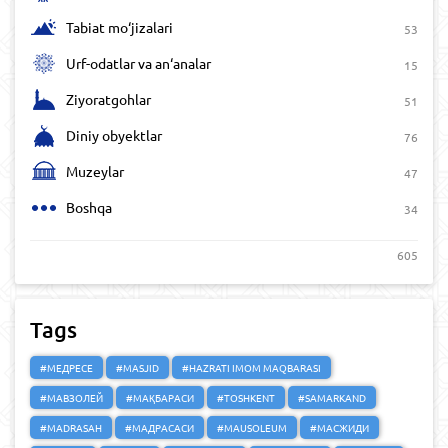
Tabiat mo‘jizalari
53
Urf-odatlar va an‘analar
15
Ziyoratgohlar
51
Diniy obyektlar
76
Muzeylar
47
Boshqa
34
605
Tags
#МЕДРЕСЕ
#MASJID
#HAZRATI IMOM MAQBARASI
#МАВЗОЛЕЙ
#МАҚБАРАСИ
#TOSHKENT
#SAMARKAND
#MADRASAH
#МАДРАСАСИ
#MAUSOLEUM
#МАСЖИДИ