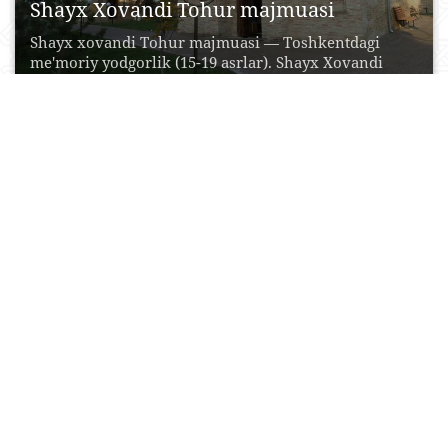
Shayx Xovandi Tohur majmuasi
Shayx xovandi Tohur majmuasi — Toshkentdagi
me'moriy yodgorlik (15-19 asrlar). Shayx Xovandi
Tohur maqbarasi (19...
16 Aprel, 2015
0
0
20767
Shayx Zayniddin bobo maqbarasi
Shayx Zayniddin bobo maqbarasi - Toshkentdagi
me’moriy yodgorlik (13-14-asrlar). Rivoyatlarga ko‘ra,
maqbara Amir Temur davrida...