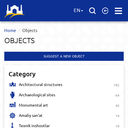
Open
EN
Menu
Home
Objects
OBJECTS
SUGGEST A NEW OBJECT
Category
Architectural structures
182
Archaeological sites
64
Monumental art
45
Amaliy san‘at
19
Texnik inshootlar
19