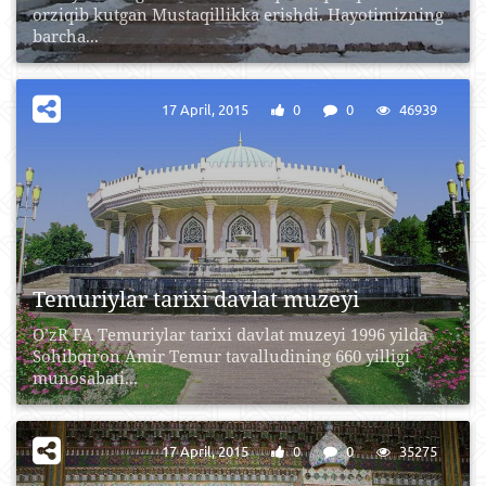
orziqib kutgan Mustaqillikka erishdi. Hayotimizning
barcha...
17 April, 2015
0
0
46939
Temuriylar tarixi davlat muzeyi
O’zR FA Temuriylar tarixi davlat muzeyi 1996 yilda
Sohibqiron Amir Temur tavalludining 660 yilligi
munosabati...
17 April, 2015
0
0
35275