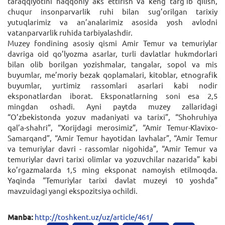
taraqqiyotini haqqoniy aks ettirish va keng targ’ib qilish,
chuqur insonparvarlik ruhi bilan sug’orilgan tarixiy
yutuqlarimiz va an’analarimiz asosida yosh avlodni
vatanparvarlik ruhida tarbiyalashdir.
Muzey fondining asosiy qismi Amir Temur va temuriylar
davriga oid qo’lyozma asarlar, turli davlatlar hukmdorlari
bilan olib borilgan yozishmalar, tangalar, sopol va mis
buyumlar, me’moriy bezak qoplamalari, kitoblar, etnografik
buyumlar, yurtimiz rassomlari asarlari kabi nodir
eksponatlardan iborat. Eksponatlarning soni esa 2,5
mingdan oshadi. Ayni paytda muzey zallaridagi
“O’zbekistonda yozuv madaniyati va tarixi”, “Shohruhiya
qal’a-shahri”, “Xorijdagi merosimiz”, “Amir Temur-Klavixo-
Samarqand”, “Amir Temur hayotidan lavhalar”, “Amir Temur
va temuriylar davri - rassomlar nigohida”, “Amir Temur va
temuriylar davri tarixi olimlar va yozuvchilar nazarida” kabi
ko’rgazmalarda 1,5 ming eksponat namoyish etilmoqda.
Yaqinda “Temuriylar tarixi davlat muzeyi 10 yoshda”
mavzuidagi yangi ekspozitsiya ochildi.
Manba:
http://toshkent.uz/uz/article/461/