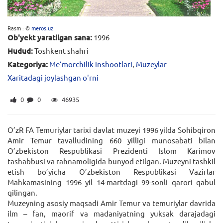
Rasm : ©
meros.uz
Ob'yekt yaratilgan sana:
1996
Hudud:
Toshkent shahri
Kategoriya:
Me‘morchilik inshootlari
,
Muzeylar
Xaritadagi joylashgan o'rni
0
0
46935
O’zR FA Temuriylar tarixi davlat muzeyi 1996 yilda Sohibqiron
Amir Temur tavalludining 660 yilligi munosabati bilan
O’zbekiston Respublikasi Prezidenti Islom Karimov
tashabbusi va rahnamoligida bunyod etilgan. Muzeyni tashkil
etish bo’yicha O’zbekiston Respublikasi Vazirlar
Mahkamasining 1996 yil 14-martdagi 99-sonli qarori qabul
qilingan.
Muzeyning asosiy maqsadi Amir Temur va temuriylar davrida
ilm – fan, maorif va madaniyatning yuksak darajadagi