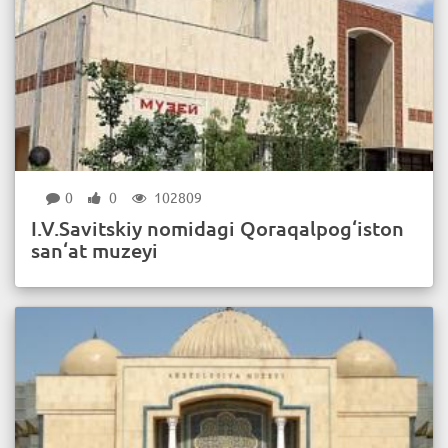
0
0
102809
I.V.Savitskiy nomidagi Qoraqalpog‘iston
san‘at muzeyi