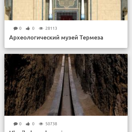
0
0
28113
Археологический музей Термеза
0
0
50738