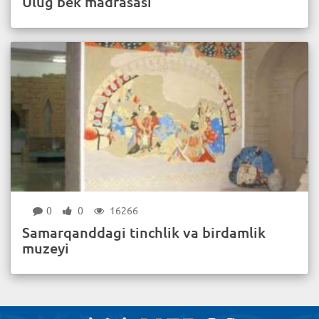
Ulug‘bek madrasasi
0
0
16266
Samarqanddagi tinchlik va birdamlik
muzeyi