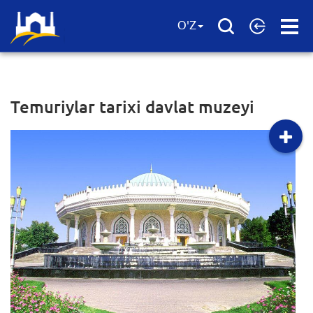
Open
O'Z
Menu
Temuriylar tarixi davlat muzeyi