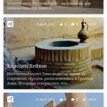
усыпальница Уч Овлия Бобо, построенная для
увековечивания памяти...
21 April, 2017
0
0
15116
Колодец Хейвак
Населённый пункт Хива является одним из
старейших городов, расположенных в Средней
Азии. Историки утверждают, что...
21 April, 2017
0
0
14924