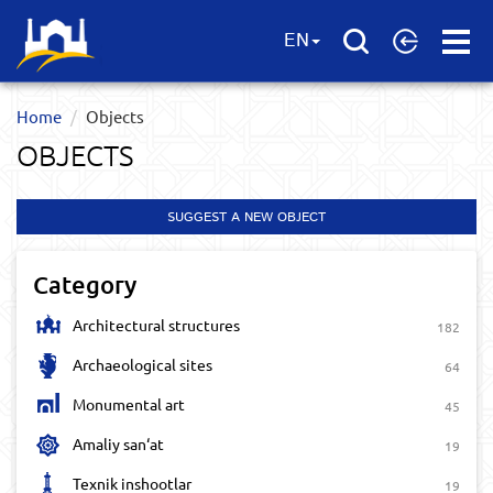
Open
EN
Menu
Home
Objects
OBJECTS
SUGGEST A NEW OBJECT
Category
Architectural structures
182
Archaeological sites
64
Monumental art
45
Amaliy san‘at
19
Texnik inshootlar
19