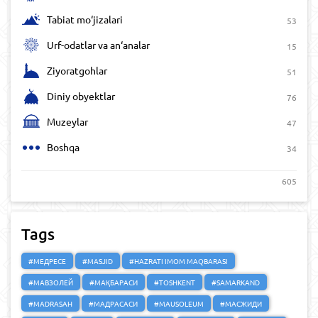
Tabiat mo‘jizalari
53
Urf-odatlar va an‘analar
15
Ziyoratgohlar
51
Diniy obyektlar
76
Muzeylar
47
Boshqa
34
605
Tags
#МЕДРЕСЕ
#MASJID
#HAZRATI IMOM MAQBARASI
#МАВЗОЛЕЙ
#МАҚБАРАСИ
#TOSHKENT
#SAMARKAND
#MADRASAH
#МАДРАСАСИ
#MAUSOLEUM
#МАСЖИДИ