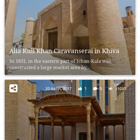
Alla Kuli Khan Caravanserai in Khiva
In 1831, in the eastern part of Ichan-Kala was
constructed a large market area by...
20 Aprel, 2017
1
0
31030