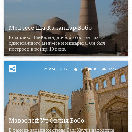
Медресе Ша-Каландар-Бобо
Комплекс Ша-Каландар-бобо состоит из
одноэтажного медресе и минарета. Он был
построен в конце 19 века...
21 April, 2017
0
0
14472
Мавзолей Уч Овлия Бобо
В районе западной стены Таш Хаули находится