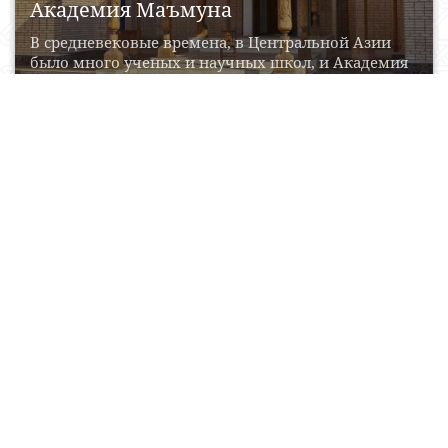
Академия Маъмуна
В средневековые времена, в Центральной Азии
было много ученых и научных школ, и Академия
Маъмуна...
19 Aprel, 2017
0
0
14053
Джума-мечеть Ичан-Калы
Мечеть Джума (узб. Juma masjid/Жума масжид) —
пятничная мечеть в хивинской крепости Ичан-
Кала. Согласно данным...