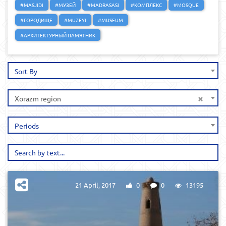
#MASJIDI
#МУЗЕЙ
#MADRASASI
#КОМПЛЕКС
#MOSQUE
#ГОРОДИЩЕ
#MUZEYI
#MUSEUM
#АРХИТЕКТУРНЫЙ ПАМЯТНИК
Sort By
×
Xorazm region
Periods
21 April, 2017
0
0
13195