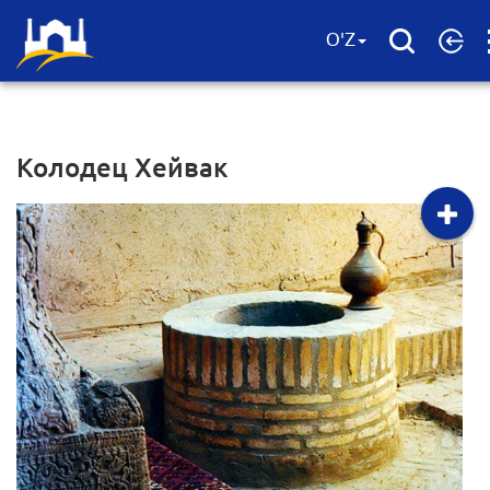
O
O'Z
Колодец Хейвак