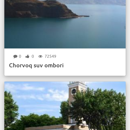
0
0
72549
Chorvoq suv ombori