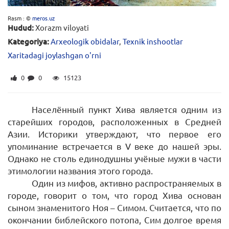
Rasm : ©
meros.uz
Hudud:
Xorazm viloyati
Kategoriya:
Arxeologik obidalar
,
Texnik inshootlar
Xaritadagi joylashgan o'rni
0
0
15123
Населённый пункт Хива является одним из
старейших городов, расположенных в Средней
Азии. Историки утверждают, что первое его
упоминание встречается в V веке до нашей эры.
Однако не столь единодушны учёные мужи в части
этимологии названия этого города.
Один из мифов, активно распространяемых в
городе, говорит о том, что город Хива основан
сыном знаменитого Ноя – Симом. Считается, что по
окончании библейского потопа, Сим долгое время