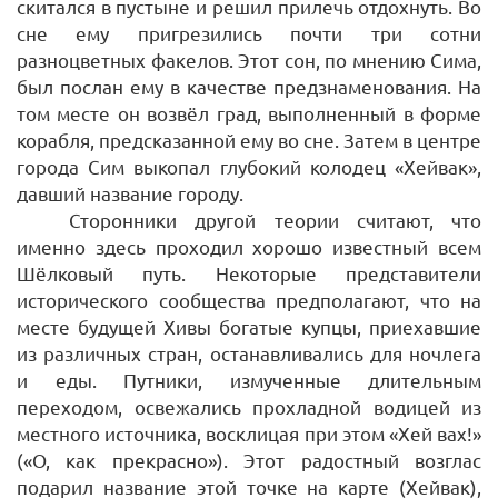
скитался в пустыне и решил прилечь отдохнуть. Во
сне ему пригрезились почти три сотни
разноцветных факелов. Этот сон, по мнению Сима,
был послан ему в качестве предзнаменования. На
том месте он возвёл град, выполненный в форме
корабля, предсказанной ему во сне. Затем в центре
города Сим выкопал глубокий колодец «Хейвак»,
давший название городу.
Сторонники другой теории считают, что
именно здесь проходил хорошо известный всем
Шёлковый путь. Некоторые представители
исторического сообщества предполагают, что на
месте будущей Хивы богатые купцы, приехавшие
из различных стран, останавливались для ночлега
и еды. Путники, измученные длительным
переходом, освежались прохладной водицей из
местного источника, восклицая при этом «Хей вах!»
(«О, как прекрасно»). Этот радостный возглас
подарил название этой точке на карте (Хейвак),