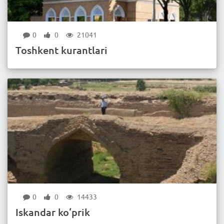
0
0
21041
Toshkent kurantlari
0
0
14433
Iskandar ko‘prik