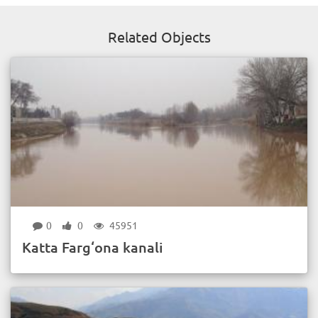
Related Objects
0
0
45951
Katta Farg‘ona kanali