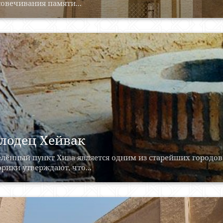
овечивания памяти...
лодец Хейвак
лённый пункт Хива является одним из старейших городов
рики утверждают, что...