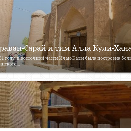
раван-Сарай и тим Алла Кули-Хана
31 году, в восточной части Ичан-Калы была построена бо
нского...