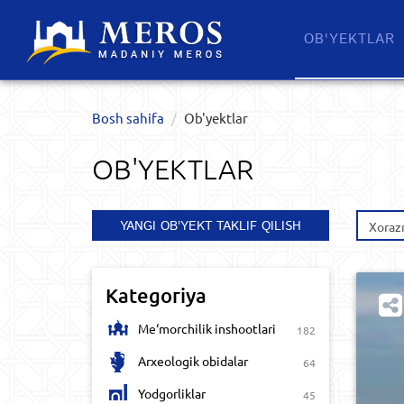
OB'YEKTLAR​
Bosh sahifa
Ob'yektlar​
OB'YEKTLAR​
YANGI OB'YEKT TAKLIF QILISH
Xorazm
Kategoriya
Me‘morchilik inshootlari
182
Arxeologik obidalar
64
Yodgorliklar
45