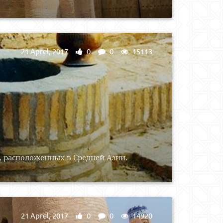
21 Aprel, 2017
0
0
15113
, расположенных в Средней Азии.
21 Aprel, 2017
0
0
14920