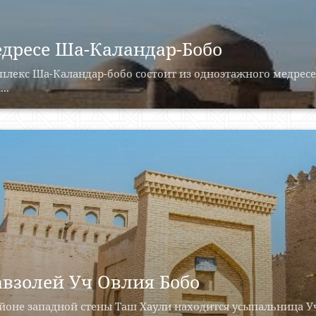
дресе Ша-Каландар-Бобо
лекс Ша-Каландар-бобо состоит из одноэтажного медресе 
..
взолей Уч Овлия Бобо
йоне западной стены Таш Хаули находится усыпальница Уч