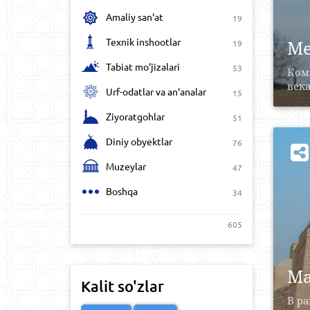
Amaliy san‘at
19
Texnik inshootlar
Ме
19
Tabiat mo‘jizalari
53
Комп
века.
Urf-odatlar va an‘analar
15
Ziyoratgohlar
51
Diniy obyektlar
76
Muzeylar
47
Boshqa
34
605
Ма
Kalit so'zlar
В ра