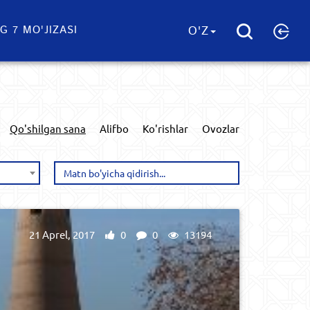
G 7 MO'JIZASI
O'Z
Qo'shilgan sana
Alifbo
Ko'rishlar
Ovozlar
21 Aprel, 2017
0
0
13194