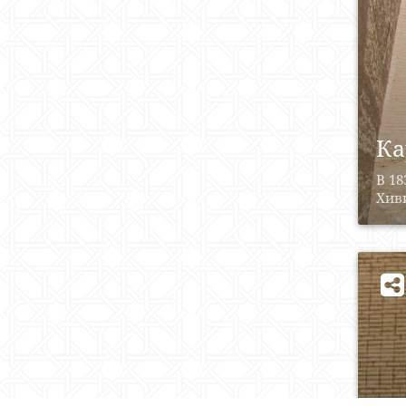
Ка
В 18
Хиви