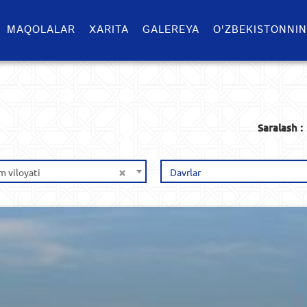
MAQOLALAR
XARITA
GALEREYA
O'ZBEKISTONNIN
Saralash :
×
 viloyati
Davrlar