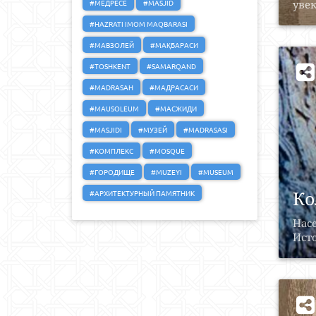
#МЕДРЕСЕ
#MASJID
увек
#HAZRATI IMOM MAQBARASI
#МАВЗОЛЕЙ
#МАҚБАРАСИ
#TOSHKENT
#SAMARQAND
#MADRASAH
#МАДРАСАСИ
#MAUSOLEUM
#МАСЖИДИ
#MASJIDI
#МУЗЕЙ
#MADRASASI
#КОМПЛЕКС
#MOSQUE
#ГОРОДИЩЕ
#MUZEYI
#MUSEUM
Ко
#АРХИТЕКТУРНЫЙ ПАМЯТНИК
Насе
Исто