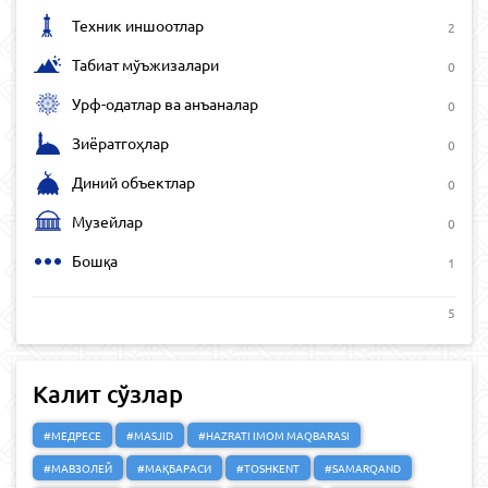
Техник иншоотлар
2
Табиат мўъжизалари
0
Урф-одатлар ва анъаналар
0
Зиёратгоҳлар
0
Диний объектлар
0
Музейлар
0
Бошқа
1
5
Калит сўзлар
#МЕДРЕСЕ
#MASJID
#HAZRATI IMOM MAQBARASI
#МАВЗОЛЕЙ
#МАҚБАРАСИ
#TOSHKENT
#SAMARQAND