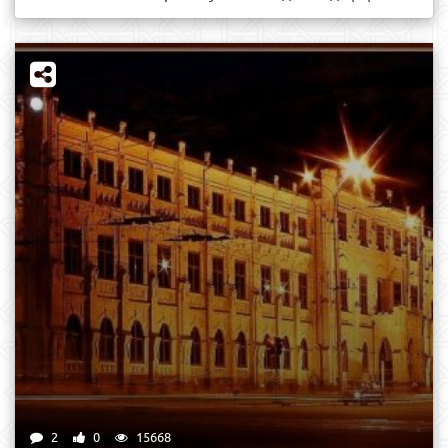
2
0
15668