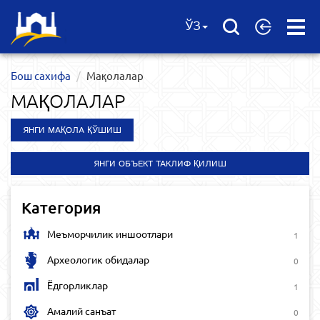
Open
ЎЗ
Menu
Бош сахифа
Мақолалар
МАҚОЛАЛАР
ЯНГИ МАҚОЛА ҚЎШИШ
ЯНГИ ОБЪЕКТ ТАКЛИФ ҚИЛИШ
Категория
Меъморчилик иншоотлари
1
Археологик обидалар
0
Ёдгорликлар
1
Амалий санъат
0