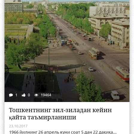
1
0
19464
Тошкентнинг зил-зиладан кейин
қайта таъмирланиши
23.10.2017
1966 йилнинг 26 апрель куни соат 5 дан 22 дақиқа...