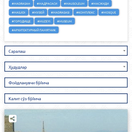
#MADRASAH
#МАДРАСАСИ
#MAUSOLEUM
#МАСЖИДИ
#MASJIDI
#МУЗЕЙ
#MADRASASI
#КОМПЛЕКС
#MOSQUE
#ГОРОДИЩЕ
#MUZEYI
#MUSEUM
#АРХИТЕКТУРНЫЙ ПАМЯТНИК
Саралаш
Ҳудудлар