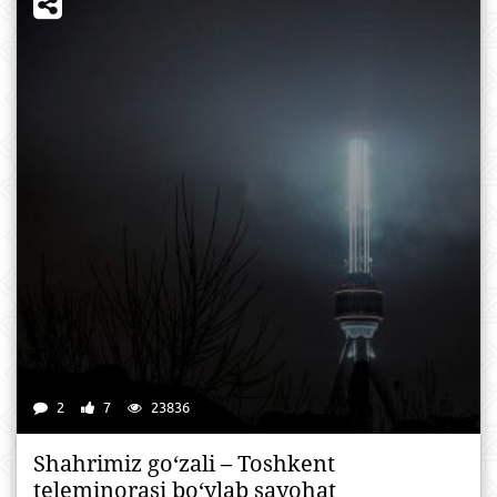
2
7
23836
Shahrimiz go‘zali – Toshkent
teleminorasi bo‘ylab sayohat