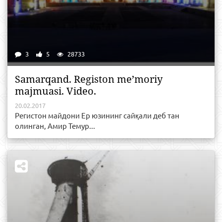
3
5
28733
Samarqand. Registon me’moriy
majmuasi. Video.
20.02.2017
Регистон майдони Ер юзининг сайқали деб тан
олинган, Амир Темур...