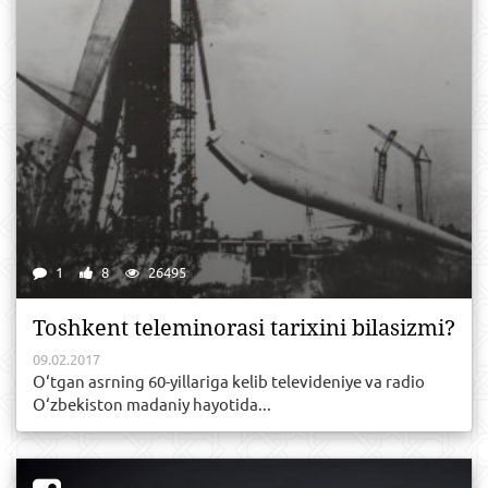
1
8
26495
Toshkent teleminorasi tarixini bilasizmi?
09.02.2017
O‘tgan asrning 60-yillariga kelib televideniye va radio
O‘zbekiston madaniy hayotida...