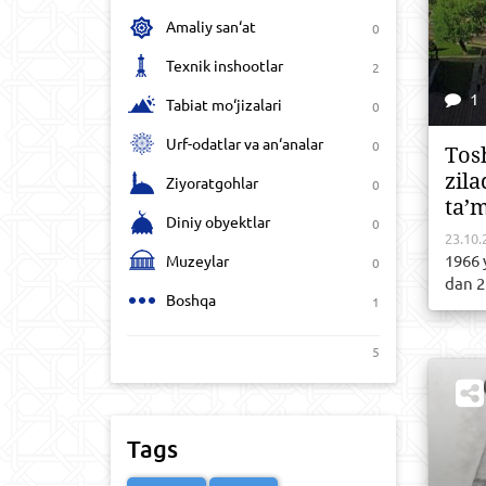
Amaliy san‘at
0
Texnik inshootlar
2
1
Tabiat mo‘jizalari
0
Urf-odatlar va an‘analar
0
Tоs
zil
Ziyoratgohlar
0
tа’m
Diniy obyektlar
0
23.10.
1966 
Muzeylar
0
dаn 2
Boshqa
1
5
Tags