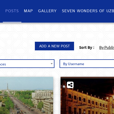
S
POSTS
MAP
GALLERY
SEVEN WONDERS OF UZB
ADD A NEW POST
Sort By :
By Publ
nces