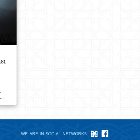
si
t
..
WE ARE IN SOCIAL NETWORKS: