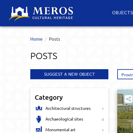
OBJECT
Home
Posts
POSTS
SUGGEST A NEW OBJECT
Provi
Category
Architectural structures
1
Archaeological sites
0
Monumental art
1