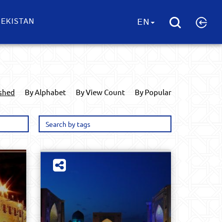
EKISTAN
EN
ished
By Alphabet
By View Count
By Popular