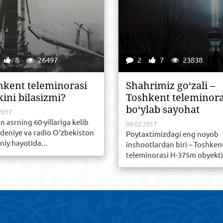
8
26497
2
7
23838
hkent teleminorasi
Shahrimiz go‘zali –
xini bilasizmi?
Toshkent teleminora
bo‘ylab sayohat
2017
n asrning 60-yillariga kelib
09.02.2017
ideniye va radio O‘zbekiston
Poytaxtimizdagi eng noyob
iy hayotida...
inshootlardan biri – Toshken
teleminorasi H-375m obyekti.