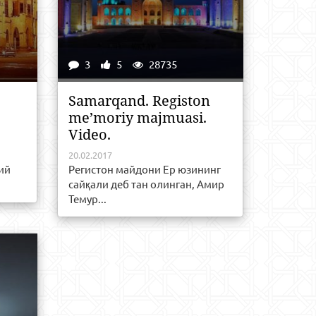
3
5
28735
Samarqand. Registon
me’moriy majmuasi.
Video.
20.02.2017
ий
Регистон майдони Ер юзининг
сайқали деб тан олинган, Амир
Темур...