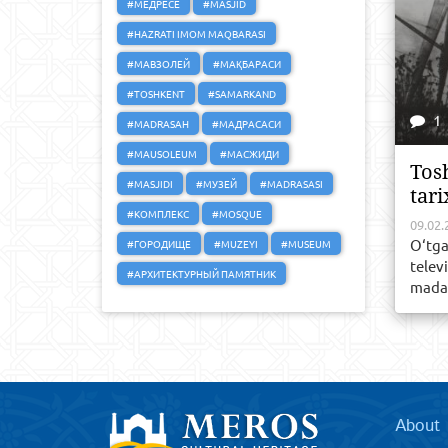
#МЕДРЕСЕ
#MASJID
#HAZRATI IMOM MAQBARASI
#МАВЗОЛЕЙ
#МАҚБАРАСИ
#TOSHKENT
#SAMARKAND
1
#MADRASAH
#МАДРАСАСИ
#MAUSOLEUM
#МАСЖИДИ
Tos
#MASJIDI
#МУЗЕЙ
#MADRASASI
tari
#КОМПЛЕКС
#MOSQUE
09.02.
O‘tga
#ГОРОДИЩЕ
#MUZEYI
#MUSEUM
telev
#АРХИТЕКТУРНЫЙ ПАМЯТНИК
madan
About