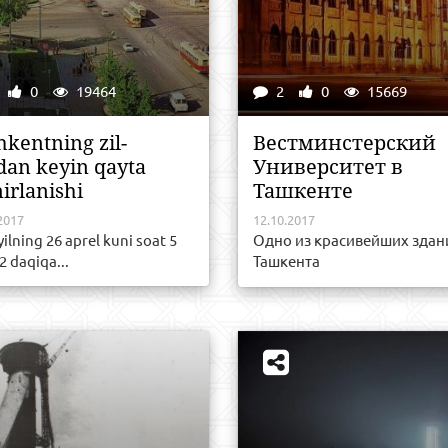
0
19464
2
0
15669
hkеntning zil-
Вестминстерский
аdаn kеyin qаytа
Университет в
irlаnishi
Ташкенте
2017
12.10.2017
yilning 26 аprеl kuni sоаt 5
Одно из красивейших здан
2 dаqiqа...
Ташкента