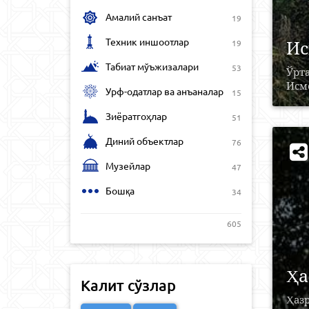
Амалий санъат
19
Техник иншоотлар
Ис
19
Табиат мўъжизалари
53
Ўрт
Исм
Урф-одатлар ва анъаналар
15
Зиёратгоҳлар
51
Диний объектлар
76
Музейлар
47
Бошқа
34
605
Ҳа
Калит сўзлар
Ҳаз