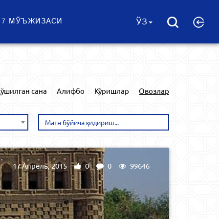
 7 МЎЪЖИЗАСИ
ЎЗ
ўшилган сана
Алифбо
Кўришлар
Овозлар
17 Апрель, 2015
0
0
99646