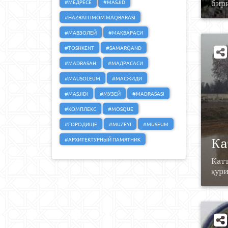
#МЕДРЕСЕ
#MASJID
бир
#HAZRATI IMOM MAQBARASI
#МАВЗОЛЕЙ
#МАҚБАРАСИ
#TOSHKENT
#SAMARQAND
#MADRASAH
#МАДРАСАСИ
#MAUSOLEUM
#МАСЖИДИ
#MASJIDI
#МУЗЕЙ
#MADRASASI
#КОМПЛЕКС
#MOSQUE
#ГОРОДИЩЕ
#MUZEYI
#MUSEUM
Ка
#АРХИТЕКТУРНЫЙ ПАМЯТНИК
Катт
қури