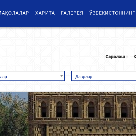
МАҚОЛАЛАР
ХАРИТА
ГАЛЕРЕЯ
ЎЗБЕКИСТОННИНГ
Саралаш :
Қ
лар
Даврлар