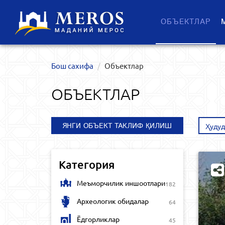
ОБЪЕКТЛАР
Бош сахифа
Объектлар
ОБЪЕКТЛАР
ЯНГИ ОБЪЕКТ ТАКЛИФ ҚИЛИШ
Ҳудуд
Категория
Меъморчилик иншоотлари
182
Археологик обидалар
64
Ёдгорликлар
45