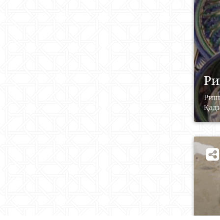
Ри
Риш
Қади