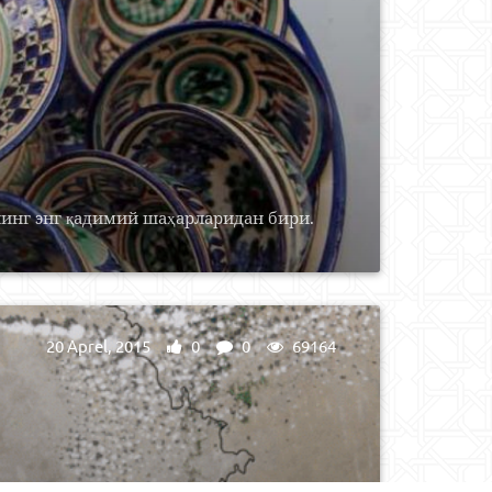
инг энг қадимий шаҳарларидан бири.
20 Aprel, 2015
0
0
69164