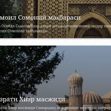
моил Сомоний мақбараси
а Осиёда Сомонийлар даври меъморчилигининг нодир наму
оил Сомоний томонидан...
зрати Хизр масжиди
рати Хизр масжиди Самарқанд ш аҳрининг муқаддас зиёрат