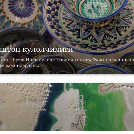
штон кулолчилиги
тон – Буюк Ипак йўлида ташкил топган, Фарғона водийсин
м замонлардан...