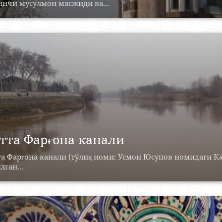
инчи мусулмон масжиди ва...
тта Фарғона канали
а Фарғона канали (тўлиқ номи: Усмон Юсупов номидаги К
лган...