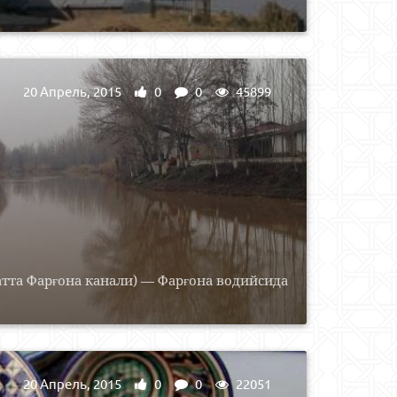
20 Апрель, 2015
0
0
45899
атта Фарғона канали) — Фарғона водийсида
20 Апрель, 2015
0
0
22051