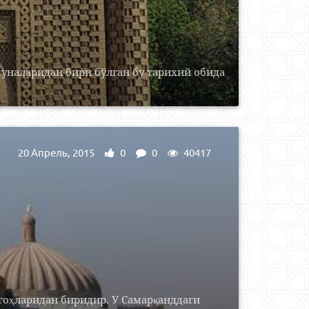
наларидан бири бўлган бу тарихий обида
20 Апрель, 2015
0
0
40417
гоҳларидан биридир. У Самарқанддаги