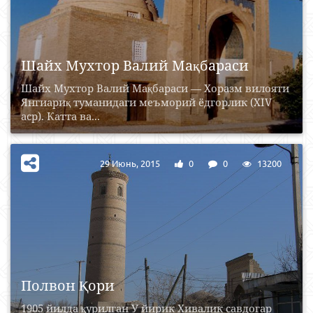
Шайх Мухтор Валий Мақбараси
Шайх Мухтор Валий Мақбараси — Хоразм вилояти
Янгиариқ туманидаги меъморий ёдгорлик (XIV
аср). Катта ва...
29 Июнь, 2015
0
0
13200
Полвон Қори
1905 йилда қурилган У йирик Хивалик савдогар