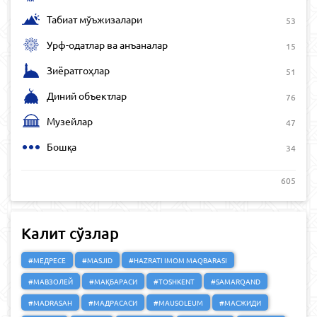
Табиат мўъжизалари
53
Урф-одатлар ва анъаналар
15
Зиёратгоҳлар
51
Диний объектлар
76
Музейлар
47
Бошқа
34
605
Калит сўзлар
#МЕДРЕСЕ
#MASJID
#HAZRATI IMOM MAQBARASI
#МАВЗОЛЕЙ
#МАҚБАРАСИ
#TOSHKENT
#SAMARQAND
#MADRASAH
#МАДРАСАСИ
#MAUSOLEUM
#МАСЖИДИ