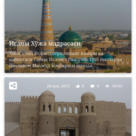
Ислом Хўжа мадрасаси
Хива хони Исфандиёрхоннинг вазири ва
қайнотаси Сайид Ислом хўжа 1908-1910 йилларда
Паҳлавон Маҳмуд мақбараси яқинда...
26 Iyun, 2015
0
0
14155