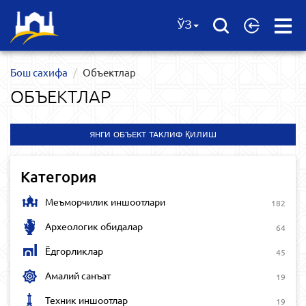
Open
ЎЗ
Menu
Бош сахифа
Объектлар
ОБЪЕКТЛАР
ЯНГИ ОБЪЕКТ ТАКЛИФ ҚИЛИШ
Категория
Меъморчилик иншоотлари
182
Археологик обидалар
64
Ёдгорликлар
45
Амалий санъат
19
Техник иншоотлар
19