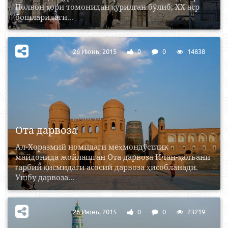
Полвон қори томонидан қурилган бўлиб, XX аср
бошларидаги...
26 Июнь, 2015
0
0
14838
Ота дарвоза
Ал-Хоразмий номидаги меҳмондўстлик
майдонида жойлашган Ота дарвоза Ичан-қалъани
ғарбий қисмидаги асосий дарвоза ҳисобланади.
Ушбу дарвоза...
26 Июнь, 2015
0
0
23219