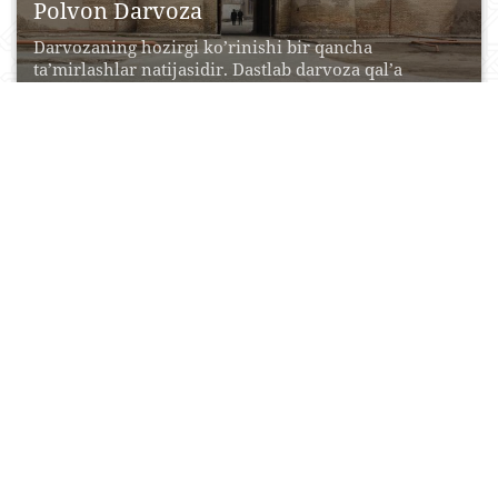
Polvon Darvoza
Darvozaning hozirgi ko’rinishi bir qancha
ta’mirlashlar natijasidir. Dastlab darvoza qal’a
dеvoridan bir oz tashqariga turtib...
24 Aprel, 2015
0
0
12846
Tolib Maxdum madrasasi
Ko‘plab tarixiy ma’lumotlarga ko‘ra madrasaning
qurilish g‘oyasi saroy vaziri Islom Xoja Tolib hamda
Xiva shahri...