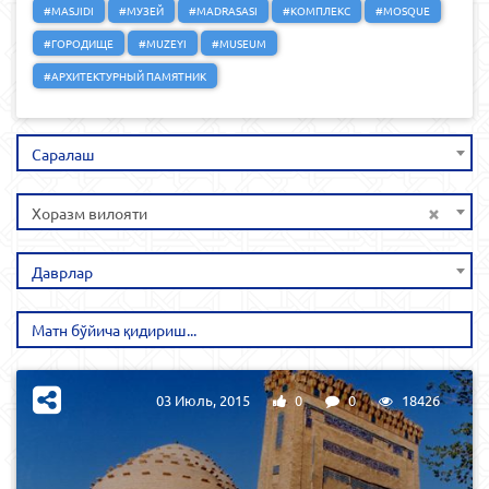
#MASJIDI
#МУЗЕЙ
#MADRASASI
#КОМПЛЕКС
#MOSQUE
#ГОРОДИЩЕ
#MUZEYI
#MUSEUM
#АРХИТЕКТУРНЫЙ ПАМЯТНИК
Саралаш
×
Хоразм вилояти
Даврлар
03 Июль, 2015
0
0
18426