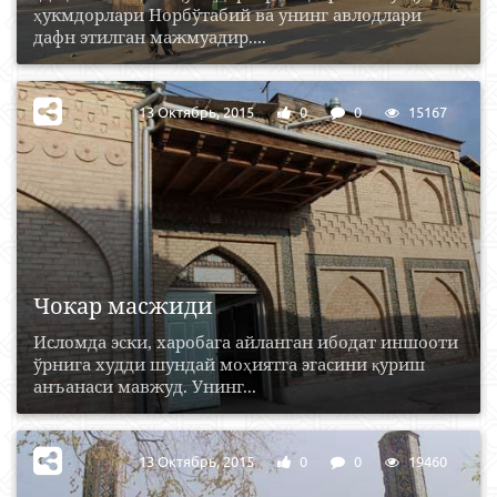
ҳукмдорлари Норбўтабий ва унинг авлодлари
дафн этилган мажмуадир....
13 Октябрь, 2015
0
0
15167
Чокар масжиди
Исломда эски, харобага айланган ибодат иншооти
ўрнига худди шундай моҳиятга эгасини қуриш
анъанаси мавжуд. Унинг...
13 Октябрь, 2015
0
0
19460