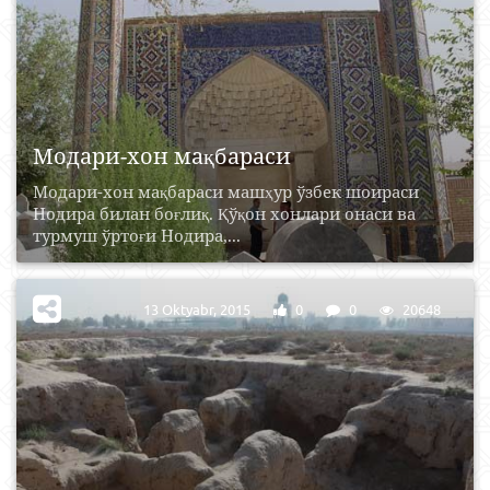
Модари-хон мақбараси
Модари-хон мақбараси машҳур ўзбек шоираси
Нодира билан боғлиқ. Қўқон хонлари онаси ва
турмуш ўртоғи Нодира,...
13 Oktyabr, 2015
0
0
20648