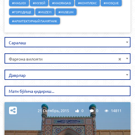
#MASJIDI
#МУЗЕЙ
#MADRASASI
#КОМПЛЕКС
#MOSQUE
#ГОРОДИЩЕ
#MUZEYI
#MUSEUM
#АРХИТЕКТУРНЫЙ ПАМЯТНИК
Саралаш
×
Фарғона вилояти
Даврлар
21 Октябрь, 2015
0
0
14811