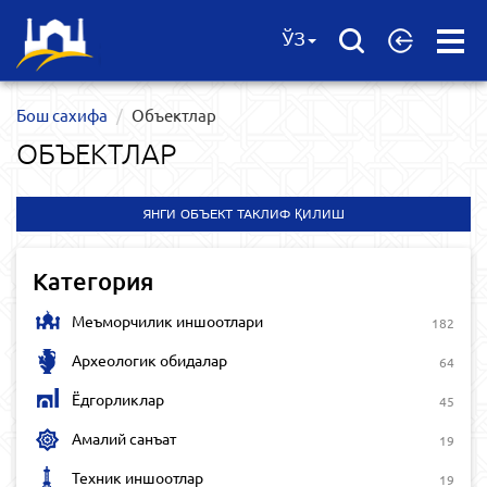
Open
ЎЗ
Menu
Бош сахифа
Объектлар
ОБЪЕКТЛАР
ЯНГИ ОБЪЕКТ ТАКЛИФ ҚИЛИШ
Категория
Меъморчилик иншоотлари
182
Археологик обидалар
64
Ёдгорликлар
45
Амалий санъат
19
Техник иншоотлар
19