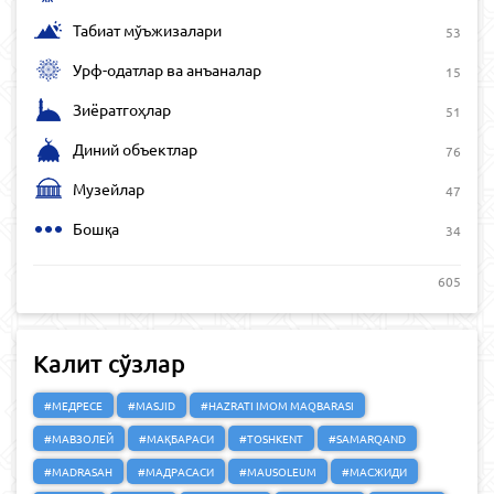
Табиат мўъжизалари
53
Урф-одатлар ва анъаналар
15
Зиёратгоҳлар
51
Диний объектлар
76
Музейлар
47
Бошқа
34
605
Калит сўзлар
#МЕДРЕСЕ
#MASJID
#HAZRATI IMOM MAQBARASI
#МАВЗОЛЕЙ
#МАҚБАРАСИ
#TOSHKENT
#SAMARQAND
#MADRASAH
#МАДРАСАСИ
#MAUSOLEUM
#МАСЖИДИ