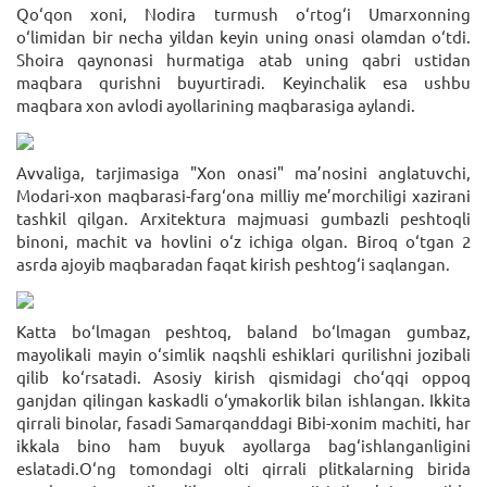
Qo‘qon xoni, Nodira turmush o‘rtog‘i Umarxonning
o‘limidan bir necha yildan keyin uning onasi olamdan o‘tdi.
Shoira qaynonasi hurmatiga atab uning qabri ustidan
maqbara qurishni buyurtiradi. Keyinchalik esa ushbu
maqbara xon avlodi ayollarining maqbarasiga aylandi.
Avvaliga, tarjimasiga "Xon onasi" ma’nosini anglatuvchi,
Modari-xon maqbarasi-farg‘ona milliy me’morchiligi xazirani
tashkil qilgan. Arxitektura majmuasi gumbazli peshtoqli
binoni, machit va hovlini o‘z ichiga olgan. Biroq o‘tgan 2
asrda ajoyib maqbaradan faqat kirish peshtog‘i saqlangan.
Katta bo‘lmagan peshtoq, baland bo‘lmagan gumbaz,
mayolikali mayin o‘simlik naqshli eshiklari qurilishni jozibali
qilib ko‘rsatadi. Asosiy kirish qismidagi cho‘qqi oppoq
ganjdan qilingan kaskadli o‘ymakorlik bilan ishlangan. Ikkita
qirrali binolar, fasadi Samarqanddagi Bibi-xonim machiti, har
ikkala bino ham buyuk ayollarga bag‘ishlanganligini
eslatadi.O‘ng tomondagi olti qirrali plitkalarning birida