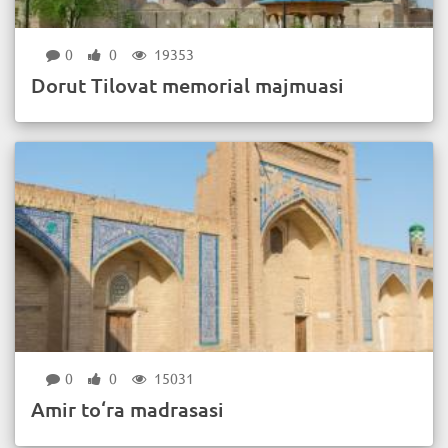
0
0
19353
Dorut Tilovat memorial majmuasi
0
0
15031
Amir to‘ra madrasasi