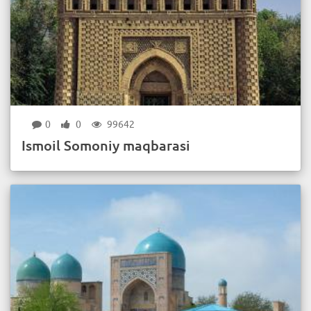
0
0
99642
Ismoil Somoniy maqbarasi