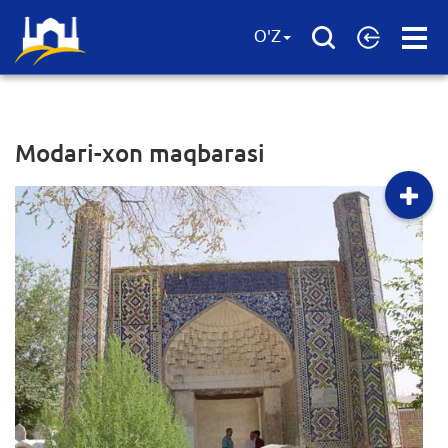
Open
O'Z
Menu
Modari-xon maqbarasi