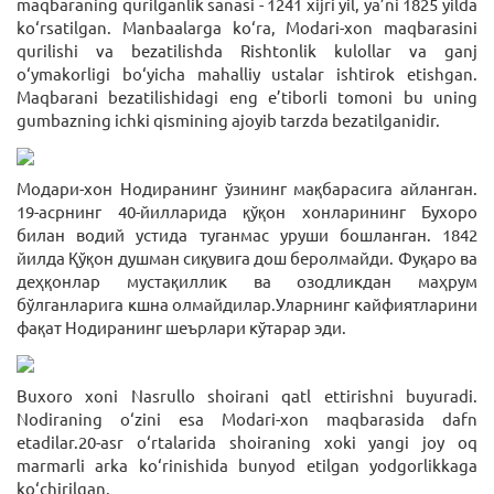
maqbaraning qurilganlik sanasi - 1241 xijri yil, ya’ni 1825 yilda
ko‘rsatilgan. Manbaalarga ko‘ra, Modari-xon maqbarasini
qurilishi va bezatilishda Rishtonlik kulollar va ganj
o‘ymakorligi bo‘yicha mahalliy ustalar ishtirok etishgan.
Maqbarani bezatilishidagi eng e’tiborli tomoni bu uning
gumbazning ichki qismining ajoyib tarzda bezatilganidir.
Модари-хон Нодиранинг ўзининг мақбарасига айланган.
19-асрнинг 40-йилларида қўқон хонларининг Бухоро
билан водий устида туганмас уруши бошланган. 1842
йилда Қўқон душман сиқувига дош беролмайди. Фуқаро ва
деҳқонлар мустақиллик ва озодликдан маҳрум
бўлганларига кшна олмайдилар.Уларнинг кайфиятларини
фақат Нодиранинг шеърлари кўтарар эди.
Buxoro xoni Nasrullo shoirani qatl ettirishni buyuradi.
Nodiraning o‘zini esa Modari-xon maqbarasida dafn
etadilar.20-asr o‘rtalarida shoiraning xoki yangi joy oq
marmarli arka ko‘rinishida bunyod etilgan yodgorlikkaga
ko‘chirilgan.