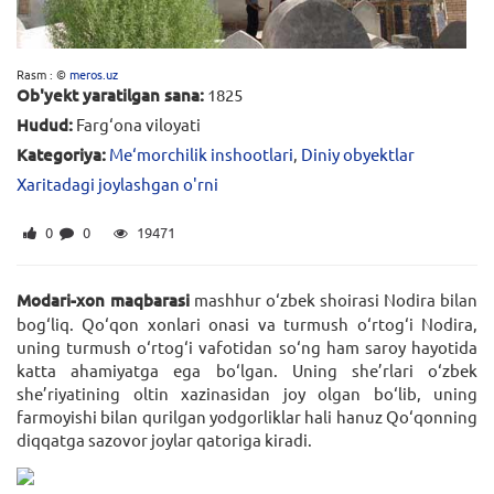
Rasm : ©
meros.uz
Ob'yekt yaratilgan sana:
1825
Hudud:
Farg‘ona viloyati
Kategoriya:
Me‘morchilik inshootlari
,
Diniy obyektlar
Xaritadagi joylashgan o'rni
0
0
19471
Modari-xon maqbarasi
mashhur o‘zbek shoirasi Nodira bilan
bog‘liq. Qo‘qon xonlari onasi va turmush o‘rtog‘i Nodira,
uning turmush o‘rtog‘i vafotidan so‘ng ham saroy hayotida
katta ahamiyatga ega bo‘lgan. Uning she’rlari o‘zbek
she’riyatining oltin xazinasidan joy olgan bo‘lib, uning
farmoyishi bilan qurilgan yodgorliklar hali hanuz Qo‘qonning
diqqatga sazovor joylar qatoriga kiradi.