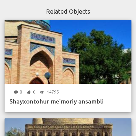
Related Objects
0
0
14795
Shayxontohur me‘moriy ansambli