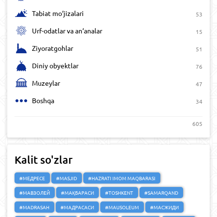
Tabiat mo‘jizalari
53
Urf-odatlar va an‘analar
15
Ziyoratgohlar
51
Diniy obyektlar
76
Muzeylar
47
Boshqa
34
605
Kalit so'zlar
#МЕДРЕСЕ
#MASJID
#HAZRATI IMOM MAQBARASI
#МАВЗОЛЕЙ
#МАҚБАРАСИ
#TOSHKENT
#SAMARQAND
#MADRASAH
#МАДРАСАСИ
#MAUSOLEUM
#МАСЖИДИ