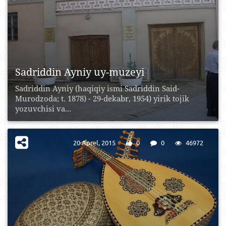
Sadriddin Ayniy uy-muzeyi
Sadriddin Ayniy (haqiqiy ismi Sadriddin Said-
Murodzoda; t. 1878) - 29-dekabr, 1954) yirik tojik
yozuvchisi va...
20 Aprel, 2015
0
0
46972