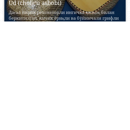
Ud (cholg‘u asbobi)
Дағал йирик резонаторли ингичка қопқоқ билан
беркитилган, кичик ёриқли ва бўйинчали грифли
мусиқий чолғу асбоби....
20 Aprel, 2015
0
0
17476
Oqsaroy maqbarasi
Мавзолей Аксарай (Ак-Сарай; от тюрк. ак — белый,
сарай — дворец) — мемориально-культовое
сооружение XV...