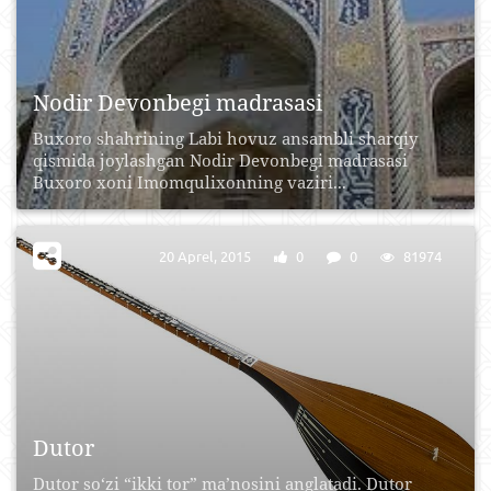
Nodir Devonbegi madrasasi
Buxoro shahrining Labi hovuz ansambli sharqiy
qismida joylashgan Nodir Devonbegi madrasasi
Buxoro xoni Imomqulixonning vaziri...
20 Aprel, 2015
0
0
81974
Dutor
Dutor so‘zi “ikki tor” ma’nosini anglatadi. Dutor