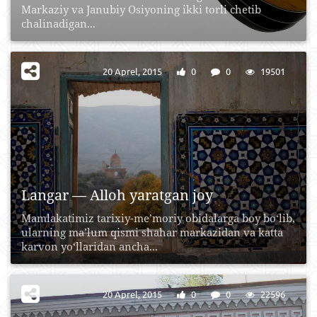
Markaziy va Janubiy Osiyoning ikki torli chetib
chalinadigan...
20 Aprel, 2015
0
0
19501
Langar — Alloh yaratgan joy
Mamlakatimiz tarixiy-me’moriy obidalarga boy bo‘lib,
ularning ma’lum qismi shahar markazidan va katta
karvon yo‘llaridan ancha...
20 Aprel, 2015
0
0
22596