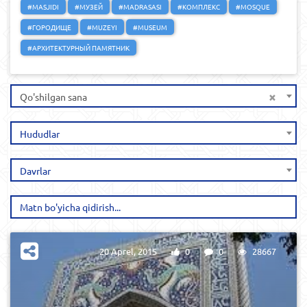
#MASJIDI
#МУЗЕЙ
#MADRASASI
#КОМПЛЕКС
#MOSQUE
#ГОРОДИЩЕ
#MUZEYI
#MUSEUM
#АРХИТЕКТУРНЫЙ ПАМЯТНИК
×
Qo'shilgan sana
Hududlar
Davrlar
20 Aprel, 2015
0
0
28667