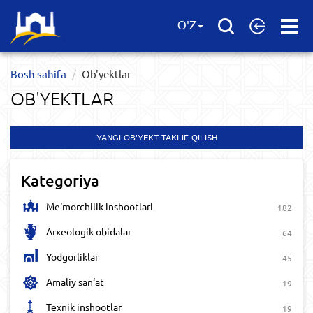
Open
O'Z
Menu
Bosh sahifa
Ob'yektlar​
OB'YEKTLAR​
YANGI OB'YEKT TAKLIF QILISH
Kategoriya
Me‘morchilik inshootlari
182
Arxeologik obidalar
64
Yodgorliklar
45
Amaliy san‘at
19
Texnik inshootlar
19