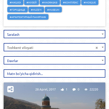
#MASJIDI
#МУЗЕЙ
#MADRASASI
#КОМПЛЕКС
#MOSQUE
#ГОРОДИЩЕ
#MUZEYI
#MUSEUM
#АРХИТЕКТУРНЫЙ ПАМЯТНИК
Saralash
×
Toshkent viloyati
Davrlar
28 Aprel, 2017
1
0
22220