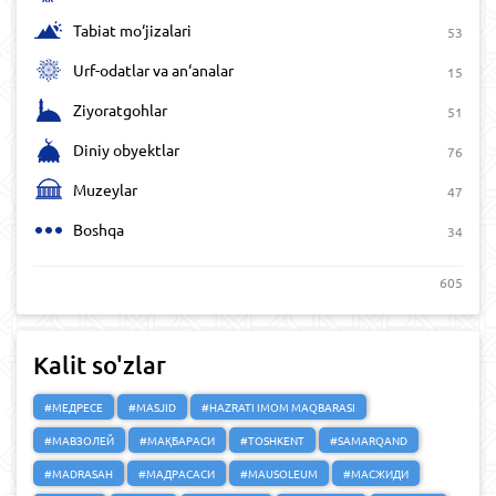
Tabiat mo‘jizalari
53
Urf-odatlar va an‘analar
15
Ziyoratgohlar
51
Diniy obyektlar
76
Muzeylar
47
Boshqa
34
605
Kalit so'zlar
#МЕДРЕСЕ
#MASJID
#HAZRATI IMOM MAQBARASI
#МАВЗОЛЕЙ
#МАҚБАРАСИ
#TOSHKENT
#SAMARQAND
#MADRASAH
#МАДРАСАСИ
#MAUSOLEUM
#МАСЖИДИ