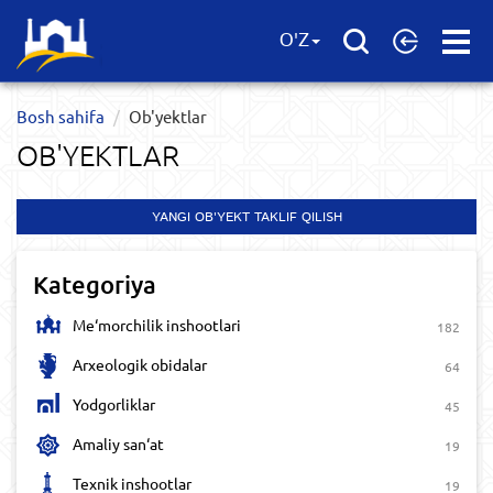
Open
O'Z
Menu
Bosh sahifa
Ob'yektlar​
OB'YEKTLAR​
YANGI OB'YEKT TAKLIF QILISH
Kategoriya
Me‘morchilik inshootlari
182
Arxeologik obidalar
64
Yodgorliklar
45
Amaliy san‘at
19
Texnik inshootlar
19