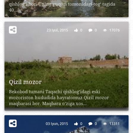
qishlog‘i bor. Uning yuqori tomonidagi tog‘ tagida
40...
23 Iyul, 2015
0
0
17076
Qizil mozor
Bekobod tumani Taqachi qishlog‘idagi eski
mozoriston hududida hayratomuz Qizil mozor
maqbarasi bor. Maqbara o‘ziga xos...
03 Iyun, 2015
0
0
13311