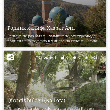
Родник халифа Хазрат Али
Раньше не раз был в Кумышкане, экскурсоводы
водили на экскурсию к чинаре на склоне. Около...
23 Iyul, 2015
0
0
40281
Qirq qiz bulog‘i (Ko‘l ota)
Olmaliq shahridan 6 kilometrcha g‘arbda Ko‘l ota