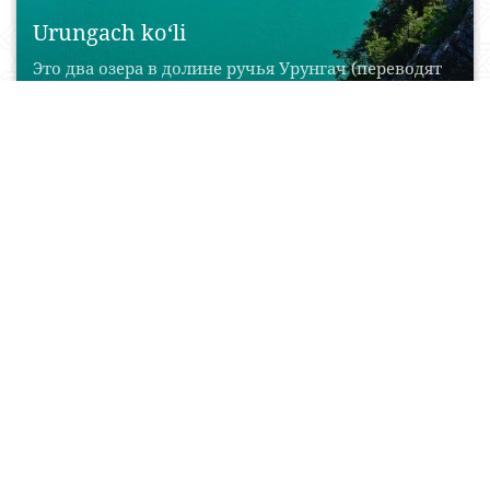
Urungach ko‘li
Это два озера в долине ручья Урунгач (переводят
как «светлый или белый нефрит». Каш –...
29 May, 2015
0
0
16808
Chatqol biosfera qoʻriqxonasi