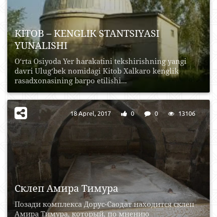
KITOB – KENGLIK STANTSIYASI
YUNALISHI
O‘rta Osiyoda Yer harakatini tekshirishning yangi
davri Ulug‘bek nomidagi Kitob Xalkaro kenglik
rasadxonasining barpo etilishi...
18 Aprel, 2017
0
0
13106
Склеп Амира Тимура
Позади комплекса Дорус-Саодат находится склеп
Амира Тимура, который, по мнению