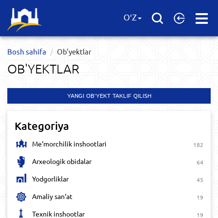
Open
O'Z
Menu
Bosh sahifa
Ob'yektlar​
OB'YEKTLAR​
YANGI OB'YEKT TAKLIF QILISH
Kategoriya
Me‘morchilik inshootlari
182
Arxeologik obidalar
64
Yodgorliklar
45
Amaliy san‘at
19
Texnik inshootlar
19