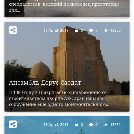
специалистов, великий полководец приготовил
для...
18 Aprel, 2017
0
0
16300
Ансамбль Дорус-Саодат
В 1380 году в Шахрисабзе одновременно со
строительством дворца Ак-Сарай началось
сооружение еще одного монументального...
17 Aprel, 2017
0
0
13776