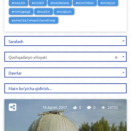
#MASJIDI
#МУЗЕЙ
#MADRASASI
#КОМПЛЕКС
#MOSQUE
#ГОРОДИЩЕ
#MUZEYI
#MUSEUM
#АРХИТЕКТУРНЫЙ ПАМЯТНИК
Saralash
×
Qashqadaryo viloyati
Davrlar
19 Aprel, 2017
0
0
24755