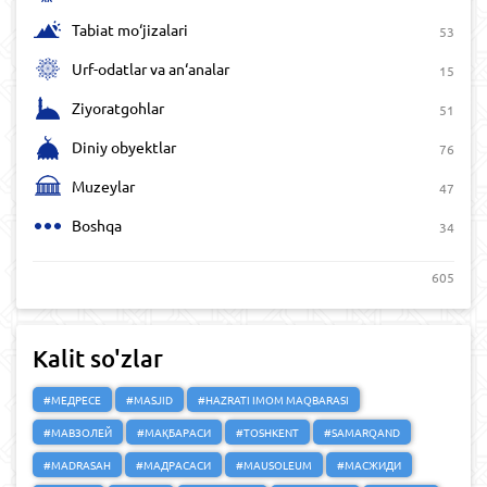
Tabiat mo‘jizalari
53
Urf-odatlar va an‘analar
15
Ziyoratgohlar
51
Diniy obyektlar
76
Muzeylar
47
Boshqa
34
605
Kalit so'zlar
#МЕДРЕСЕ
#MASJID
#HAZRATI IMOM MAQBARASI
#МАВЗОЛЕЙ
#МАҚБАРАСИ
#TOSHKENT
#SAMARQAND
#MADRASAH
#МАДРАСАСИ
#MAUSOLEUM
#МАСЖИДИ