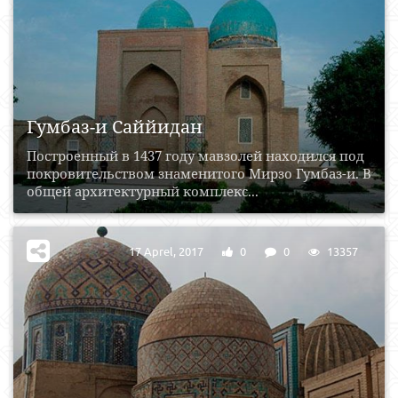
Гумбаз-и Саййидан
Построенный в 1437 году мавзолей находился под
покровительством знаменитого Мирзо Гумбаз-и. В
общей архитектурный комплекс...
17 Aprel, 2017
0
0
13357