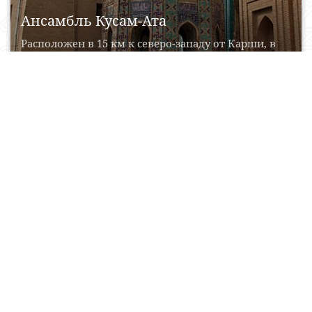
Ансамбль Кусам-Ата
Расположен в 15 км к северо-западу от Карши, в
селение Пудина, и считается одним из...
30 Mart, 2017
0
0
19338
Dorut Tilovat memorial majmuasi
Dor-ut tilovat memorial majmuasi 1370-1371 yillar
buyuk taqvodor arbob, So‘filik asoschisi, Amir
To‘rag‘ayning murabbiysi va...