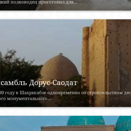
кий полководец приготовил для...
самбль Дорус-Саодат
80 году в Шахрисабзе одновременно со строительством дв
го монументального...