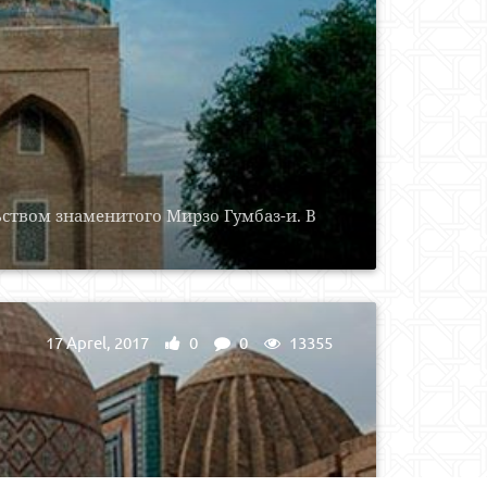
ством знаменитого Мирзо Гумбаз-и. В
17 Aprel, 2017
0
0
13355