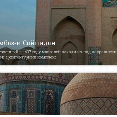
мбаз-и Саййидан
роенный в 1437 году мавзолей находился под покровитель
ей архитектурный комплекс...