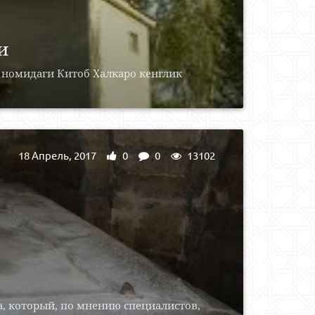
и
 номидаги Китоб Халкаро кенглик
18 Апрель, 2017
0
0
13102
а, который, по мнению специалистов,