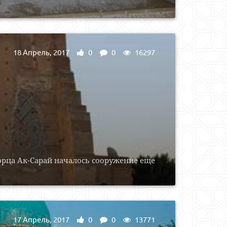
18 Апрель, 2017
0
0
16297
орца Ак-Сарай началось сооружение еще
17 Апрель, 2017
0
0
13771