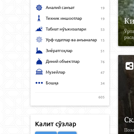
Амалий санъат
19
Техник иншоотлар
Ки
19
Табиат мўъжизалари
53
Ўрт
раса
Урф-одатлар ва анъаналар
15
Зиёратгоҳлар
51
Диний объектлар
76
Музейлар
47
Бошқа
34
605
Ск
Калит сўзлар
Поза