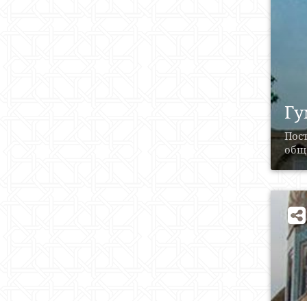
Гу
Пост
общ