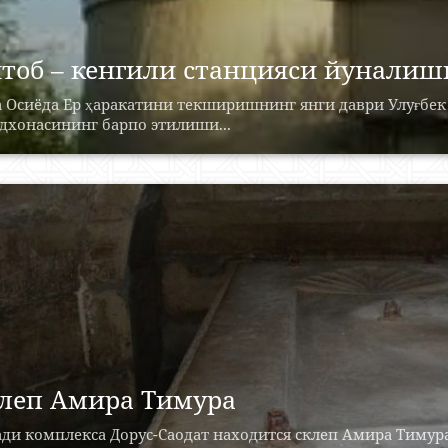
тоб – кенгили станцияси йуналиш
а Осиёда Ер ҳаракатини текширишнинг янги даври Улуғбек
дхонасининг барпо этилиши...
леп Амира Тимура
ди комплекса Дорус-Саодат находится склеп Амира Тимур