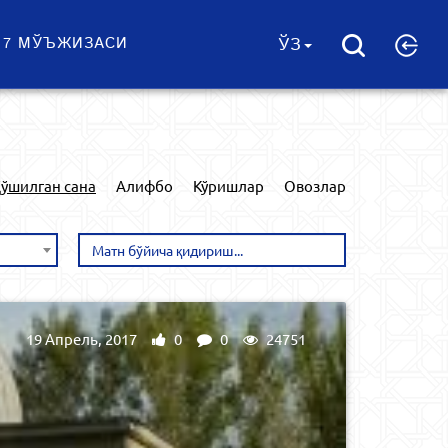
 7 МЎЪЖИЗАСИ
ЎЗ
ўшилган сана
Алифбо
Кўришлар
Овозлар
19 Апрель, 2017
0
0
24751