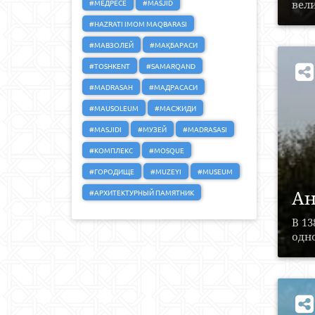
#МЕДРЕСЕ
#MASJID
вели
#HAZRATI IMOM MAQBARASI
#МАВЗОЛЕЙ
#МАҚБАРАСИ
#TOSHKENT
#SAMARQAND
#MADRASAH
#МАДРАСАСИ
#MAUSOLEUM
#МАСЖИДИ
#MASJIDI
#МУЗЕЙ
#MADRASASI
#КОМПЛЕКС
#MOSQUE
#ГОРОДИЩЕ
#MUZEYI
#MUSEUM
Ан
#АРХИТЕКТУРНЫЙ ПАМЯТНИК
В 13
одно