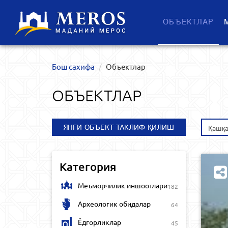
ОБЪЕКТЛАР
Бош сахифа
Объектлар
ОБЪЕКТЛАР
ЯНГИ ОБЪЕКТ ТАКЛИФ ҚИЛИШ
Қашқа
Категория
Меъморчилик иншоотлари
182
Археологик обидалар
64
Ёдгорликлар
45