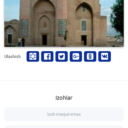
0
463
Ulashish
Izohlar
Izoh mavjud emas