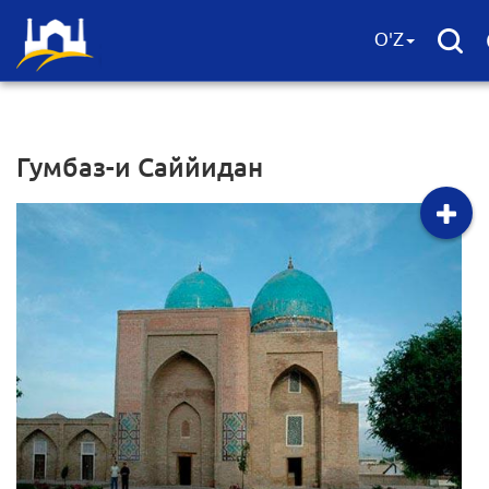
O'Z
Гумбаз-и Саййидан