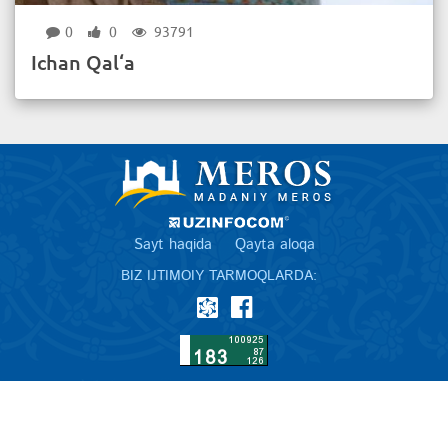
0
0
93791
Ichan Qal‘a
Sayt haqida
Qayta aloqa
BIZ IJTIMOIY TARMOQLARDA: