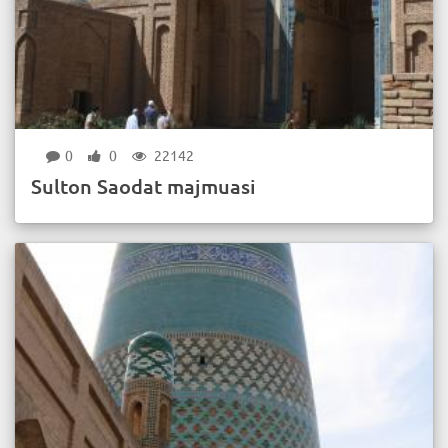
0
0
22142
Sulton Saodat majmuasi