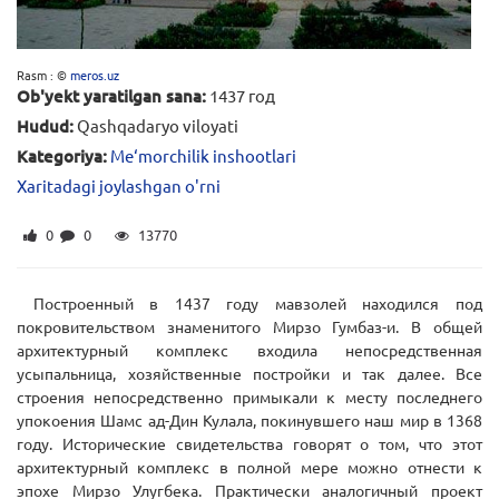
Rasm : ©
meros.uz
Ob'yekt yaratilgan sana:
1437 год
Hudud:
Qashqadaryo viloyati
Kategoriya:
Me‘morchilik inshootlari
Xaritadagi joylashgan o'rni
0
0
13770
Построенный в 1437 году мавзолей находился под
покровительством знаменитого Мирзо Гумбаз-и. В общей
архитектурный комплекс входила непосредственная
усыпальница, хозяйственные постройки и так далее. Все
строения непосредственно примыкали к месту последнего
упокоения Шамс ад-Дин Кулала, покинувшего наш мир в 1368
году. Исторические свидетельства говорят о том, что этот
архитектурный комплекс в полной мере можно отнести к
эпохе Мирзо Улугбека. Практически аналогичный проект