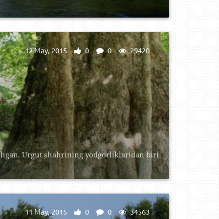
12 May, 2015
0
0
29420
gan. Urgut shahrining yodgorliklaridan biri
11 May, 2015
0
0
34563