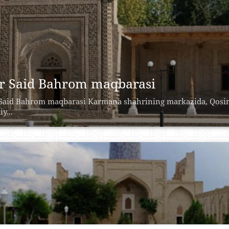
Mir Said Bahrom maqbarasi
Said Bahrom maqbarasi Karmana shahrining markazida, Qosim
iy...