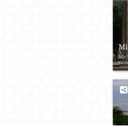
​​
Mir 
tarix