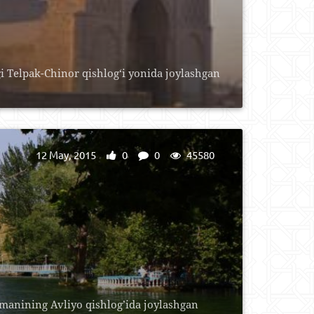
 Telpak-Chinor qishlog‘i yonida joylashgan
12 May, 2015
0
0
45580
umanining Avliyo qishlog’ida joylashgan