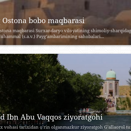
 Ostona bobo maqbarasi
stona maqbarasi Surxandaryo viloyatining shimoliy-sharqidagi
uhammal (s.a.v.) Payg‘ambarimining sahobalari...
‘d Ibn Abu Vaqqos ziyoratgohi
ax vohasi tarixidan o’rin olganmazkur ziyoratgoh G’allaorol t