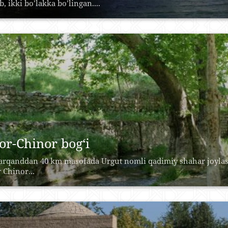
b, ikki bo’lakka bo’lingan....
or-Chinor bog‘i
rqanddan 40 km masofada Urgut nomli qadimiy shahar joylash
 Chinor...