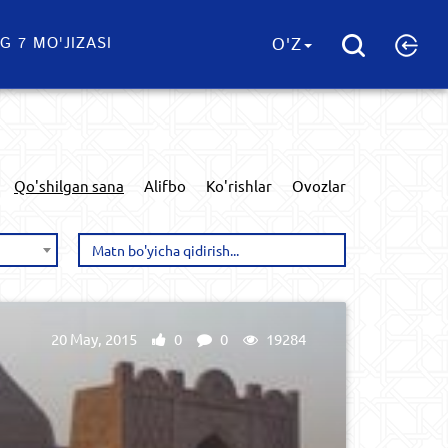
G 7 MO'JIZASI
O'Z
Qo'shilgan sana
Alifbo
Ko'rishlar
Ovozlar
20 May, 2015
0
0
19284