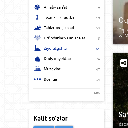
Amaliy san‘at
19
Texnik inshootlar
Oq
19
Tabiat mo‘jizalari
53
Oq o
va M
Urf-odatlar va an‘analar
15
Ziyoratgohlar
51
Diniy obyektlar
76
Muzeylar
47
Boshqa
34
605
Sa
Kalit so'zlar
Jizz