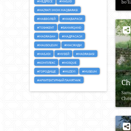
#МЕДРЕСЕ
#MASJID
bo’li
#HAZRATI IMOM MAQBARASI
#МАВЗОЛЕЙ
#МАҚБАРАСИ
#TOSHKENT
#SAMARQAND
#MADRASAH
#МАДРАСАСИ
#MAUSOLEUM
#МАСЖИДИ
#MASJIDI
#МУЗЕЙ
#MADRASASI
#КОМПЛЕКС
#MOSQUE
#ГОРОДИЩЕ
#MUZEYI
#MUSEUM
Ch
#АРХИТЕКТУРНЫЙ ПАМЯТНИК
Sama
Chor