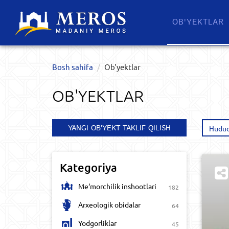
OB'YEKTLAR​
Bosh sahifa
Ob'yektlar​
OB'YEKTLAR​
YANGI OB'YEKT TAKLIF QILISH
Hudud
Kategoriya
Me‘morchilik inshootlari
182
Arxeologik obidalar
64
Yodgorliklar
45