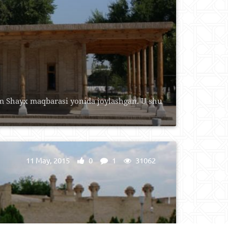
 Shayx maqbarasi yonida joylashgan. U shu
11 May, 2015
0
1
31062