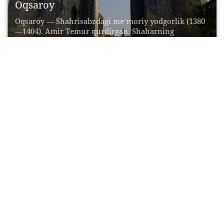
Oqsaroy
Oqsaroy — Shahrisabzdagi meʼmoriy yodgorlik (1380
—1404). Amir Temur qurdirgan. Shaharning
shim.sharqidagi bosh maydonda joylashgan. Bir...
22 Aprel, 2015
0
0
24908
Mulla Qirgʻiz madrasasi
Mullo Qirg‘iz madrasasi - Namangan shahrining
Chorsu maydonidagi me’- morchilik obidasi bo‘lib, u
1910-1912 yillarda...