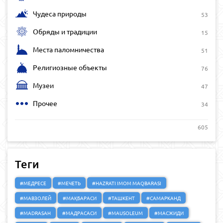
Чудеса природы
53
Обряды и традиции
15
Места паломничества
51
Религиозные объекты
76
Музеи
47
Прочее
34
605
Теги
#МЕДРЕСЕ
#МЕЧЕТЬ
#HAZRATI IMOM MAQBARASI
#МАВЗОЛЕЙ
#МАҚБАРАСИ
#ТАШКЕНТ
#САМАРКАНД
#MADRASAH
#МАДРАСАСИ
#MAUSOLEUM
#МАСЖИДИ