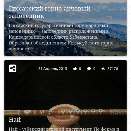
Гиссарский горно-арчовый
заповедник
Гиссарский государственный горно-арчовый
заповедник — заповедник расположенный в
Кашкадарьинской области Узбекистана.
Образован объединением Кызысуйского горно-
арчового...
21 Апрель, 2015
0
0
37176
Най
Най – узбекский духовой инструмент. По форме и