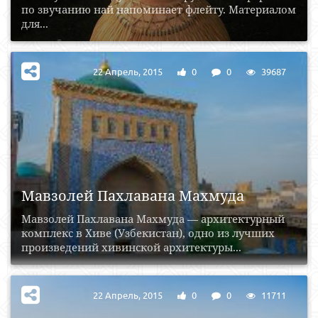
по звучанию най напоминает флейту. Материалом
для...
22 Апрель, 2015
0
0
39687
​Мавзолей Пахлавана Махмуда
Мавзолей Пахлавана Махмуда — архитектурный
комплекс в Хиве (Узбекистан), одно из лучших
произведений хивинской архитектуры...
22 Апрель, 2015
0
0
11711