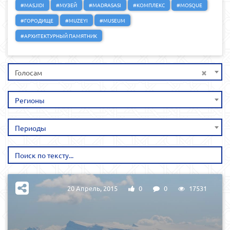
#MASJIDI
#МУЗЕЙ
#MADRASASI
#КОМПЛЕКС
#MOSQUE
#ГОРОДИЩЕ
#MUZEYI
#MUSEUM
#АРХИТЕКТУРНЫЙ ПАМЯТНИК
×
Голосам
Регионы
Периоды
20 Апрель, 2015
0
0
17531