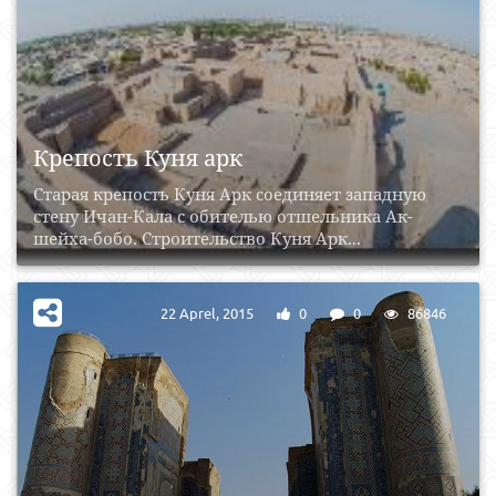
Крепость Куня арк
Старая крепость Куня Арк соединяет западную
стену Ичан-Кала с обителью отшельника Ак-
шейха-бобо. Строительство Куня Арк...
22 Aprel, 2015
0
0
86846