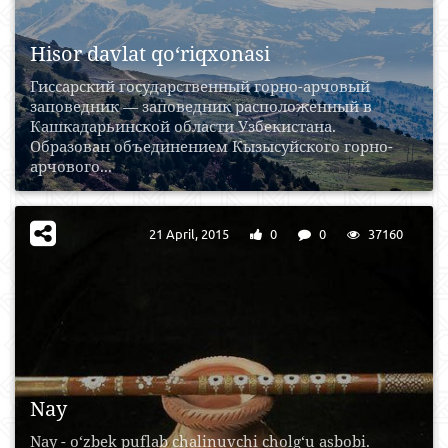
Hisor davlat qo‘riqxonasi
Гиссарский государственный горно-арчовый
заповедник — заповедник расположенный в
Кашкадарьинской области Узбекистана.
Образован объединением Кызысуйского горно-
арчового...
21 April, 2015
0
0
37160
Nay
Nay - o‘zbek puflab chalinuvchi cholg‘u asbobi.