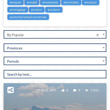
#MASJIDI
#МУЗЕЙ
#MADRASASI
#КОМПЛЕКС
#MOSQUE
#ГОРОДИЩЕ
#MUZEYI
#MUSEUM
#АРХИТЕКТУРНЫЙ ПАМЯТНИК
×
By Popular
Provinces
Periods
20 April, 2015
0
0
17522