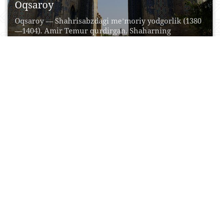
Oqsaroy
Oqsaroy — Shahrisabzdagi meʼmoriy yodgorlik (1380
—1404). Amir Temur qurdirgan. Shaharning
shim.sharqidagi bosh maydonda joylashgan. Bir...
22 Aprel, 2015
0
0
24895
Mulla Qirgʻiz madrasasi
Mullo Qirg‘iz madrasasi - Namangan shahrining
Chorsu maydonidagi me’- morchilik obidasi bo‘lib, u
1910-1912 yillarda...