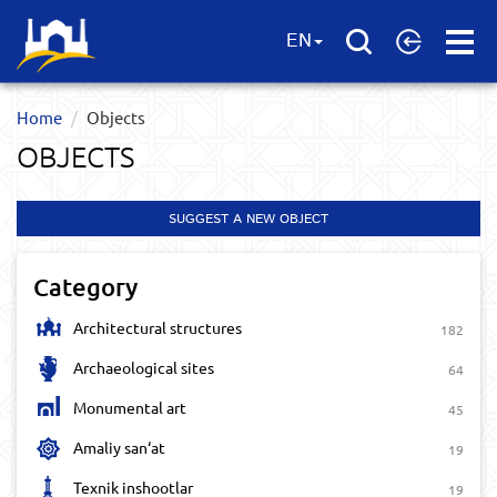
Open
EN
Menu
Home
Objects
OBJECTS
SUGGEST A NEW OBJECT
Category
Architectural structures
182
Archaeological sites
64
Monumental art
45
Amaliy san‘at
19
Texnik inshootlar
19