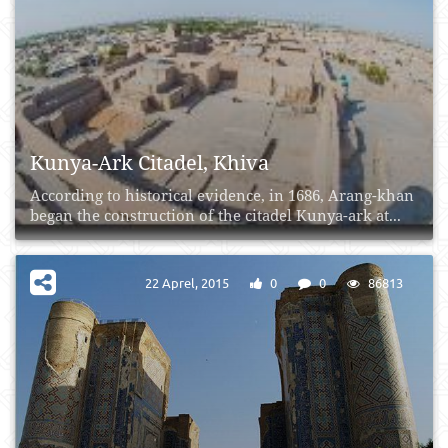
Kunya-Ark Citadel, Khiva
According to historical evidence, in 1686, Arang-khan
began the construction of the citadel Kunya-ark at...
22 Aprel, 2015
0
0
86813