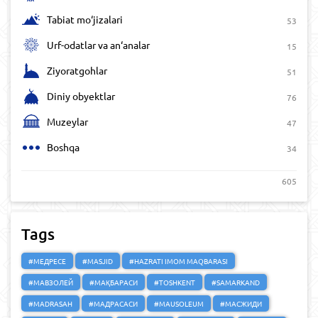
Tabiat mo‘jizalari
53
Urf-odatlar va an‘analar
15
Ziyoratgohlar
51
Diniy obyektlar
76
Muzeylar
47
Boshqa
34
605
Tags
#МЕДРЕСЕ
#MASJID
#HAZRATI IMOM MAQBARASI
#МАВЗОЛЕЙ
#МАҚБАРАСИ
#TOSHKENT
#SAMARKAND
#MADRASAH
#МАДРАСАСИ
#MAUSOLEUM
#МАСЖИДИ