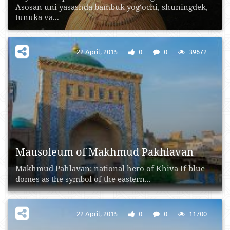
Asosan uni yasashda bambuk yog‘ochi, shuningdek,
tunuka va...
22 April, 2015
0
0
39672
Mausoleum of Makhmud Pakhlavan
Makhmud Pahlavan: national hero of Khiva If blue
domes as the symbol of the eastern...
22 April, 2015
0
0
11700