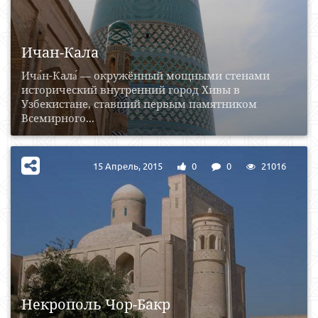
Ичан-Кала
Ича́н-Кала́ — окружённый мощными стенами
исторический внутренний город Хивы в
Узбекистане, ставший первым памятником
Всемирного...
15 Апрель, 2015
0
0
21016
Некрополь Чор-Бакр