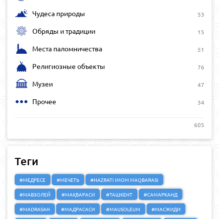
Чудеса природы
53
Обряды и традиции
15
Места паломничества
51
Религиозные объекты
76
Музеи
47
Прочее
34
605
Теги
#МЕДРЕСЕ
#МЕЧЕТЬ
#HAZRATI IMOM MAQBARASI
#МАВЗОЛЕЙ
#МАҚБАРАСИ
#ТАШКЕНТ
#САМАРКАНД
#MADRASAH
#МАДРАСАСИ
#MAUSOLEUM
#МАСЖИДИ