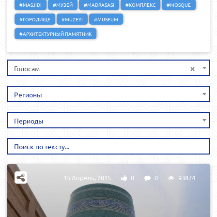
#MASJIDI
#МУЗЕЙ
#MADRASASI
#КОМПЛЕКС
#MOSQUE
#ГОРОДИЩЕ
#MUZEYI
#MUSEUM
#АРХИТЕКТУРНЫЙ ПАМЯТНИК
×
Голосам
Регионы
Периоды
15 Апрель, 2015
0
0
93874