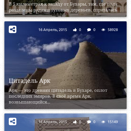
В 5 километрах к западу от Бухары, там, где поля
разделены рядами тутовых деревьев, спряталась...
16 Апрель, 2015
0
0
58928
Цитадель Арк
Арк — это древняя цитадель в Бухаре, оплот
последних эмиров. В своё время Арк,
возвышающийся...
16 Апрель, 2015
0
0
15149