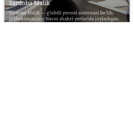
Sardoba Malik
Sardoba Malik — g‘ishtli yerosti sisternasi bo‘lib,
O‘zbekistonning Navoi shahri yerlarida joylashgan.
Sardoba XI asrda...
17 Aprel, 2015
0
0
35276
O’zbekiston amaliy san’at muzeyi
1927 yilda O’zbekiston ustalarining eng yaxshi ijod
namunalari ko’rgazmasi tashkil qilingan edi. So’ng
bu doimiy...