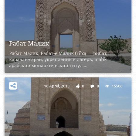
Рабат Малик
Рабат Малик, Рабат-е Малик (ribāṭ — рибат,
караван-сарай, укрепленный лагерь, malik —
арабский монархический титул,...
16 Aprel, 2015
0
0
15506